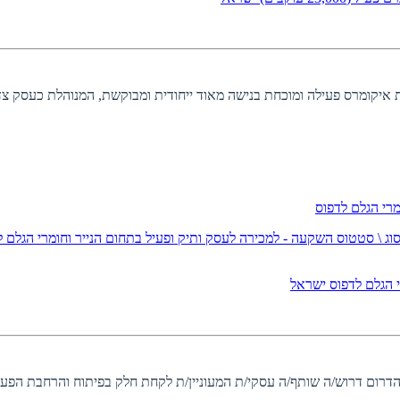
 איקומרס פעילה ומוכחת בנישה מאוד ייחודית ומבוקשת, המנוהלת כעסק צדד
וג \ סטטוס השקעה - למכירה
לעסק ותיק ופעיל בתחום הנייר וחומרי הגלם
י הגלם לדפוס
ישראל
 הדרום דרוש/ה שותף/ה עסקי/ת המעוניין/ת לקחת חלק בפיתוח והרחבת הפעי