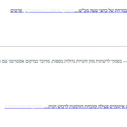
ץ-במרחק של כחצי שעה מב”ש…
תאריך פרסום: 2 חודשים לִפנֵי
פרטים
”ר, ממוקמת במתחם המסחרי המרכזי והיחיד באזור — בסמוך לרשתות מזון וחנויות גדולות נוספות. מדובר במיקום אסטרטגי 
 איקומרס פעילה ומוכחת הזדמנות לרכוש חנות…
תאריך פרסום: חודש 1