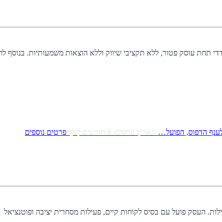
י תחת עוסק פטור, ללא תקציבי שיווק וללא הוצאות משמעותיות. בנוסף לחנ
 לענף הדפוס, הפועל…
תאריך פרסום: 8 חודשים לִפנֵי
פרטים נוספים
לות. העסק פועל עם בסיס לקוחות קיים, פעילות מסחרית יציבה ופוטנציאל