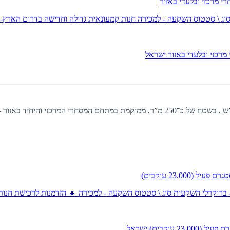
וג \ סטטוס השקעה - למכירה
חנות קמעונאית גדולה וחדישה בדרום האר
מרכזי ובלעדי באזור
ישראל
חנות קמעונאית גדולה וחדישה בדרום הארץ-במרחק של כחצי שעה מב”ש , בשטח של כ־250 מ
- ברוקרלי השקעות
סוג \ סטטוס השקעה - למכירה
🔹 הזדמנות לרכישת חנות
23, עוקבים)
ישראל