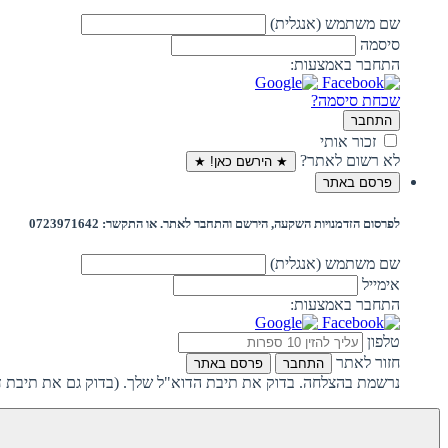
שם משתמש (אנגלית)
סיסמה
התחבר באמצעות:
שכחת סיסמה?
התחבר
זכור אותי
לא רשום לאתר?
★ הירשם כאן! ★
פרסם באתר
לפרסום הזדמנויות השקעה, הירשם והתחבר לאתר. או התקשר: 0723971642
שם משתמש (אנגלית)
אימייל
התחבר באמצעות:
טלפון
חזור לאתר
התחבר
פרסם באתר
נרשמת בהצלחה. בדוק את תיבת הדוא"ל שלך. (בדוק גם את תיבת ד