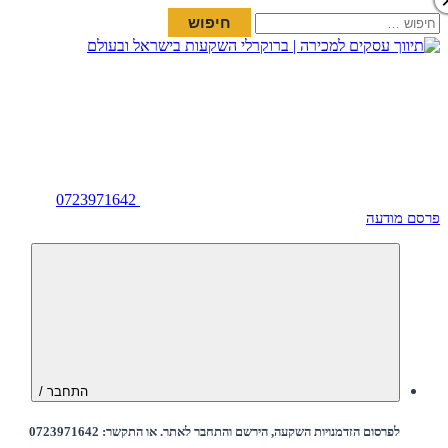
חיפוש:
0723971642
פרסם מודעה
התחבר /
לפרסום הזדמנויות השקעה, הירשם והתחבר לאתר. או התקשר: 0723971642