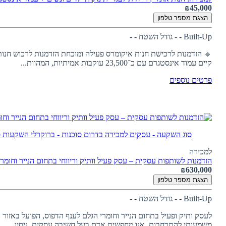
₪45,000
הצגת מספר טלפון
Built-Up - -
גודל השטח - -
🔹 הזדמנות לרכישת חנות איקומרס פעילה ומוכחת הזדמנות לרכוש חנות
קיים עמוד אינסטגרם עם כ־23,500 עוקבות אמיתיות, המהוות...
פרטים נוספים
סוג השקעה - עסקים למכירה בדרום
סוכנות - ברוקרלי השקעות
ס
למכירה
הזדמנות לשותפות עסקית – עסק פעיל וותיק וריווחי בתחום הנייר וחומר
₪630,000
הצגת מספר טלפון
Built-Up - -
גודל השטח - -
לעסק ותיק ופעיל בתחום הנייר וחומרי הגלם לענף הדפוס, הפועל באזור
משמעותי להתרחבות. אנו מחפשים אדם בעל חשיבה עסקית, ניסיו...