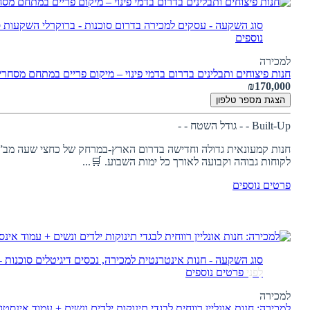
סוג השקעה - עסקים למכירה בדרום
סוכנות - ברוקרלי השקעות
ס
נוספים
למכירה
חנות פיצוחים ותבלינים בדרום בדמי פינוי – מיקום פריים במתחם מסחרי 
₪170,000
הצגת מספר טלפון
Built-Up - -
גודל השטח - -
לקוחות גבוהה וקבועה לאורך כל ימות השבוע. 🛒...
פרטים נוספים
סוג השקעה - חנות אינטרנטית למכירה, נכסים דיגיטלים
סוכנות 
לִפנֵי
פרטים נוספים
למכירה
למכירה: חנות אונליין רווחית לבגדי תינוקות ילדים ונשים + עמוד אינסטגרם פעיל (000