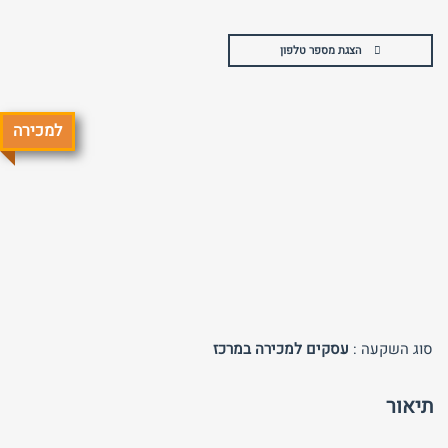
הצגת מספר טלפון
למכירה
טלפון
שכחת
התחבר
סיסמה?
זכור אותי
חזור לאתר
התחבר
פרסם באתר
לא רשום לאתר?
★ הירשם כאן! ★
סוג השקעה :
עסקים למכירה במרכז
תיאור