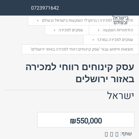
0723971642
תיווך עסקים למכירה | ברוקרלי השקעות בישראל ובעולם
הזדמנויות השקעה
עסקים למכירה
עסקים למכירה במרכז
שם משתמש (אנגלית)
שם משתמש (אנגלית)
תוצאות חיפוש עבור 'עסק קינוחים רווחי למכירה באזור ירושלים'
עסק קינוחים רווחי למכירה
אימייל
סיסמה
באזור ירושלים
ישראל
התחבר באמצעות:
התחבר באמצעות:
₪550,000
שתף: