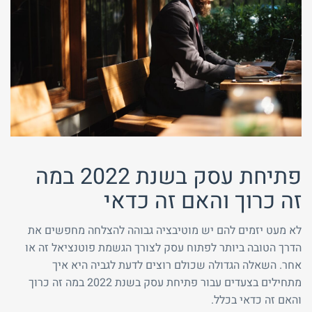
טלפון
שכחת
התחבר
סיסמה?
פתיחת עסק בשנת 2022 במה
זכור אותי
זה כרוך והאם זה כדאי
חזור לאתר
התחבר
פרסם באתר
לא רשום לאתר?
★ הירשם כאן! ★
לא מעט יזמים להם יש מוטיבציה גבוהה להצלחה מחפשים את
הדרך הטובה ביותר לפתוח עסק לצורך הגשמת פוטנציאל זה או
אחר. השאלה הגדולה שכולם רוצים לדעת לגביה היא איך
מתחילים בצעדים עבור פתיחת עסק בשנת 2022 במה זה כרוך
והאם זה כדאי בכלל.