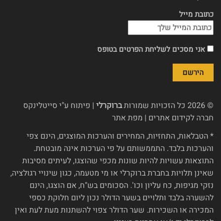
כתובת מייל
אני מסכים לשליחת הפרטים בטופס
© 2026 כל הזכויות שמורות
ברוקרלי
| פיתוח ע"י
סייטלינקס
חברה לקידום אתרים
|
מפת אתר
* הטבלאות, התחזיות, המחירים והערכות המוצגים, הינם צפי
והערכות בלבד. התממשותם על פי הערכות אינה מובטחת.
התוצאות עשויות להיות שונות מכפי שהוצגו, לעיתים מסיבות
שאינן תלויות בחברת ברוקרלי או מי מטעמה, כגון שינויי רגולציה,
נזקי מגיפות, כח עליון וכו'. הסכומים בש"ח, אם הוצגו, הינם
להשערה בלבד ותלויים בשער הדולר נכון ליום חלוקת כספי
המכירה או השכירות. שער הדולר צפוי להשתנות מעת לעת ואין