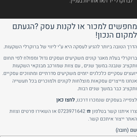
לברוקרלי יד ו/או אחריות בעניין.
מחפשים למכור או לקנות עסק ?הגעתם
למקום הנכון!
הדרך הטובה ביותר להגיע לעסקה היא ע"י ליווי של ברוקרלי השקעות.
ברוקרלי בעלת מאגר קונים משקיעים ועסקים גדול ומפולח לפי תחום
ותקציב שנבנה במשך שנים , עם צוות שמורכב מבנקאי השקעות
יועצים עסקיים כלכלנים יזמים משקיעים סדרתיים ומתווכים עסקיים.
אנחנו מייצרים עסקאות מוצלחות לקונים ולמוכרים בכל תעשייה
ותקציב כבר במשך שנים רבות.
לצפייה בעסקים שנמכרו דרכנו,
לחצו כאן
צרו איתנו קשר בטלפון ☎️ 0723971642 או השאירו פרטים וצוות
האתר ייצור איתכם קשר.
שם (חובה)