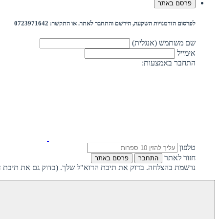
פרסם באתר
לפרסום הזדמנויות השקעה, הירשם והתחבר לאתר. או התקשר: 0723971642
שם משתמש (אנגלית)
אימייל
התחבר באמצעות:
טלפון
חזור לאתר
התחבר
פרסם באתר
נרשמת בהצלחה. בדוק את תיבת הדוא"ל שלך. (בדוק גם את תיבת ד