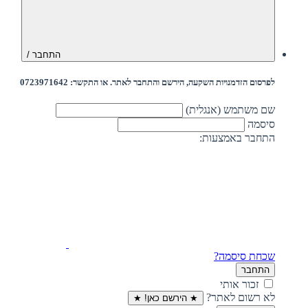
התחבר /
לפרסום הזדמנויות השקעה, הירשם והתחבר לאתר. או התקשר: 0723971642
שם משתמש (אנגלית)
סיסמה
התחבר באמצעות:
שכחת סיסמה?
התחבר
זכור אותי
לא רשום לאתר?
★ הירשם כאן! ★