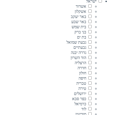
ישראל
אשדוד
אשקלון
באר יעקב
באר שבע
בית שמש
בני ברק
בת ים
גבעת שמואל
גבעתיים
גדרה יבנה
הוד השרון
הרצליה
חדרה
חולון
חיפה
טבריה
טירה
ירושלים
כפר סבא
כרמיאל
לוד
מודיעין