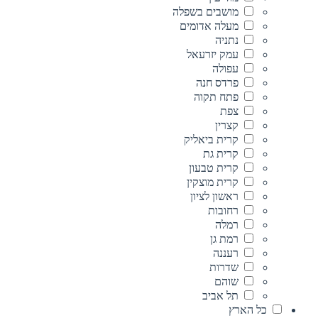
מושבים בשפלה
מעלה אדומים
נתניה
עמק יזרעאל
עפולה
פרדס חנה
פתח תקוה
צפת
קצרין
קרית ביאליק
קרית גת
קרית טבעון
קרית מוצקין
ראשון לציון
רחובות
רמלה
רמת גן
רעננה
שדרות
שוהם
תל אביב
כל הארץ