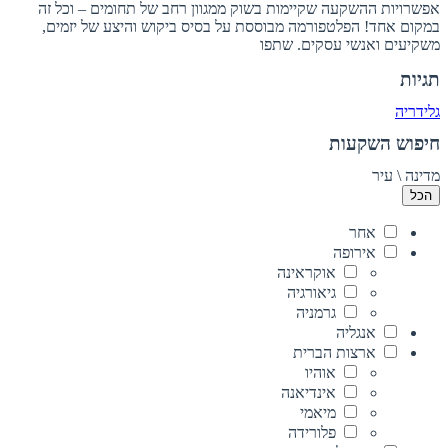
אפשרויות ההשקעה שקיימות בשוק ממגוון רחב של תחומים – וכל זה
במקום אחד! הפלטפורמה מבוססת על בסיס ביקוש והיצע של יזמים,
משקיעים ואנשי עסקים. שתפו
תגיות
גלידריה
חיפוש השקעות
מדינה \ עיר
הכל
אחר
אירופה
אוקראינה
גיאורגיה
גרמניה
אנגליה
ארצות הברית
אוהיו
אינדיאנה
מיאמי
פלורידה