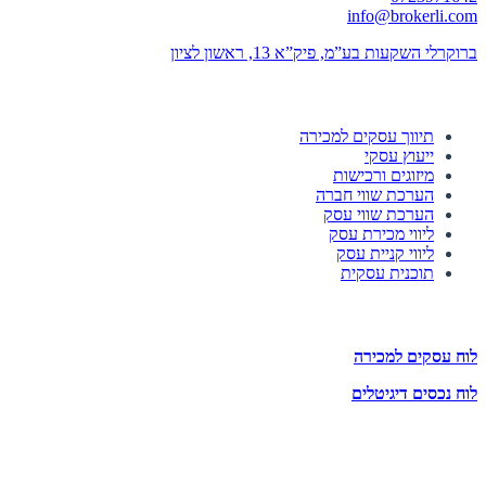
info@brokerli.com
ברוקרלי השקעות בע”מ, פיק”א 13, ראשון לציון
השירותים שלנו
תיווך עסקים למכירה
ייעוץ עסקי
מיזוגים ורכישות
הערכת שווי חברה
הערכת שווי עסק
ליווי מכירת עסק
ליווי קניית עסק
תוכנית עסקית
לוחות הזדמנויות השקעה
לוח עסקים למכירה
לוח נכסים דיגיטלים
תעקבו אחרינו
הצטרפו לניוזלטר