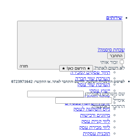
שירותים
שכחת סיסמה?
התחבר
זכור אותי
חזרה
לא רשום לאתר?
★ הירשם כאן! ★
תיווך עסקים למכירה
הערכת שווי חברה
לפרסום הזדמנויות השקעה, הירשם והתחבר לאתר. או התקשר: 0723971642
הערכת שווי עסק
ייעוץ עסקי
שם משתמש (אנגלית)
איתור שותף עסקי
אימייל
קרנות השקעה בעסקים
התחבר באמצעות:
גיוס השקעה לעסק‎‎
מיזוגים ורכישות
ליווי קניית עסק
ליווי מכירת עסק
תוכנית עסקית