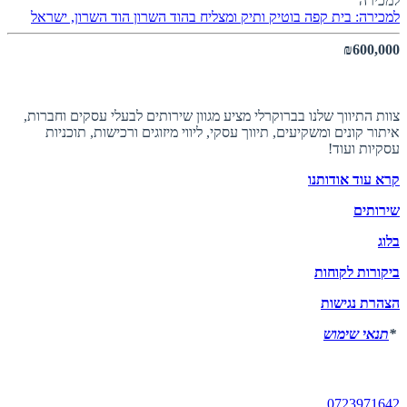
למכירה
למכירה: בית קפה בוטיק ותיק ומצליח בהוד השרון
הוד השרון, ישראל
₪600,000
אודות ברוקרלי
צוות התיווך שלנו בברוקרלי מציע מגוון שירותים לבעלי עסקים וחברות,
איתור קונים ומשקיעים, תיווך עסקי, ליווי מיזוגים ורכישות, תוכניות
עסקיות ועוד!
קרא עוד אודותנו
שירותים
בלוג
ביקורות לקוחות
הצהרת נגישות
*
תנאי שימוש
יצירת קשר
0723971642