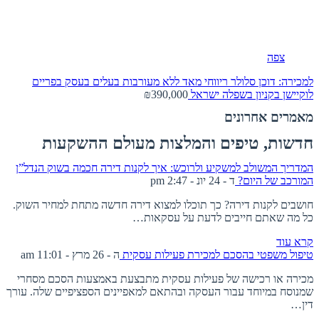
צפה
למכירה: דוכן סלולר ריווחי מאד ללא מעורבות בעלים בעסק בפריים
לוקיישן בקניון בשפלה
ישראל
₪390,000
מאמרים אחרונים
חדשות, טיפים והמלצות מעולם ההשקעות
המדריך המשולב למשקיע ולרוכש: איך לקנות דירה חכמה בשוק הנדל”ן
המורכב של היום?
ד - 24 יונ - 2:47 pm
חושבים לקנות דירה? כך תוכלו למצוא דירה חדשה מתחת למחיר השוק.
כל מה שאתם חייבים לדעת על עסקאות…
קרא עוד
טיפול משפטי בהסכם למכירת פעילות עסקית
ה - 26 מרץ - 11:01 am
מכירה או רכישה של פעילות עסקית מתבצעת באמצעות הסכם מסחרי
שמנוסח במיוחד עבור העסקה ובהתאם למאפיינים הספציפיים שלה. עורך
דין…