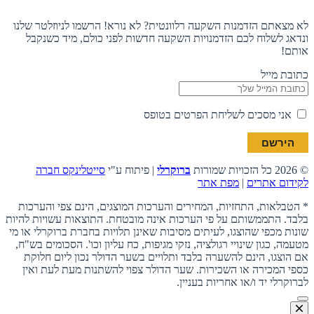
לא מצאתם הזדמנות השקעה רלוונטית? לא נורא! הרשמו לניוזלטר שלנו
ונדאג לשלוח לכם הזדמנויות השקעה חדשות לפני כולם, מיד כשנקבל
אותם!
כתובת מייל
אני מסכים לשליחת הפרטים בטופס
© 2026 כל הזכויות שמורות
ברוקרלי
| פיתוח ע"י
סייטלינקס חברה
לקידום אתרים
|
מפת אתר
* הטבלאות, התחזיות, המחירים והערכות המוצגים, הינם צפי והערכות
בלבד. התממשותם על פי הערכות אינה מובטחת. התוצאות עשויות להיות
שונות מכפי שהוצגו, לעיתים מסיבות שאינן תלויות בחברת ברוקרלי או מי
מטעמה, כגון שינויי רגולציה, נזקי מגיפות, כח עליון וכו'. הסכומים בש"ח,
אם הוצגו, הינם להשערה בלבד ותלויים בשער הדולר נכון ליום חלוקת
כספי המכירה או השכירות. שער הדולר צפוי להשתנות מעת לעת ואין
לברוקרלי יד ו/או אחריות בעניין.