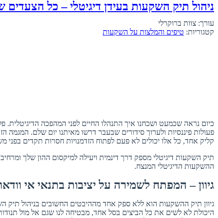
ניהול תיק השקעות בעידן דיגיטלי – כל הצעדים 
עורך: צוות ברוקרלי
קטגוריות:
טיפים והמלצות על השקעות
כיום נראה שכמעט ושכחנו איך התנהלו החיים לפני המהפכה הדיגיטלית. פלט
פעולות פיננסיות ולערוך סידורים שבעבר דרשו מאיתנו יום שלם. המגמה הז
קליק אחד, כל אלו יכולים לא פעם לפתוח הזדמנויות חסרות תקדים בפני מש
תיק השקעות דיגיטלי מספק דרך דינמית ויעילה למיקסום ההון שלך ומרחיב
ההשקעות הדיגיטלי המנצח.
גיוון – המפתח לשמירה על יציבות בתנאי אי וודאו
גיוון תיק ההשקעות הוא ללא ספק אחד מההיבטים החשובים בניהול תיק השקע
היכולת לא לשים את כל הביצים בסל אחד, מבטיחה לנו שגם אל מול תנודות