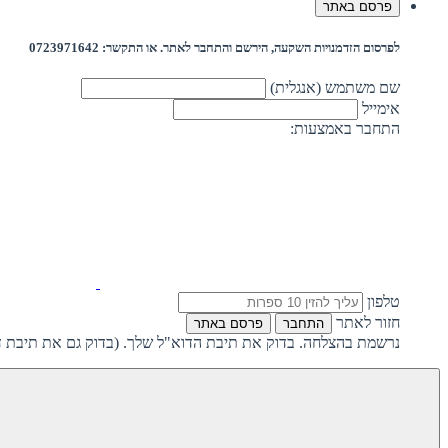
פרסם באתר
לפרסום הזדמנויות השקעה, הירשם והתחבר לאתר. או התקשר: 0723971642
שם משתמש (אנגלית)
אימייל
התחבר באמצעות:
טלפון
חזור לאתר
התחבר
פרסם באתר
נרשמת בהצלחה. בדוק את תיבת הדוא"ל שלך. (בדוק גם את תיבת ד