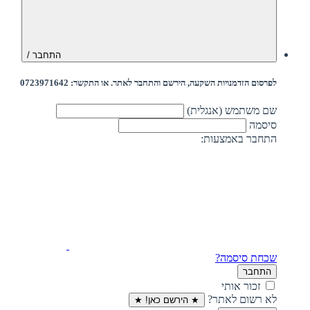
התחבר /
לפרסום הזדמנויות השקעה, הירשם והתחבר לאתר. או התקשר: 0723971642
שם משתמש (אנגלית)
סיסמה
התחבר באמצעות:
שכחת סיסמה?
התחבר
זכור אותי
לא רשום לאתר?
★ הירשם כאן! ★