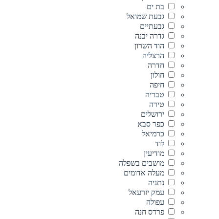
בת ים
גבעת שמואל
גבעתיים
גדרה יבנה
הוד השרון
הרצליה
חדרה
חולון
חיפה
טבריה
טירה
ירושלים
כפר סבא
כרמיאל
לוד
מודיעין
מושבים בשפלה
מעלה אדומים
נתניה
עמק יזרעאל
עפולה
פרדס חנה