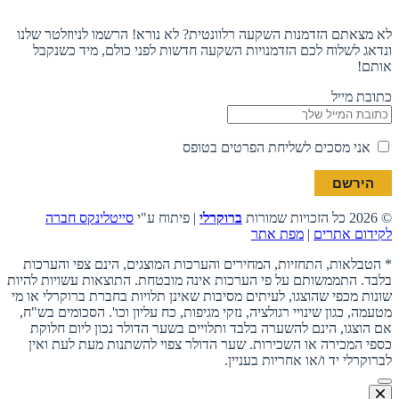
לא מצאתם הזדמנות השקעה רלוונטית? לא נורא! הרשמו לניוזלטר שלנו
ונדאג לשלוח לכם הזדמנויות השקעה חדשות לפני כולם, מיד כשנקבל
אותם!
כתובת מייל
אני מסכים לשליחת הפרטים בטופס
© 2026 כל הזכויות שמורות
ברוקרלי
| פיתוח ע"י
סייטלינקס חברה
לקידום אתרים
|
מפת אתר
* הטבלאות, התחזיות, המחירים והערכות המוצגים, הינם צפי והערכות
בלבד. התממשותם על פי הערכות אינה מובטחת. התוצאות עשויות להיות
שונות מכפי שהוצגו, לעיתים מסיבות שאינן תלויות בחברת ברוקרלי או מי
מטעמה, כגון שינויי רגולציה, נזקי מגיפות, כח עליון וכו'. הסכומים בש"ח,
אם הוצגו, הינם להשערה בלבד ותלויים בשער הדולר נכון ליום חלוקת
כספי המכירה או השכירות. שער הדולר צפוי להשתנות מעת לעת ואין
לברוקרלי יד ו/או אחריות בעניין.