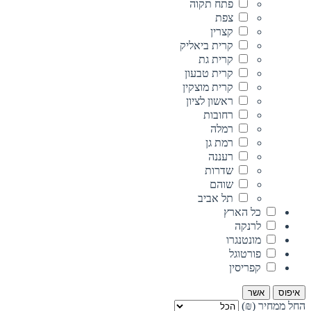
פתח תקוה
צפת
קצרין
קרית ביאליק
קרית גת
קרית טבעון
קרית מוצקין
ראשון לציון
רחובות
רמלה
רמת גן
רעננה
שדרות
שוהם
תל אביב
כל הארץ
לרנקה
מונטנגרו
פורטוגל
קפריסין
איפוס
אשר
החל ממחיר (₪)