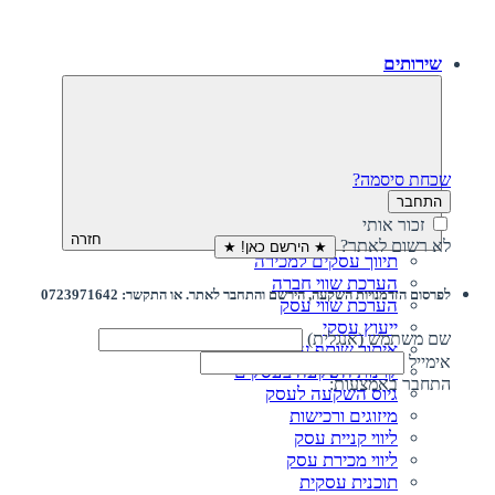
שירותים
שכחת סיסמה?
התחבר
זכור אותי
חזרה
לא רשום לאתר?
★ הירשם כאן! ★
תיווך עסקים למכירה
הערכת שווי חברה
לפרסום הזדמנויות השקעה, הירשם והתחבר לאתר. או התקשר: 0723971642
הערכת שווי עסק
ייעוץ עסקי
שם משתמש (אנגלית)
איתור שותף עסקי
אימייל
קרנות השקעה בעסקים
התחבר באמצעות:
גיוס השקעה לעסק‎‎
מיזוגים ורכישות
ליווי קניית עסק
ליווי מכירת עסק
תוכנית עסקית