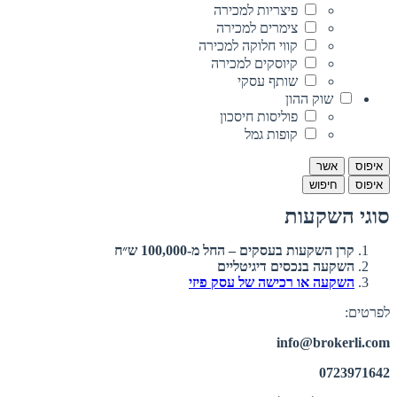
פיצריות למכירה
צימרים למכירה
קווי חלוקה למכירה
קיוסקים למכירה
שותף עסקי
שוק ההון
פוליסות חיסכון
קופות גמל
איפוס
אשר
איפוס
חיפוש
סוגי השקעות
קרן השקעות בעסקים – החל מ-100,000 ש״ח
השקעה בנכסים דיגיטליים
השקעה או רכישה של עסק פיזי
לפרטים:
info@brokerli.com
0723971642