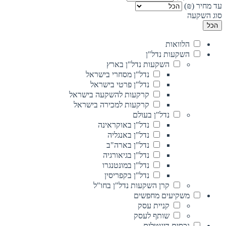
עד מחיר (₪)
סוג השקעה
הכל
הלוואות
השקעות נדל"ן
השקעות נדל"ן בארץ
נדל"ן מסחרי בישראל
נדל"ן פרטי בישראל
קרקעות להשקעה בישראל
קרקעות למכירה בישראל
נדל"ן בעולם
נדל"ן באוקראינה
נדל"ן באנגליה
נדל"ן בארה"ב
נדל"ן בגיאורגיה
נדל"ן במונטנגרו
נדל"ן בקפריסין
קרן השקעות נדל"ן בחו"ל
משקיעים מחפשים
קניית עסק
שותף לעסק
נכסים דיגיטלים