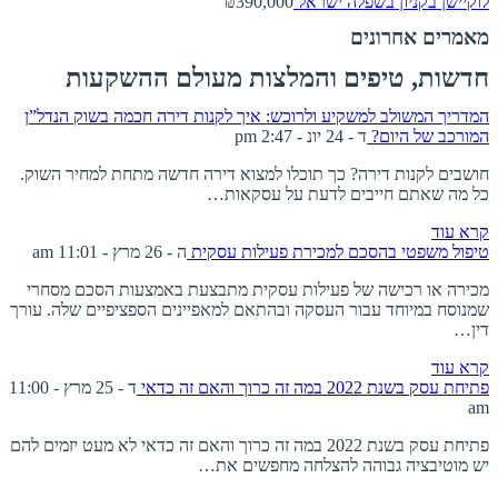
לוקיישן בקניון בשפלה
ישראל
₪390,000
מאמרים אחרונים
חדשות, טיפים והמלצות מעולם ההשקעות
המדריך המשולב למשקיע ולרוכש: איך לקנות דירה חכמה בשוק הנדל”ן
המורכב של היום?
ד - 24 יונ - 2:47 pm
חושבים לקנות דירה? כך תוכלו למצוא דירה חדשה מתחת למחיר השוק.
כל מה שאתם חייבים לדעת על עסקאות…
קרא עוד
טיפול משפטי בהסכם למכירת פעילות עסקית
ה - 26 מרץ - 11:01 am
מכירה או רכישה של פעילות עסקית מתבצעת באמצעות הסכם מסחרי
שמנוסח במיוחד עבור העסקה ובהתאם למאפיינים הספציפיים שלה. עורך
דין…
קרא עוד
פתיחת עסק בשנת 2022 במה זה כרוך והאם זה כדאי
ד - 25 מרץ - 11:00
am
פתיחת עסק בשנת 2022 במה זה כרוך והאם זה כדאי לא מעט יזמים להם
יש מוטיבציה גבוהה להצלחה מחפשים את…