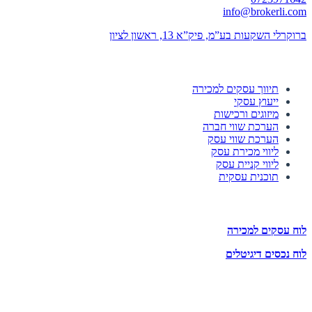
info@brokerli.com
ברוקרלי השקעות בע”מ, פיק”א 13, ראשון לציון
השירותים שלנו
תיווך עסקים למכירה
ייעוץ עסקי
מיזוגים ורכישות
הערכת שווי חברה
הערכת שווי עסק
ליווי מכירת עסק
ליווי קניית עסק
תוכנית עסקית
לוחות הזדמנויות השקעה
לוח עסקים למכירה
לוח נכסים דיגיטלים
תעקבו אחרינו
הצטרפו לניוזלטר