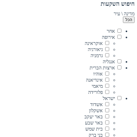
חיפוש השקעות
מדינה \ עיר
הכל
אחר
אירופה
אוקראינה
גיאורגיה
גרמניה
אנגליה
ארצות הברית
אוהיו
אינדיאנה
מיאמי
פלורידה
ישראל
אשדוד
אשקלון
באר יעקב
באר שבע
בית שמש
בני ברק