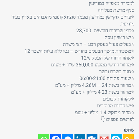
למכירה מאפייה במודיעין
סניף מרשת מצליחה
⭐פריים לוקיישן במודיעין מעמד סוציואקונומי מהגבוהים בארץ בעיר
מודיעין.
⭐דמי שכירות חודשית: 23,700
⭐יש רישיון עסק
⭐בעלים פעיל בעסק רבע – חצי משרה
⭐משכורת מושך הבעלים בחודש – נטו ללא עלות השכר 12
⭐אחוז הרווח של העסק 12%
⭐מחזור חודשי ממוצע 350,000 ש”ח + מע”מ
⭐סגור בשבת וכשר
⭐שעות פתיחה 06:00-21:00
⭐מחזור בשנת 24 – 4.26M מיליון + מע”מ
⭐מחזור בשנת 23 4 מיליון + מע”מ
⭐לקוחות קבועים
⭐יש דוחות מבוקרים
⭐מחיר מבוקש 1.4 מיליון + מעמ
לפרטים נוספים 👇
שתפו