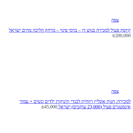
צפה
קיוסק פעיל למכירה בגוש דן – בדמי פינוי – מרחק הליכה מהים
ישראל
₪200,000
צפה
למכירה: חנות אונליין רווחית לבגדי תינוקות ילדים ונשים + עמוד
אינסטגרם פעיל (23,000 עוקבים)
ישראל
₪45,000