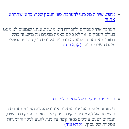
מחפש שירות מקצועי להערכת שווי העסק שלך? כדאי שתקרא
את זה
הערכת שווי לעסקים ולחברות הוא מושג שאנחנו שומעים לא מעט
בעולם העסקים. אך לא כולם באמת מבינים מה מושג זה כולל
בתוכו. האם אנחנו למעשה מדברים על נכס פיזי, נכס וירטואלי?
ומהם השלבים בה...
(קרא עוד)
הזדמנויות עסקיות של עסקים למכירה
כשאנחנו מזהים הזדמנות עסקית אנחנו למעשה מפצחים את סוד
ההצלחה של לא מעט עסקים במגוון של תחומים. עסקים חדשים,
ועסקים ישנים עומלים מאד קשה על מנת להגיע לגילוי הזדמנויות
עסקיות של עסקי...
(קרא עוד)