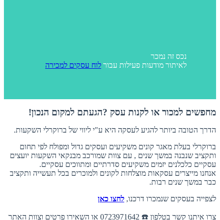
נכס זה נמכר
לאיתור מודעות פעילות עבור
לוח עסקים למכירה
מחפשים למכור או לקנות עסק ?הגעתם למקום הנכון!
הדרך הטובה ביותר להגיע לעסקה היא ע"י ליווי של ברוקרלי השקעות.
ברוקרלי בעלת מאגר קונים משקיעים ועסקים גדול ומפולח לפי תחום
ותקציב שנבנה במשך שנים , עם צוות שמורכב מבנקאי השקעות יועצים
עסקיים כלכלנים יזמים משקיעים סדרתיים ומתווכים עסקיים.
אנחנו מייצרים עסקאות מוצלחות לקונים ולמוכרים בכל תעשייה ותקציב
כבר במשך שנים רבות.
לצפייה בעסקים שנמכרו דרכנו,
לחצו כאן
צרו איתנו קשר בטלפון ☎️ 0723971642 או השאירו פרטים וצוות האתר