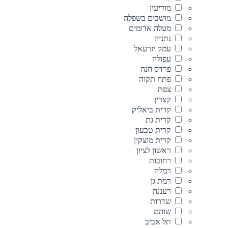
מודיעין
מושבים בשפלה
מעלה אדומים
נתניה
עמק יזרעאל
עפולה
פרדס חנה
פתח תקוה
צפת
קצרין
קרית ביאליק
קרית גת
קרית טבעון
קרית מוצקין
ראשון לציון
רחובות
רמלה
רמת גן
רעננה
שדרות
שוהם
תל אביב