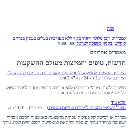
צפה
למכירה: דוכן סלולר ריווחי מאד ללא מעורבות בעלים בעסק בפריים
לוקיישן בקניון בשפלה
ישראל
₪390,000
מאמרים אחרונים
חדשות, טיפים והמלצות מעולם ההשקעות
המדריך המשולב למשקיע ולרוכש: איך לקנות דירה חכמה בשוק הנדל”ן
המורכב של היום?
ד - 24 יונ - 2:47 pm
חושבים לקנות דירה? כך תוכלו למצוא דירה חדשה מתחת למחיר השוק.
כל מה שאתם חייבים לדעת על עסקאות…
קרא עוד
טיפול משפטי בהסכם למכירת פעילות עסקית
ה - 26 מרץ - 11:01 am
מכירה או רכישה של פעילות עסקית מתבצעת באמצעות הסכם מסחרי
שמנוסח במיוחד עבור העסקה ובהתאם למאפיינים הספציפיים שלה. עורך
דין…