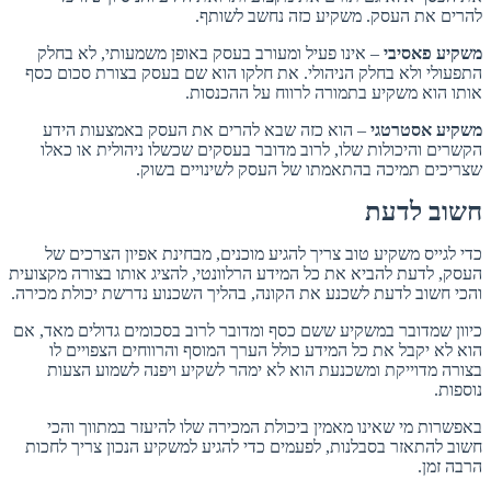
להרים את העסק. משקיע כזה נחשב לשותף.
משקיע פאסיבי
– אינו פעיל ומעורב בעסק באופן משמעותי, לא בחלק
התפעולי ולא בחלק הניהולי. את חלקו הוא שם בעסק בצורת סכום כסף
אותו הוא משקיע בתמורה לרווח על ההכנסות.
משקיע אסטרטגי
– הוא כזה שבא להרים את העסק באמצעות הידע
הקשרים והיכולות שלו, לרוב מדובר בעסקים שכשלו ניהולית או כאלו
שצריכים תמיכה בהתאמתו של העסק לשינויים בשוק.
חשוב לדעת
כדי לגייס משקיע טוב צריך להגיע מוכנים, מבחינת אפיון הצרכים של
העסק, לדעת להביא את כל המידע הרלוונטי, להציג אותו בצורה מקצועית
והכי חשוב לדעת לשכנע את הקונה, בהליך השכנוע נדרשת יכולת מכירה.
כיוון שמדובר במשקיע ששם כסף ומדובר לרוב בסכומים גדולים מאד, אם
הוא לא יקבל את כל המידע כולל הערך המוסף והרווחים הצפויים לו
בצורה מדוייקת ומשכנעת הוא לא ימהר לשקיע ויפנה לשמוע הצעות
נוספות.
באפשרות מי שאינו מאמין ביכולת המכירה שלו להיעזר במתווך והכי
חשוב להתאזר בסבלנות, לפעמים כדי להגיע למשקיע הנכון צריך לחכות
הרבה זמן.