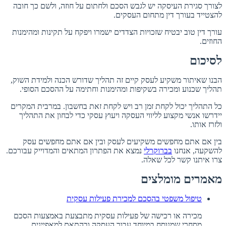
לצורך סגירת העיסקה יש לגבש הסכם ולחתום על חוזה, ולשם כך חובה
להצטייד בעורך דין מתחום העסקים.
עורך דין טוב יבטיח שזכויות הצדדים ישמרו ויפקח על תקינות ומהימנות
החוזים.
לסיכום
הבנו שאיתור משקיע לעסק קיים זה תהליך שדורש הכנה ולמידת השוק,
תהליך שכנוע ומכירה בשקיפות ומהימנות וחתימה על ההסכם הסופי.
כל התהליך יכול לקחת זמן רב ויש לקחת זאת בחשבון. במרבית המקרים
יידרשו אנשי מקצוע לליווי העסקה ויעוץ עסקי כדי לבחון את התהליך
ולזרז אותו.
בין אם אתם מחפשים משקיעים לעסק ובין אם אתם מחפשים עסק
להשקעה, אנחנו
בברוקרלי
נמצא את הפתרון המתאים והמדוייק עבורכם.
צרו איתנו קשר לכל שאלה.
מאמרים מומלצים
טיפול משפטי בהסכם למכירת פעילות עסקית
מכירה או רכישה של פעילות עסקית מתבצעת באמצעות הסכם
מסחרי שמנוסח במיוחד עבור העסקה ובהתאם למאפיינים