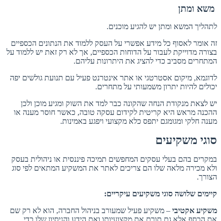
משא ומתן
לתהליך המשא ומתן יש להגיע מוכנים.
זה אומר לאסוף כל מידע אפשרי על העסק ללמוד את הנתונים הכספיים
בצורה מדוייקת לעבור על הדוחות הכספיים, אך לא רק זאת יש ללמוד על
המתחרים מסביב כדי להציג את היתרונות עליהם.
לדוגמא, מיקום אסטרטגי או אתר אינטרנט פעיל עם תנועת גולשים יפה
יכולים להיות יתרון משמעותי על מתחרים.
יש לצאת מנקודת הנחה שהקונה כבר למד את השוק ומגיע מוכן ולכן
ההכנה מראש היא קריטית לקידום עסקה טובה, כאשר חוסר מענה או
מענה חלקי ומגומגם יתפס כלא מקצועי ויפגע באמינות.
סוגי משקיעים
במקרים בהם בעלי עסקים המחפשים תמיכה פיננסית או ניהולית בעסק
ולא מכירה מלאה שלו הם צריכים לאתר את המשקיע המתאים לפי סוג
הצורך.
קיימים שלושה סוגי משקיעים עיקריים:
משקיע אקטיבי
– משקיע פעיל שמעורב בניהול החברה, הוא לא רק שם
את הכסף אלא גם תורם את מקצועיותו ואת הידע והניסיון שלו כדי