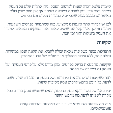
קיימות פלטפורמות שונות לפרסום העסק, ניתן לתלות שלט על העסק
במידה והוא פיזי, ניתן לפרסם במודעה בעיתון אך אין ספק שבין כולם
האינטרנט מככב ככזה שהכי יעיל במכירת נכסים וגם הכי זול.
לכן יש לבחור אתר אינטרנט מקצועי, כזה שמתמחה בפרסום השקעות
מניבות ומושך אליו קהל יעד שיסיע לאתר את המשקיע המתאים ולמכור
את העסק ביעילות ותוך זמן קצר.
שקיפות
התנהלות נכונה בשקיפות מלאה יכולה להביא את הקונה הנכון במהירות
גדולה יותר, ללא עיכוב בתהליך או ביטולים של הרגע האחרון.
שקיפות מתבטאת בדיוק בפרטים, מתן מידע מלא על פרטי העסקה ועל
העסק גם במקרה של הפסד.
לצד השקיפות יש להציג את היתרונות של העסק וההצלחות שלו. חשוב
לדעת כל רוכש מחפש לרכוש עסק מסיבות שונות.
יהיו כאלו שיחפשו דווקא עסק בהפסד, וכאלו שיחפשו עסק ברווח. בכל
מקרה לא ניתן לדעת מה מחפש הקונה.
אבל מה שבטוח מצג שווא ייצור בעיה באמינות והברחת קונים
פוטנצייאליים.