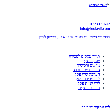
*
תנאי שימוש
יצירת קשר
0723971642
info@brokerli.com
ברוקרלי השקעות בע”מ, פיק”א 13, ראשון לציון
השירותים שלנו
תיווך עסקים למכירה
ייעוץ עסקי
מיזוגים ורכישות
הערכת שווי חברה
הערכת שווי עסק
ליווי מכירת עסק
ליווי קניית עסק
תוכנית עסקית
לוחות הזדמנויות השקעה
לוח עסקים למכירה