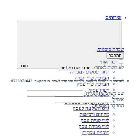
שירותים
שכחת סיסמה?
התחבר
זכור אותי
חזרה
לא רשום לאתר?
★ הירשם כאן! ★
תיווך עסקים למכירה
הערכת שווי חברה
לפרסום הזדמנויות השקעה, הירשם והתחבר לאתר. או התקשר: 0723971642
הערכת שווי עסק
ייעוץ עסקי
שם משתמש (אנגלית)
איתור שותף עסקי
אימייל
קרנות השקעה בעסקים
התחבר באמצעות:
גיוס השקעה לעסק‎‎
מיזוגים ורכישות
ליווי קניית עסק
ליווי מכירת עסק
תוכנית עסקית