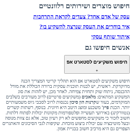
חיפוש מוצרים ושירותים רלוונטיים
עסק של אדם אחד? צעדים לקראת התרחבות
איך בוחרים את העסק שנרצה להשקיע בו?
איתור שותף עסקי
אנשים חיפשו גם
חיפוש משקיעים לסטארט אפ
+
חיפוש משקיעים לסטארט אפ הוא תהליך קריטי המצריך הכנה
מדוקדקת. ראשית, יש לבנות תוכנית עסקית ברורה הכוללת את מודל
ההכנסה, ניתוח שוק ותחזית צמיחה. לאחר מכן, יש לזהות את סוג
המשקיע המתאים:
מלאכים
(משקיעים פרטיים) לרוב מעורבים בשלבים
המוקדמים, בעוד ש
קרנות הון סיכון
נכנסות לרוב לסבבי גיוס משמעותיים
יותר. הכנת
פיץ'
משכנע ומוצג היטב היא חיונית. בנוסף, רשתות קשרים
(נטוורקינג) באירועי תעשייה ופלטפורמות מקוונות יכולות לפתוח דלתות.
חשוב לזכור כי משקיעים מחפשים לא רק רעיון טוב, אלא גם צוות מנוסה
ובעל מוטיבציה עם יכולת ביצוע מוכחת. שקיפות לגבי הסיכונים והאתגרים
הצפויים גם היא מרכיב חשוב בבניית אמון.