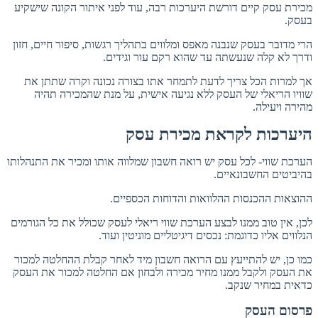
מכירת עסק קיים דורשת היערכות רבה, עוד לפני איתור הקונה שישקיע
בעסק.
הרי מדובר בעסק שנבנה מאפס ומלווים בתהליך רגשות, סיפור חיים, חזון
ודרך לא קלה שנעשתה עד שהוא רקם עור וגידים.
אך למרות הכל צריך לדעת לתמחר אתו בצורה נכונה וקרה שתתן את
שוויו הריאלי של העסק ללא נגיעה אישית, על מנת שהמכירה תהיה
מהירה ויעילה.
היערכות לקראת מכירת עסק
הערכת שווי- לכל עסק יש רואה חשבון שמלווה אותו ומכיר את התנהלותו
בהיביטים החשבונאיים.
ההוצאות ההכנסות ההלוואות והדוחות הכספיים.
לכן, אין טוב ממנו לבצע הערכת שווי ריאלי לעסק שכולל את כל הגורמים
הנלווים אליו כדוגמת: נכסים דיגיטליים מוניטין ועוד.
כמו כן, יש להתייעץ עם הרואה חשבון מיד לאחר קבלת ההחלטה למכור
את העסק ולקבל ממנו מחיר מכירה ולבחון אם החלטה למכור את העסק
כדאית במחיר שנקב.
פרסום העסק