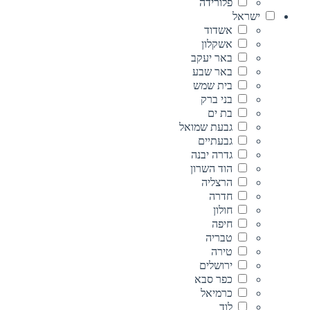
פלורידה
ישראל
אשדוד
אשקלון
באר יעקב
באר שבע
בית שמש
בני ברק
בת ים
גבעת שמואל
גבעתיים
גדרה יבנה
הוד השרון
הרצליה
חדרה
חולון
חיפה
טבריה
טירה
ירושלים
כפר סבא
כרמיאל
לוד