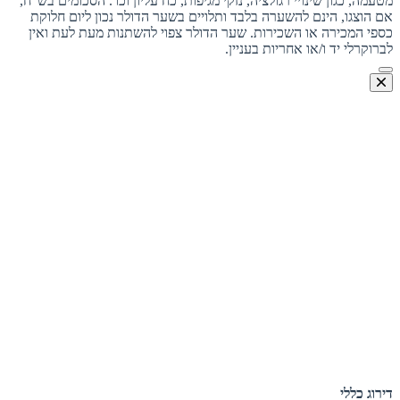
מטעמה, כגון שינויי רגולציה, נזקי מגיפות, כח עליון וכו'. הסכומים בש"ח,
אם הוצגו, הינם להשערה בלבד ותלויים בשער הדולר נכון ליום חלוקת
כספי המכירה או השכירות. שער הדולר צפוי להשתנות מעת לעת ואין
לברוקרלי יד ו/או אחריות בעניין.
דירוג כללי