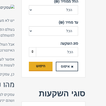
החל ממחיר (₪)
יש לא מע
עד מחיר (₪)
בעולם הפי
למשתלם ככ
סוג השקעה
אבל העולם
האינטרנט.
הכל
אפשר לעשו
לעשות והו
חיפוש
איפוס
כן, עסקים
מהו נ
סוגי השקעות
עסקים למכ
ושהם יניב