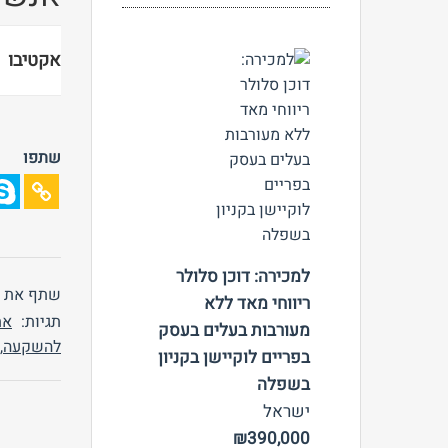
אקטיבו
נכסים מוח
צפה
אחד, מול 
שתפו
ובעלי עני
הטמונים ב
למכירה: דוכן סלולר
שתף את 
ריווחי מאד ללא
תגיות:
את
מעורבות בעלים בעסק
להשקעה
,
בפריים לוקיישן בקניון
בשפלה
ישראל
₪390,000