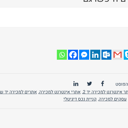
אקטיבו (Activo) הוא מונח פיננסי המתייחס לנכסים של חברה או אדם פ
שיים כמו נדל"ן, ציוד ומלאי, ונכסים בלתי מוחשיים כמו פטנטים, זכויו
ההתחייבויות וההון העצמי. ניתוח האקטיבו חיוני להערכת חוסנה הפיננס
ין בוחנים את הרכב האקטיבו ואיכותו כדי לקבל החלטות מושכלות. חשו
כל סוג נכס, תוך התאמת תיק ההשקעות למטרות הפיננסיות ולרמת הסיכ
הפוסט
ר אינטרנט למכירה יד 2
,
אתרי אינטרנט למכירה
,
אתרים למכירה יד שנ
עסקים למכירה
,
קניית נכס דיגיטלי