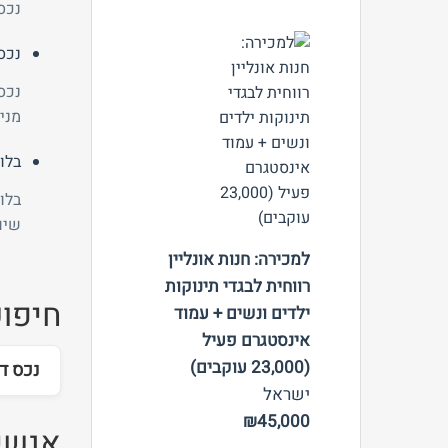
נכס
נכס
נכס
מני
צפה
בלו
בלו
שיו
למכירה: חנות אונליין
רווחית לבגדי תינוקות
חיפוש
ילדים ונשים + עמוד
אינסטגרם פעיל
(23,000 עוקבים)
נכס די
ישראל
₪45,000
אנשי