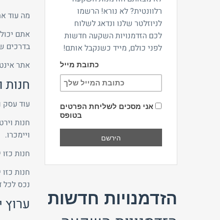
רלוונטית? לא נורא! הרשמו
מה עוד את
לניוזלטר שלנו ונדאג לשלוח
אתם יכולי
לכם הזדמנויות השקעה חדשות
בדרכים שו
לפני כולם, מייד כשנקבל אותם!
אתר אינטר
כתובת מייל
חנות ו
עוד עסק ו
אני מסכים לשליחת הפרטים
בטופס
חנות וירט
ויימכרו.
חנות כזו 
חנות כזו 
נכס לכל ד
הזדמנויות חדשות
ערוץ י