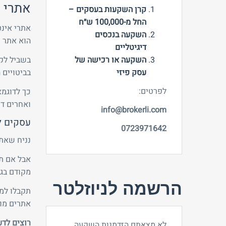
אתרי 
קרן השקעות בעסקים –
החל מ-100,000 ש״ח
אתרי אינט
השקעה בנכסים
הוא אתר 
דיגיטליים
השקעה או רכישה של
בשביל לקד
עסק פיזי
בביטויים ה
לפרטים:
כך לדוגמא
ואחרים דו
info@brokerli.com
עסקים ל
0723971642
נניח שאתם
אבל אם ת
מקודם בגו
הרשמה לניוזלטר
תקבלו למע
אתרים מוכ
רוצים לדע
לא מצאתם הזדמנות השקעה