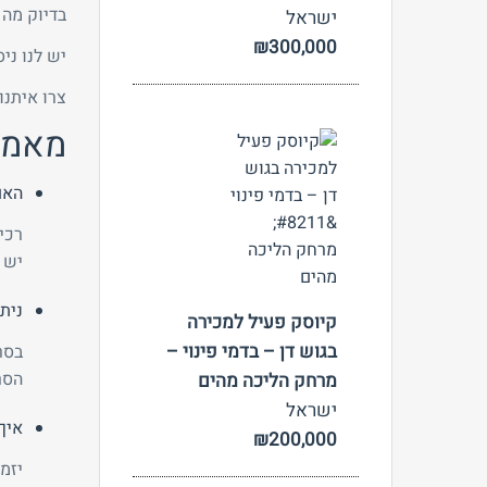
בדיוק מה
ישראל
₪300,000
יש לנו ני
צרו איתנו
מאמר
האם
צפה
רכי
יש 
נית
קיוסק פעיל למכירה
בגוש דן – בדמי פינוי –
בסר
הסר
מרחק הליכה מהים
ישראל
איך
₪200,000
יזמ