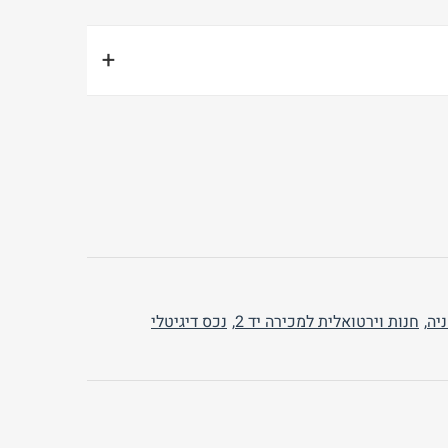
+
רטי, כלומר כל המשאבים הכלכליים שבבעלותם. האקטיבו כולל
ת יוצרים ומוניטין. במאזן של חברה, האקטיבו מוצג בצד
י של חברה, נזילותה ויכולתה לייצר רווחים. משקיעים
ב להבין את הסיכונים והתשואות הפוטנציאליים
ון הרצויה.
יה
,
חנות וירטואלית למכירה יד 2
,
נכס דיגיטלי