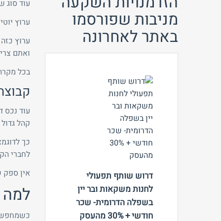
הזדמנויות השקעה
עוד סוג ש
מניבות שפורסמו
ערוץ יוטי
באתר לאחרונה
ערוץ כזה 
ואתם צריכ
בכל מקרה, זה יהיה פ
קבוצת
עוד נכס ד
צפה
קהל גדול 
כך לדוגמא
לחברי הקב
אין ספק ש
דרוש שותף תפעולי
לחנות משקאות ובר יין
למה ל
בשפלה הדרומית- שכר
חודשי + 30% מהעסק
כשמחפשים 