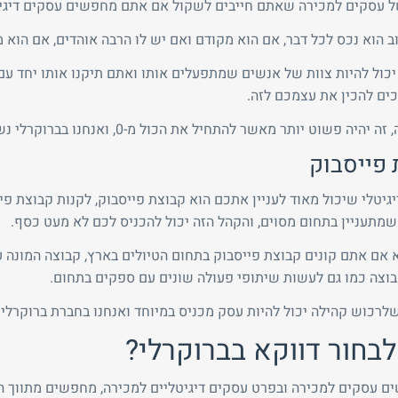
ל עסקים למכירה שאתם חייבים לשקול אם אתם מחפשים עסקים דיגיטלי
וב הוא נכס לכל דבר, אם הוא מקודם ואם יש לו הרבה אוהדים, אם הוא 
יכול להיות צוות של אנשים שמתפעלים אותו ואתם תיקנו אותו יחד עם 
ים להכין את עצמכם לזה.
שוט יותר מאשר להתחיל את הכול מ-0, ואנחנו בברוקרלי נשמח לסייע לכם למצוא את הערוץ המתאים לכם.
 פייסבוק
יגיטלי שיכול מאוד לעניין אתכם הוא קבוצת פייסבוק, לקנות קבוצת פ
שמתעניין בתחום מסוים, והקהל הזה יכול להכניס לכם לא מעט כסף.
 אם אתם קונים קבוצת פייסבוק בתחום הטיולים בארץ, קבוצה המונה ע
וצה כמו גם לעשות שיתופי פעולה שונים עם ספקים בתחום.
לרכוש קהילה יכול להיות עסק מכניס במיוחד ואנחנו בחברת ברוקרלי מ
בחור דווקא בברוקרלי?
עסקים למכירה ובפרט עסקים דיגיטליים למכירה, מחפשים מתווך הוגן