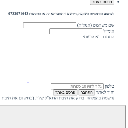
פרסם באתר
לפרסום הזדמנויות השקעה, הירשם והתחבר לאתר. או התקשר: 0723971642
שם משתמש (אנגלית)
אימייל
התחבר באמצעות:
טלפון
חזור לאתר
התחבר
פרסם באתר
נרשמת בהצלחה. בדוק את תיבת הדוא"ל שלך. (בדוק גם את תיבת ד