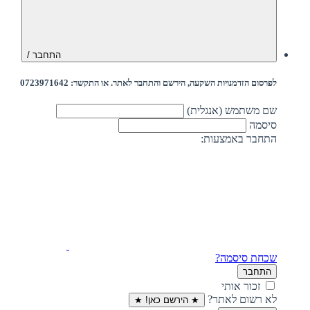
התחבר /
לפרסום הזדמנויות השקעה, הירשם והתחבר לאתר. או התקשר: 0723971642
שם משתמש (אנגלית)
סיסמה
התחבר באמצעות:
שכחת סיסמה?
התחבר
זכור אותי
לא רשום לאתר?
★ הירשם כאן! ★