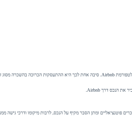
בעלי נכסים בכלל ומשקיעים או יזמים העוסקים בנדל”ן בפרט, לא תמיד לוקחים בחשבון את האפשרות להשכיר את הנכס שלהם לטווחים קצרים דרך פלטפורמת Airbnb. סיבה אחת לכך היא ההתעסקות הכרוכה 
הנכס דרך Airbnb.
 פוטנציאליים ומתן הסבר מקיף על הנכס, לרבות מיקומו ודרכי גישה ממנו 