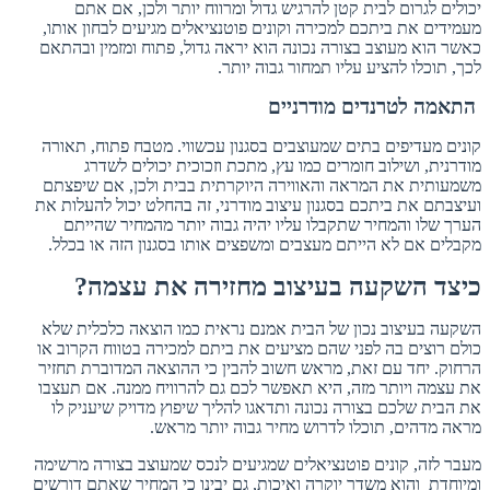
יכולים לגרום לבית קטן להרגיש גדול ומרווח יותר ולכן, אם אתם
מעמידים את ביתכם למכירה וקונים פוטנציאלים מגיעים לבחון אותו,
כאשר הוא מעוצב בצורה נכונה הוא יראה גדול, פתוח ומזמין ובהתאם
לכך, תוכלו להציע עליו תמחור גבוה יותר.
התאמה לטרנדים מודרניים
קונים מעדיפים בתים שמעוצבים בסגנון עכשווי. מטבח פתוח, תאורה
מודרנית, ושילוב חומרים כמו עץ, מתכת וזכוכית יכולים לשדרג
משמעותית את המראה והאווירה היוקרתית בבית ולכן, אם שיפצתם
ועיצבתם את ביתכם בסגנון עיצוב מודרני, זה בהחלט יכול להעלות את
הערך שלו והמחיר שתקבלו עליו יהיה גבוה יותר מהמחיר שהייתם
מקבלים אם לא הייתם מעצבים ומשפצים אותו בסגנון הזה או בכלל.
כיצד השקעה בעיצוב מחזירה את עצמה?
השקעה בעיצוב נכון של הבית אמנם נראית כמו הוצאה כלכלית שלא
כולם רוצים בה לפני שהם מציעים את ביתם למכירה בטווח הקרוב או
הרחוק. יחד עם זאת, מראש חשוב להבין כי ההוצאה המדוברת תחזיר
את עצמה ויותר מזה, היא תאפשר לכם גם להרוויח ממנה. אם תעצבו
את הבית שלכם בצורה נכונה ותדאגו להליך שיפוץ מדויק שיעניק לו
מראה מדהים, תוכלו לדרוש מחיר גבוה יותר מראש.
מעבר לזה, קונים פוטנציאלים שמגיעים לנכס שמעוצב בצורה מרשימה
ומיוחדת והוא משדר יוקרה ואיכות, גם יבינו כי המחיר שאתם דורשים