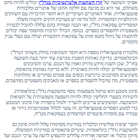
אפיקי השקעה של
קרן
השקעות
אלטרנטיביות
בנדל
“
ן
יכולים להיות מיזם
משתלם, אך היא גם מגיעה עם חלקה ההוגן של אתגרים ומלכודות
פוטנציאליות. אחד האתגרים העיקריים הוא חוסר ההיכרות עם השווקים
והרגולציות המקומיות. לכל מדינה יש מערכת חוקים ותקנות משלה
המסדירים עסקאות נדל”ן, ואי הבנה ועמידה בהם עלולה להוביל לבעיות
משפטיות ולהפסדים כספיים. בנוסף, הבדלי תרבות ומחסומי שפה יכולים
להקשות על ניהול משא ומתן על עסקאות ותקשורת יעילה עם בעלי עניין
מקומיים.
מלכודת פוטנציאלית נוספת היא חוסר השקיפות בחלק משווקי הנדל”ן
הבינלאומיים. בדיקת נאותות הופכת מכרעת עוד יותר בעת השקעה
בחו”ל, שכן השגת מידע מדויק ואמין על הנכס, ערכו והסיכונים
הפוטנציאליים יכולה להיות מאתגרת. ללא בדיקת נאותות מתאימה,
משקיעים מסתכנים ברכישת נכסים עם פגמים נסתרים או מחלוקות
משפטיות, מה שיוביל להפסדים כספיים או מאבקים משפטיים ממושכים.
סיכון מטבע הוא שיקול משמעותי נוסף בהשקעות נדל”ן בינלאומיות.
לתנודות בשערי החליפין יכולה להיות השפעה משמעותית על תשואות
ההשקעה. המשקיעים צריכים להעריך ולנהל בקפידה את סיכוני המטבע
כדי למנוע הפסדים פוטנציאליים. זה עשוי לכלול אסטרטגיות גידור או
עבודה עם מוסדות פיננסיים המתמחים בעסקאות מט”ח.
חוסר יציבות פוליטית וכלכלית במדינות מסוימות עלול להוות סיכון גם
להשקעות נדל”ן בינלאומיות. שינויים פתאומיים במדיניות הממשלה,
מיתון כלכלי או תסיסה אזרחית עלולים להשפיע לרעה על ערכי הנכס ועל