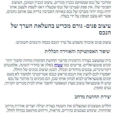
ומדובר על נכס שממוקם בבניין מגורים, עיצוב הבניין וכמובן, העיצוב
הפנימי שלו. אין ספק שערכו של נכס שבעליו דאגו לשפץ ולעצב אותו
יהיה גבוה יותר מערכו של נכס באותה הסביבה בדיוק עם אותם נתונים,
אשר לא עוצב ושופץ על ידי בעליו.
עיצוב פנים- גורם מכריע בהעלאת הערך של
הנכס
עיצוב פנים איכותי משפיע על ערך הנכס בכמה היבטים חשובים:
שיפור האסתטיקה והאווירה הכללית
בית שמעוצב בצורה הרמונית ומייצר תחושת חמימות ונוחות ימשוך יותר
קונים פוטנציאליים. פריטים כמו
שטיח
בסלון או בחדרי השינה, אלמנטים
דקורטיביים, צבעים מיוחדים ובכלל, תכנון ועיצוב נכונים של החלל,
יאפשרו לכם להציג את הנכס מראש כנכס אטרקטיבי ולמשוך לא מעט
קונים פוטנציאלים לבוא לבחון אותו שכן, הם מבינים כי מדובר על נכס
שיש לו פוטנציאל עיצוב מצוין ושאפשר להפוך אותו לבית מגורים יוקרתי,
נעים ומזמין.
יצירת תחושת מרחב
חללים מעוצבים שמנצלים את השטח בצורה יעילה יוצרים אווירת מרחב
ופתיחות. שימוש בצבעים בהירים, מראות, וריהוט מותאם בגודלו לחלל,