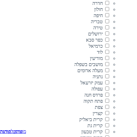
חדרה
חולון
חיפה
טבריה
טירה
ירושלים
כפר סבא
כרמיאל
לוד
מודיעין
מושבים בשפלה
מעלה אדומים
נתניה
עמק יזרעאל
עפולה
פרדס חנה
פתח תקוה
צפת
קצרין
קרית ביאליק
קרית גת
מועדון לקוחות
קרית טבעון
פרסם מודעה