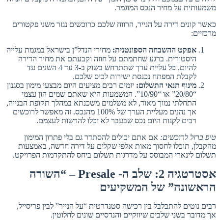
משמעותית על מחיר הנכס המוגמר.
כאשר קונים דירה על הנייר, הרווח שלכם כרוכשים נגזר משני פקטורים
מרכזיים:
אפקט ההשבחה הספונטנית:
מחירי הנדל”ן בישראל במגמת עלייה
היסטורית. ברגע שחתמתם על חוזה וקבעתם את מחיר הדירה
להיום, כל עליית ערך שתתרחש בשוק ב-3 עד 4 השנים עד
לקבלת המפתח נכנסת ישירות לכיס שלכם.
מינוף תנאי התשלום:
יזמים רבים מציעים היום מבצעי מימון בסגנון
“20/80” או “10/90”. המשמעות היא שאתם שמים הון עצמי
התחלתי נמוך מאוד, לא משלמים משכנתא במהלך תקופת הבנייה,
אך נהנים מעליית הערך של 100% מהנכס. זה מאפשר לרוכשים
רבים לקנות היום נכס שבעבר לא יכלו להרשות לעצמם.
טיפ ברזל לרוכשים:
אם אתם יכולים להסתדר גם בלי פתרון המימון
מהקבלן, תוכלו לחסוך מאות אלפי שקלים על דירה חדשה, באמצעות
תשלום לינארי המבוסס על מדרגות תשלום ביחס להתקדמות הפרויקט.
אסטרטגיה 2: שלב ה- Presale – “השורה
הראשונה” של המשקיעים
רבים נוטים להתבלבל בין רכישה סטנדרטית “על הנייר” לבין פריסייל,
אך מדובר בשני שלבים שיווקיים והנדסיים שונים לחלוטין.