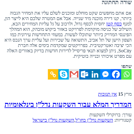
שורה תחתונה
אם אתם מחפשים שקט מוחלט ומוכנים לשלם עליו את המחיר הגבוה
ביותר, קנו דירה מוכנה מיד שנייה. אבל אם המטרה שלכם היא לייצר הון,
למנף
כסף קטן
יחסית לכסף גדול, ולרכוב על גל עליות המחירים הבא,
השילוב של כניסה מוקדמת לפרויקט באזור ביקוש מובהק, הוא המהלך
הפיננסי המדויק ביותר שתוכלו לעשות. במעוזי התחדשות עירונית כמו
הצפון הישן של תל אביב, התשואה על שכירות ועל עליית ערך הנכס היא
הכי יציבה ואטרקטיבית. בפרויקטים שמקדמת בימים אלה חברת
SoCity, ניתן למצוא תנאי פריסייל לדירות חדשות בדיוק באזורים האלה
עם מפרט איכותי ובנייה בוטיקית.
שתפו
מרץ
15
אין תגובות
המדריך המלא עבור השקעות נדל”ן בינלאומיות
עורך: ברוקרלי השקעות
קטגוריות:
השקעות נדל"ן בחו"ל
,
השקעות נדל"ן בישראל