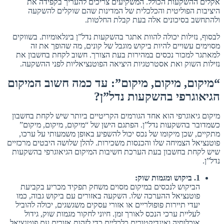
אקלים ההשקעות הכולל. המשקיעים צריכים להעריך בקפידה את
היציבות הפוליטית והכלכלית של המדינות שהם שוקלים להשקעה
ולהתחשב בסיכונים אלה בעת קבלת החלטות.
לבסוף, נזילות יכולה להוות אתגר בהשקעות נדל”ן בינלאומיות. בשווקים
מסוימים עשויים להיות ביקוש מוגבל של קונים, מה שהופך את זה
למאתגר למכור נכסים במהירות בעת הצורך. חשוב לקחת בחשבון את
נזילות השוק ואת אסטרטגיות היציאה הפוטנציאליות לפני ההשקעה.
“מיקום, מיקום, מיקום”: עד כמה חשוב המיקום
הגיאוגרפי בהשקעות נדל”ן?
מיקום גיאוגרפי הוא אחד הגורמים הקריטיים ביותר שיש לקחת בחשבון
כשמדובר בהשקעות נדל”ן. הפתגם הישן של “מיקום, מיקום, מיקום”
מתקיים, שכן מיקומו של נכס יכול להשפיע באופן משמעותי על ערכו,
פוטנציאל הצמיחה שלו והכנסות משכירות. להלן שלושה היבטים מרכזיים
שיש לקחת בחשבון בעת הערכת חשיבות המיקום הגיאוגרפי בהשקעות
נדל”ן.
1
.
ביקוש
ומגמות
שוק
:
הביקוש לנכסים במיקום מסוים משחק תפקיד מכריע בקביעת
פוטנציאל ההערכה שלו. השקעה באזורים עם ביקוש גבוה, כמו
יעדי תיירות פופולריים או אזורי עסקים משגשגים, יכולה להוביל
לעליית ערכי הנכס לאורך זמן. חיוני לחקור מגמות שוק, גידול
אוכלוסיה ואינדיקטורים כלכליים כדי לזהות אזורים עם פוטנציאל