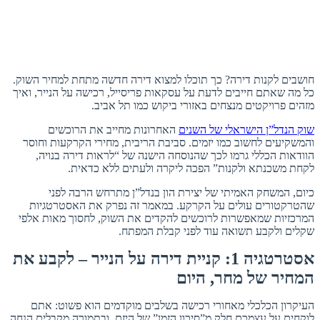
חושבים לקנות דירה? כך תוכלו למצוא דירה חדשה מתחת למחיר השוק.
כל מה שאתם חייבים לדעת על עסקאות פריסייל, רכישה על הנייר, ואיך
מזהים פרויקטים מנצחים באזורי ביקוש כמו תל אביב.
שוק הנדל”ן הישראלי של השנים
האחרונות מחייב את הרוכשים
והמשקיעים לחשוב כמו יזמים. סביבת הריבית, מחירי הקרקעות וחוסר
הוודאות הכללי גרמו לכך שהנוסחה הישנה של “לראות דירה בנויה,
לקחת משכנתא ולקנות” הפכה ליקרה ולעתים ללא כדאית.
כיום, המשחק האמיתי של יצירת הון בנדל”ן מתרחש הרבה לפני
שהטרקטורים עולים על הקרקע. במאמר זה נפרק את האסטרטגיות
המרכזיות שמאפשרות לרוכשים להקדים את השוק, לחסוך מאות אלפי
שקלים ולקבע תשואה עוד לפני קבלת המפתח.
אסטרטגיה 1: קניית דירה על הנייר – לקבע את
המחיר של מחר, היום
העיקרון הכלכלי מאחורי רכישה בשלבים מוקדמים הוא פשוט: אתם
לוקחים על עצמכם חלק מ”סיכון הזמן” של היזם, ובתמורה מקבלים הנחה