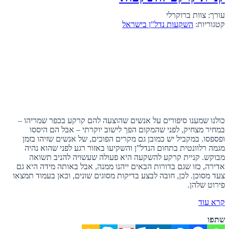
עורך: צוות ברוקרלי
קטגוריות:
השקעות נדל"ן בישראל
כולנו שמענו סיפורים על אנשים שהוצעה להם קרקע בכפר שמריהו –
במחיר מצחיק, לפני שהמקום הפך לישוב יוקרתי – אבל הם היססו
ופספסו. במקביל יש כמובן גם מקרים הפוכים, של אנשים שזיהו בזמן
מגמה רלוונטית בתחום הנדל”ן והשקיעו באזור רגע לפני שהוא נהיה
מבוקש. קניית קרקע להשקעה היא פעולה שעשויה להניב תשואה
אדירה, כזו שגם בדורות הבאים ייהנו ממנה, אבל באותה מידה היא גם
צעד מסוכן. לכן, חובה לבצע בדיקות מסוגים שונים, וכאן בעמוד תמצאו
פירוט שלהן.
קרא עוד
שתפו