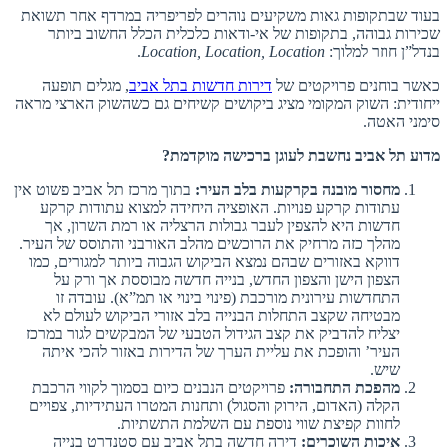
בעוד שבתקופות גאות משקיעים נוהרים לפריפריה במרדף אחר תשואת
שכירות גבוהה, בתקופות של אי-ודאות כלכלית הכלל החשוב ביותר
בנדל”ן חוזר למלוך:
Location, Location, Location
.
כאשר בוחנים פרויקטים של
דירות חדשות בתל אביב
, מגלים תופעה
ייחודית: השוק המקומי מציג ביקושים קשיחים גם כשהשוק הארצי מראה
סימני האטה.
מדוע תל אביב נחשבת לעוגן ברכישה מוקדמת?
מחסור מובנה בקרקעות בלב העיר:
בתוך מרכז תל אביב פשוט אין
עתודות קרקע פנויות. האופציה היחידה למצוא עתודות קרקע
חדשות היא להצפין לעבר גבולות הרצליה או רמת השרון, אך
מהלך כזה מרחיק את הרוכשים מהלב האורבני והתוסס של העיר.
דווקא באזורים שבהם נמצא הביקוש הגבוה ביותר למגורים, כמו
הצפון הישן והצפון החדש, בנייה חדשה מבוססת אך ורק על
התחדשות עירונית מורכבת (פינוי בינוי או תמ”א). עובדה זו
מבטיחה שקצב התחלות הבנייה בלב אזורי הביקוש לעולם לא
יצליח להדביק את קצב הגידול הטבעי של המבקשים לגור במרכז
העיר’ והופכת את עליית הערך של הדירות באזור להכי איתה
שיש.
מהפכת התחבורה:
פרויקטים הנבנים כיום בסמוך לקווי הרכבת
הקלה (האדום, הירוק והסגול) ותחנות המטרו העתידיות, צפויים
לחוות קפיצת שווי נוספת עם השלמת התשתיות.
איכות השוכרים:
דירה חדשה בתל אביב עם סטנדרט בנייה