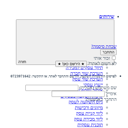
שירותים
שכחת סיסמה?
התחבר
זכור אותי
חזרה
לא רשום לאתר?
★ הירשם כאן! ★
תיווך עסקים למכירה
הערכת שווי חברה
לפרסום הזדמנויות השקעה, הירשם והתחבר לאתר. או התקשר: 0723971642
הערכת שווי עסק
ייעוץ עסקי
שם משתמש (אנגלית)
איתור שותף עסקי
אימייל
קרנות השקעה בעסקים
התחבר באמצעות:
גיוס השקעה לעסק‎‎
מיזוגים ורכישות
ליווי קניית עסק
ליווי מכירת עסק
תוכנית עסקית