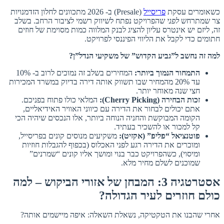
כשאומרים עסקת
פריסייל
(Presale) ב- 2026 מתכוונים לחלון הזדמנויות
צר שמתרחש
לפני
שהפרויקט נפתח לשיווק רשמי לציבור הרחב. בשלב
זה, ליזם יש אינטרס עליון להציג לבנק המלווה כמות מסוימת של חוזים
חתומים כדי לקבל את הליווי הפיננסי לפרויקט.
למה זה נחשב ל”גביע הקדוש” של משקיעי הנדל”ן?
התמחור הנמוך ביותר:
המחירים בשלב זה נמוכים לרוב ב- 10%
עד 20% מהמחיר שבו תשווק אותה דירה בדיוק במשרד המכירות
חצי שנה מאוחר יותר.
זכות הבחירה (Cherry Picking):
המלאי כולו פתוח בפניכם.
אתם יכולים לבחור את הדירה עם כיווני האוויר האידיאליים,
הקומה המבוקשת והחניה הנוחה ביותר, אלו הנכסים שיהיה הכי
קל למכור או להשכיר בעתיד.
פוטנציאל “פליפ” (אקזיט):
משקיעים מנוסים קונים בפריסייל,
ומוכרים את הדירה רגע לפני האכלוס (בכפוף להגבלות חוזיות
ומיסוי), כשהפרויקט כבר בנוי ומושך אליו קונים “שמרנים”
שמוכנים לשלם מחיר מלא.
אסטרטגיה 3: המבחן של אזורי הביקוש – למה
כולם חוזרים לעיר הגדולה?
אחרי שהבנו את הטקטיקה, נשאלת השאלה: איפה מיישמים אותה?