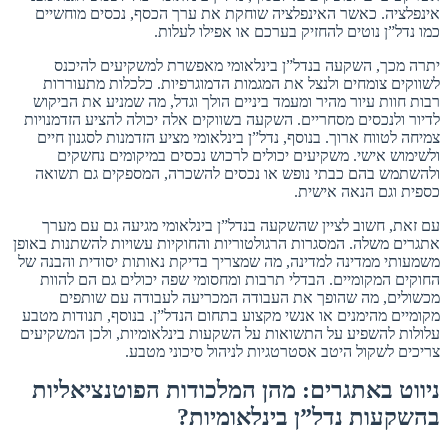
אינפלציה. כאשר האינפלציה שוחקת את ערך הכסף, נכסים מוחשיים
כמו נדל”ן נוטים להחזיק בערכם או אפילו לעלות.
יתרה מכך, השקעה בנדל”ן בינלאומי מאפשרת למשקיעים להיכנס
לשווקים צומחים ולנצל את המגמות הדמוגרפיות. כלכלות מתעוררות
רבות חוות עיור מהיר ומעמד ביניים הולך וגדל, מה שמניע את הביקוש
לדיור ולנכסים מסחריים. השקעה בשווקים אלה יכולה להציע הזדמנויות
צמיחה לטווח ארוך. בנוסף, נדל”ן בינלאומי מציע הזדמנות לסגנון חיים
ולשימוש אישי. משקיעים יכולים לרכוש נכסים במיקומים נחשקים
ולהשתמש בהם כבתי נופש או נכסים להשכרה, המספקים גם תשואה
כספית וגם הנאה אישית.
עם זאת, חשוב לציין שהשקעה בנדל”ן בינלאומי מגיעה גם עם מערך
אתגרים משלה. המסגרות הרגולטוריות והחוקיות עשויות להשתנות באופן
משמעותי ממדינה למדינה, מה שמצריך בדיקת נאותות יסודית והבנה של
החוקים המקומיים. הבדלי תרבות ומחסומי שפה יכולים גם הם להוות
מכשולים, מה שהופך את העבודה המכריעה לעבודה עם שותפים
מקומיים מהימנים או אנשי מקצוע בתחום הנדל”ן. בנוסף, תנודות מטבע
עלולות להשפיע על התשואות על השקעות בינלאומיות, ולכן המשקיעים
צריכים לשקול היטב אסטרטגיות לניהול סיכוני מטבע.
ניווט באתגרים: מהן המלכודות הפוטנציאליות
בהשקעות נדל”ן בינלאומיות?