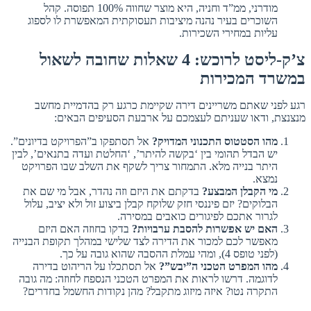
מודרני, ממ”ד וחניה, היא מוצר שחווה 100% תפוסה. קהל
השוכרים בעיר נהנה מיציבות תעסוקתית המאפשרת לו לספוג
עליות במחירי השכירות.
צ’ק-ליסט לרוכש: 4 שאלות שחובה לשאול
במשרד המכירות
רגע לפני שאתם משריינים דירה שקיימת כרגע רק בהדמיית מחשב
מנצנצת, ודאו שעניתם לעצמכם על ארבעת הסעיפים הבאים:
מהו הסטטוס התכנוני המדויק?
אל תסתפקו ב”הפרויקט בדיונים”.
יש הבדל תהומי בין ‘בקשה להיתר’, ‘החלטת ועדה בתנאים’, לבין
היתר בנייה מלא. התמחור צריך לשקף את השלב שבו הפרויקט
נמצא.
מי הקבלן המבצע?
בדקתם את היזם וזה נהדר, אבל מי שם את
הבלוקים? יזם פיננסי חזק שלוקח קבלן ביצוע זול ולא יציב, עלול
לגרור אתכם לפיגורים כואבים במסירה.
האם יש אפשרות להסבת ערבויות?
בדקו בחוזה האם היזם
מאפשר לכם למכור את הדירה לצד שלישי במהלך תקופת הבנייה
(לפני טופס 4), ומהי עמלת ההסבה שהוא גובה על כך.
מהו המפרט הטכני ה”יבש”?
אל תסתכלו על הריהוט בדירה
לדוגמה. דרשו לראות את המפרט הטכני הנספח לחוזה: מה גובה
התקרה נטו? איזה מיזוג מתקבל? מהן נקודות החשמל בחדרים?