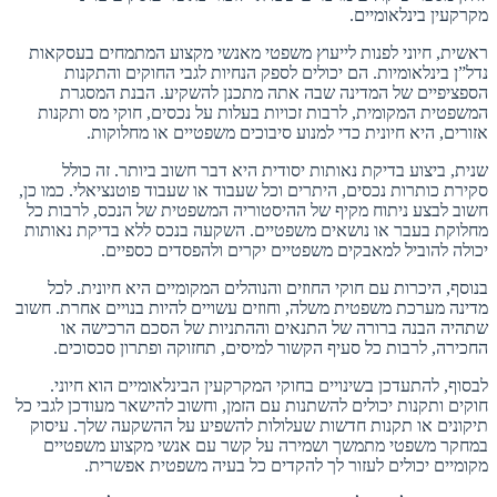
מקרקעין בינלאומיים.
ראשית, חיוני לפנות לייעוץ משפטי מאנשי מקצוע המתמחים בעסקאות
נדל”ן בינלאומיות. הם יכולים לספק הנחיות לגבי החוקים והתקנות
הספציפיים של המדינה שבה אתה מתכנן להשקיע. הבנת המסגרת
המשפטית המקומית, לרבות זכויות בעלות על נכסים, חוקי מס ותקנות
אזורים, היא חיונית כדי למנוע סיבוכים משפטיים או מחלוקות.
שנית, ביצוע בדיקת נאותות יסודית היא דבר חשוב ביותר. זה כולל
סקירת כותרות נכסים, היתרים וכל שעבוד או שעבוד פוטנציאלי. כמו כן,
חשוב לבצע ניתוח מקיף של ההיסטוריה המשפטית של הנכס, לרבות כל
מחלוקת בעבר או נושאים משפטיים. השקעה בנכס ללא בדיקת נאותות
יכולה להוביל למאבקים משפטיים יקרים ולהפסדים כספיים.
בנוסף, היכרות עם חוקי החוזים והנוהלים המקומיים היא חיונית. לכל
מדינה מערכת משפטית משלה, וחוזים עשויים להיות בנויים אחרת. חשוב
שתהיה הבנה ברורה של התנאים וההתניות של הסכם הרכישה או
החכירה, לרבות כל סעיף הקשור למיסים, תחזוקה ופתרון סכסוכים.
לבסוף, להתעדכן בשינויים בחוקי המקרקעין הבינלאומיים הוא חיוני.
חוקים ותקנות יכולים להשתנות עם הזמן, וחשוב להישאר מעודכן לגבי כל
תיקונים או תקנות חדשות שעלולות להשפיע על ההשקעה שלך. עיסוק
במחקר משפטי מתמשך ושמירה על קשר עם אנשי מקצוע משפטיים
מקומיים יכולים לעזור לך להקדים כל בעיה משפטית אפשרית.