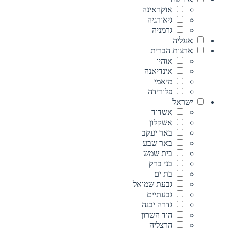
אוקראינה
גיאורגיה
גרמניה
אנגליה
ארצות הברית
אוהיו
אינדיאנה
מיאמי
פלורידה
ישראל
אשדוד
אשקלון
באר יעקב
באר שבע
בית שמש
בני ברק
בת ים
גבעת שמואל
גבעתיים
גדרה יבנה
הוד השרון
הרצליה