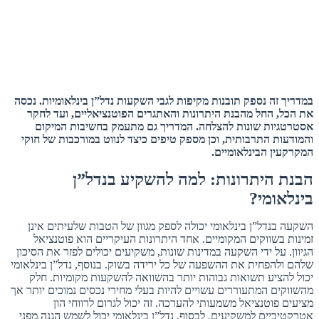
במדריך
זה
נספק
תובנות
מקיפות
לגבי
השקעות
נדל”
ן
בינלאומיות.
נכסה
את
הכל,
החל
מהבנת
היתרונות
והאתגרים
הפוטנציאליים,
ועד
לחקר
אסטרטגיות
שונות
להצלחה.
המדריך
גם
מתעמק
בחשיבות
המיקום
והמודעות
התרבותית,
וכן
מספק
טיפים
כיצד
לנווט
במורכבות
של
חוקי
המקרקעין
הבינלאומיים.
הבנת היתרונות: למה להשקיע בנדל”ן
בינלאומי?
השקעה בנדל”ן בינלאומי יכולה לספק מגוון של הטבות שלעיתים אינן
זמינות בשווקים המקומיים. אחד היתרונות העיקריים הוא פוטנציאל
הגיוון. על ידי השקעה במדינות שונות, משקיעים יכולים לפזר את הסיכון
שלהם ולהפחית את ההשפעה של כל ירידה בשוק. בנוסף, נדל”ן בינלאומי
יכול להציע תשואות גבוהות יותר בהשוואה להשקעות מקומיות. חלק
מהשווקים המתעוררים עשויים להיות בעלי מחירי נכסים נמוכים יותר אך
מציעים פוטנציאל משמעותי להערכה. זה יכול לגרום לרווחי הון
אטרקטיביים למשקיעים. לבסוף, נדל”ן בינלאומי יכול לשמש הגנה מפני