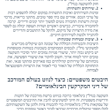
חזק להשקעה בנדל”ן.
2
.
שירותים
ותשתיות
:
זמינות השירותים ואיכות התשתית במקום יכולה להשפיע רבות
על ערכי הנכס. אזורים עם בתי ספר טובים, מתקני בריאות, מרכזי
קניות ורשתות תחבורה נוטים למשוך יותר קונים ודיירים. קרבה
לתחבורה ציבורית, כבישים ראשיים ושדות תעופה יכולה גם לשפר
את מידת הרצויות של מיקום, ולהקל על התושבים והדיירים
להתנייד ולגשת לשירותים חיוניים.
3
.
יציבות
ובטיחות
שכונתית
:
היציבות והבטיחות הכוללת של שכונה הם שיקולים מכריעים
למשקיעי נדל”ן. לנכסים הממוקמים בשכונות בטוחות ומטופחות
יש ביקוש גבוה יותר, שיעורי פנויות נמוכים יותר וסיכויי השקעה
טובים יותר לטווח ארוך. חשוב לחקור את שיעורי הפשיעה, את
נוכחותם של שירותים קהילתיים כמו פארקים ומתקני פנאי, ואת
התחזוקה הכללית של האזור כדי לאמוד את הרצויות והפוטנציאל
לצמיחה.
היבטים משפטיים: כיצד לנווט בעולם המורכב
של דיני המקרקעין הבינלאומיים?
השקעה בנדל”ן בינלאומי כרוכה בניווט ברשת מורכבת של תקנות
ודרישות משפטיות. זה חיוני למשקיעים להבין את ההיבטים המשפטיים
של עסקאות נדל”ן בינלאומיות כדי להבטיח ציות ולהגן על השקעותיהם.
להלן מספר שיקולים מרכזיים שכדאי לזכור כאשר עוסקים בדיני