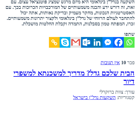
השקעה
בנדל”
ן
בינלאומי
היא
מיזם
מרגש
שמציג
פוטנציאל
עצום.
עם
זאת,
זה
דורש
ידע
והבנה
משמעותיים
של
המורכבויות
הכרוכות
בכך.
עם
האסטרטגיות
הנכונות,
מחקר
מעמיק
ובדיקת
נאותות,
אתה
יכול
להתחבר
לעולם
הרווחי
של
נדל”
ן
בינלאומי
ולקצור
יתרונות
משמעותיים.
זכרו,
המפתח
טמון
בסבלנות,
התמדה
וקבלת
החלטות
מושכלת.
שתפו
פבר
10
אין תגובות
הבית שלכם גדל? מדריך למשכנתא למשפרי
דיור
עורך: צוות ברוקרלי
קטגוריות:
השקעות נדל"ן בישראל