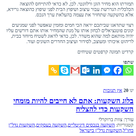
תמורתו הוא מחיר הוגן ורלוונטי. לכן, לא כדאי להתייחס להוצאה
הכלכלית הנדרשת עבור עיצוב ושיפוץ הבית לפני שיפוץ כהוצאה גרידא,
אלא כהשקעה שתחזיר את עצמה בהעלאת ערך הנכס.
רצוי שתדאגו שביתכם יראה הכי חמים ומזמין שאפשר לפני שמגיעים
קונים פוטנציאלים לבחון אותו על מנת שהמחיר אותו אתם דורשים עליו
יהיה מותאם למה שהוא משדר. לכן, כדאי לדאוג לשטיח מיוחד בבית,
לריהוט איכותי ומעוצב, לסידור ועיצוב החדרים השונים ועוד.
קרדיט תמונה קרפטים שטיחים
שתפו
ינו
20
אין תגובות
בלוג השקעות: אתם לא חייבים להיות מומחי
השקעות כדי להצליח
עורך: צוות ברוקרלי
קטגוריות:
השקעה בנכסים דיגיטליים
,
השקעה בעסקים
,
השקעות נדל"ן
בחו"ל
,
השקעות נדל"ן בישראל