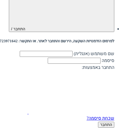
התחבר /
לפרסום הזדמנויות השקעה, הירשם והתחבר לאתר. או התקשר: 0723971642
שם משתמש (אנגלית)
סיסמה
התחבר באמצעות:
שכחת סיסמה?
התחבר