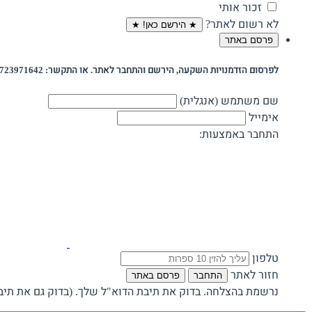
זכור אותי
לא רשום לאתר?
★ הירשם כאן! ★
פרסם באתר
לפרסום הזדמנויות השקעה, הירשם והתחבר לאתר. או התקשר: 0723971642
שם משתמש (אנגלית)
אימייל
התחבר באמצעות:
טלפון
חזור לאתר
התחבר
פרסם באתר
נרשמת בהצלחה. בדוק את תיבת הדוא"ל שלך. (בדוק גם את תיבת