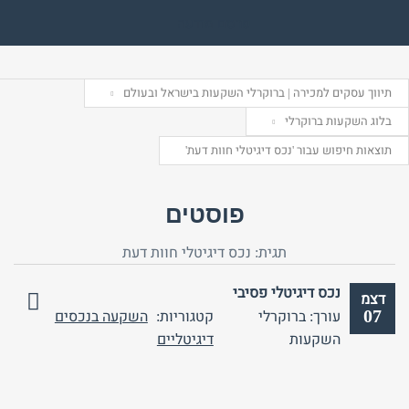
יפוש:
פרסם מודעה
תיווך עסקים למכירה | ברוקרלי השקעות בישראל ובעולם
בלוג השקעות ברוקרלי
שם משתמש (אנגלית)
שם משתמש (אנגלית)
תוצאות חיפוש עבור 'נכס דיגיטלי חוות דעת'
אימייל
סיסמה
פוסטים
תגית:
נכס דיגיטלי חוות דעת
התחבר באמצעות:
התחבר באמצעות:
נכס דיגיטלי פסיבי
דצמ
07
עורך: ברוקרלי
קטגוריות:
השקעה בנכסים
אין
השקעות
דיגיטליים
תגובות