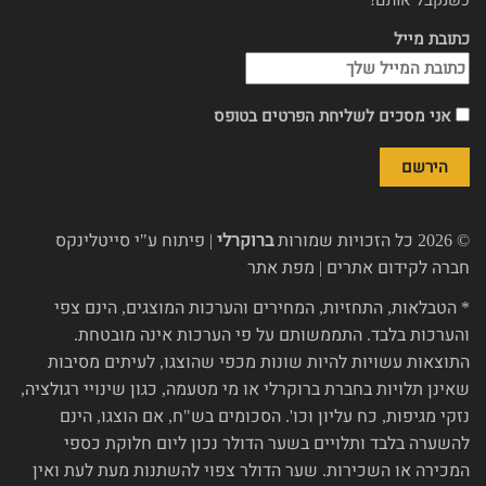
כשנקבל אותם!
כתובת מייל
אני מסכים לשליחת הפרטים בטופס
© 2026 כל הזכויות שמורות
ברוקרלי
| פיתוח ע"י
סייטלינקס
חברה לקידום אתרים
|
מפת אתר
* הטבלאות, התחזיות, המחירים והערכות המוצגים, הינם צפי
והערכות בלבד. התממשותם על פי הערכות אינה מובטחת.
התוצאות עשויות להיות שונות מכפי שהוצגו, לעיתים מסיבות
שאינן תלויות בחברת ברוקרלי או מי מטעמה, כגון שינויי רגולציה,
נזקי מגיפות, כח עליון וכו'. הסכומים בש"ח, אם הוצגו, הינם
להשערה בלבד ותלויים בשער הדולר נכון ליום חלוקת כספי
המכירה או השכירות. שער הדולר צפוי להשתנות מעת לעת ואין