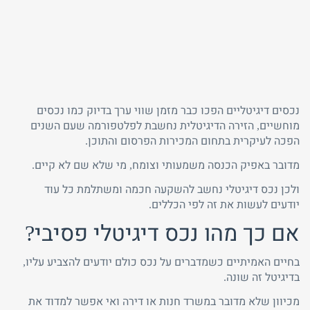
נכסים דיגיטליים הפכו כבר מזמן שווי ערך בדיוק כמו נכסים
מוחשיים, הזירה הדיגיטלית נחשבת לפלטפורמה שעם השנים
טלפון
שכחת
הפכה לעיקרית בתחום המכירות הפרסום והתוכן.
התחבר
סיסמה?
מדובר באפיק הכנסה משמעותי וצומח, מי שלא שם לא קיים.
זכור אותי
ולכן נכס דיגיטלי נחשב להשקעה חכמה ומשתלמת כל עוד
חזור לאתר
התחבר
פרסם באתר
יודעים לעשות את זה לפי הכללים.
לא רשום לאתר?
★ הירשם כאן! ★
אם כך מהו נכס דיגיטלי פסיבי?
בחיים האמיתיים כשמדברים על נכס כולם יודעים להצביע עליו,
בדיגיטל זה שונה.
מכיוון שלא מדובר במשרד חנות או דירה ואי אפשר למדוד את