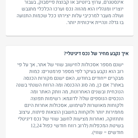
אינסטגרם, ערוץ ביוטיוב או קבוצת פייסבוק, בעבור
יוצריו ומנהליו הוא מהווה נכס וערכו הכלכלי מתגבש
ועולה מעבר למרכיבי עלות יצירתו ככל שכמות התנועה
בו גדלה ונהיית איכותית יותר.
איך נקבע מחיר של נכס דיגיטלי?
ישנם מספר אסכולות לחישוב שווי של אתר, אך על פי
רוב הוא נקבע בעיקר לפי מספר פרמטרים: כמות
מבקרים ייחודים בחודש, האם ישנם מקורות הכנסה
באתר? אם כן, מה סוג ההכנסה ומה הרווח השנתי בשנה
הנוכחית ובשנים האחרונות, מה וותק האתר ומה
הנכסים הנוספים שלו? לדוגמא: רשימות תפוצה
ולקוחות מאושרות לשימוש, אסכולות אחרות הינם
מחמירות יותר ולוקחות בחשבון הוצאות פיתוח, עיצוב
ותחזוקה, ואחרות מציעות לחשב שווי של נכס דיגיטלי
בשיטת המכפלות (לרוב רווח חודשי כפול 12,24
חודשים = שווי).