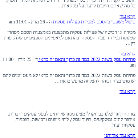
חושבים לקנות דירה? כך תוכלו למצוא דירה חדשה מתחת למחיר השוק.
כל מה שאתם חייבים לדעת על עסקאות…
קרא עוד
טיפול משפטי בהסכם למכירת פעילות עסקית
ה - 26 מרץ - 11:01 am
מכירה או רכישה של פעילות עסקית מתבצעת באמצעות הסכם מסחרי
שמנוסח במיוחד עבור העסקה ובהתאם למאפיינים הספציפיים שלה. עורך
דין…
קרא עוד
פתיחת עסק בשנת 2022 במה זה כרוך והאם זה כדאי
ד - 25 מרץ - 11:00
am
פתיחת עסק בשנת 2022 במה זה כרוך והאם זה כדאי לא מעט יזמים להם
יש מוטיבציה גבוהה להצלחה מחפשים את…
קרא עוד
אודות ברוקרלי
צוות התיווך שלנו בברוקרלי מציע מגוון שירותים לבעלי עסקים וחברות,
איתור קונים ומשקיעים, תיווך עסקי, ליווי מיזוגים ורכישות, תוכניות
עסקיות ועוד!
קרא עוד אודותנו