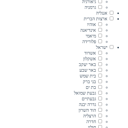
גיאורגיה
גרמניה
אנגליה
ארצות הברית
אוהיו
אינדיאנה
מיאמי
פלורידה
ישראל
אשדוד
אשקלון
באר יעקב
באר שבע
בית שמש
בני ברק
בת ים
גבעת שמואל
גבעתיים
גדרה יבנה
הוד השרון
הרצליה
חדרה
חולון