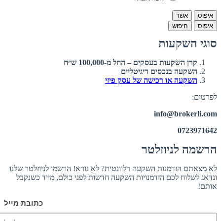
איפוס
אשר
איפוס
חיפוש
סוגי השקעות
קרן השקעות בעסקים – החל מ-100,000 ש״ח
השקעה בנכסים דיגיטליים
השקעה או רכישה של עסק פיזי
לפרטים:
info@brokerli.com
0723971642
הרשמה לניוזלטר
לא מצאתם הזדמנות השקעה רלוונטית? לא נורא! הרשמו לניוזלטר שלנו
ונדאג לשלוח לכם הזדמנויות השקעה חדשות לפני כולם, מייד כשנקבל
אותם!
כתובת מייל