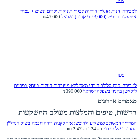
צפה
למכירה: חנות אונליין רווחית לבגדי תינוקות ילדים ונשים + עמוד
אינסטגרם פעיל (23,000 עוקבים)
ישראל
₪45,000
צפה
למכירה: דוכן סלולר ריווחי מאד ללא מעורבות בעלים בעסק בפריים
לוקיישן בקניון בשפלה
ישראל
₪390,000
מאמרים אחרונים
חדשות, טיפים והמלצות מעולם ההשקעות
המדריך המשולב למשקיע ולרוכש: איך לקנות דירה חכמה בשוק הנדל”ן
המורכב של היום?
ד - 24 יונ - 2:47 pm