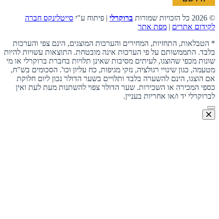
© 2026 כל הזכויות שמורות
ברוקרלי
| פיתוח ע"י
סייטלינקס חברה
לקידום אתרים
|
מפת אתר
* הטבלאות, התחזיות, המחירים והערכות המוצגים, הינם צפי והערכות
בלבד. התממשותם על פי הערכות אינה מובטחת. התוצאות עשויות להיות
שונות מכפי שהוצגו, לעיתים מסיבות שאינן תלויות בחברת ברוקרלי או מי
מטעמה, כגון שינויי רגולציה, נזקי מגיפות, כח עליון וכו'. הסכומים בש"ח,
אם הוצגו, הינם להשערה בלבד ותלויים בשער הדולר נכון ליום חלוקת
כספי המכירה או השכירות. שער הדולר צפוי להשתנות מעת לעת ואין
לברוקרלי יד ו/או אחריות בעניין.