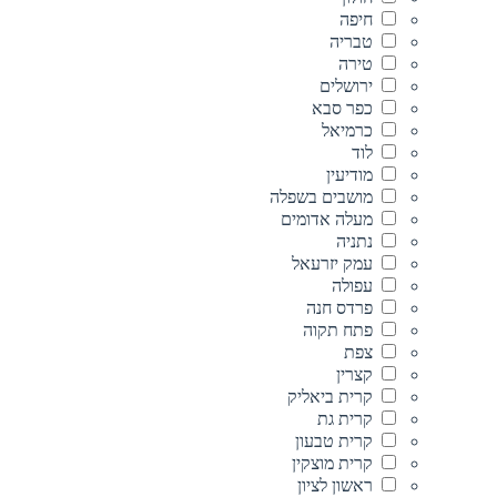
חיפה
טבריה
טירה
ירושלים
כפר סבא
כרמיאל
לוד
מודיעין
מושבים בשפלה
מעלה אדומים
נתניה
עמק יזרעאל
עפולה
פרדס חנה
פתח תקוה
צפת
קצרין
קרית ביאליק
קרית גת
קרית טבעון
קרית מוצקין
ראשון לציון