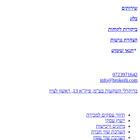
שירותים
בלוג
ביקורות לקוחות
הצהרת נגישות
*
תנאי שימוש
יצירת קשר
0723971642
info@brokerli.com
ברוקרלי השקעות בע”מ, פיק”א 13, ראשון לציון
השירותים שלנו
תיווך עסקים למכירה
ייעוץ עסקי
מיזוגים ורכישות
הערכת שווי חברה
הערכת שווי עסק