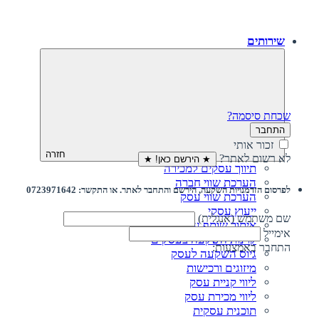
שירותים
שכחת סיסמה?
התחבר
זכור אותי
חזרה
לא רשום לאתר?
★ הירשם כאן! ★
תיווך עסקים למכירה
הערכת שווי חברה
לפרסום הזדמנויות השקעה, הירשם והתחבר לאתר. או התקשר: 0723971642
הערכת שווי עסק
ייעוץ עסקי
שם משתמש (אנגלית)
איתור שותף עסקי
אימייל
קרנות השקעה בעסקים
התחבר באמצעות:
גיוס השקעה לעסק‎‎
מיזוגים ורכישות
ליווי קניית עסק
ליווי מכירת עסק
תוכנית עסקית