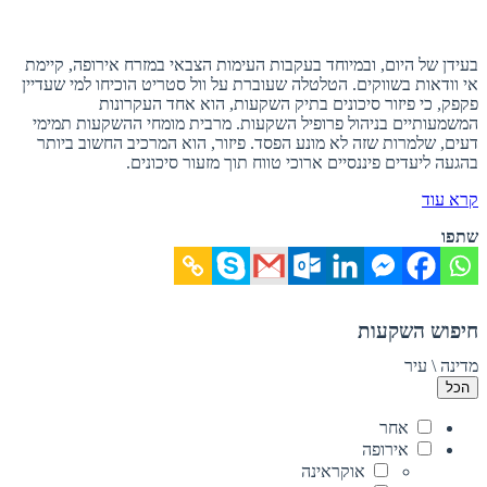
בעידן של היום, ובמיוחד בעקבות העימות הצבאי במזרח אירופה, קיימת
אי וודאות בשווקים. הטלטלה שעוברת על וול סטריט הוכיחו למי שעדיין
פקפק, כי פיזור סיכונים בתיק השקעות, הוא אחד העקרונות
המשמעותיים בניהול פרופיל השקעות. מרבית מומחי ההשקעות תמימי
דעים, שלמרות שזה לא מונע הפסד. פיזור, הוא המרכיב החשוב ביותר
בהגעה ליעדים פיננסיים ארוכי טווח תוך מזעור סיכונים.
קרא עוד
שתפו
חיפוש השקעות
מדינה \ עיר
הכל
אחר
אירופה
אוקראינה