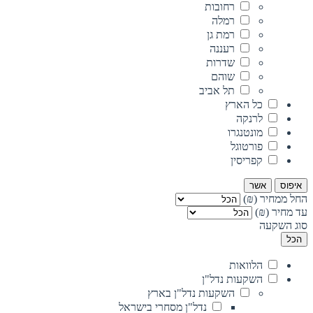
רחובות
רמלה
רמת גן
רעננה
שדרות
שוהם
תל אביב
כל הארץ
לרנקה
מונטנגרו
פורטוגל
קפריסין
איפוס
אשר
החל ממחיר (₪)
עד מחיר (₪)
סוג השקעה
הכל
הלוואות
השקעות נדל"ן
השקעות נדל"ן בארץ
נדל"ן מסחרי בישראל