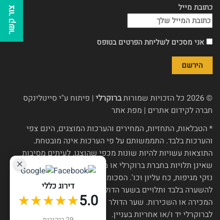
כתובת מייל
צור קשר
אני מסכים לשליחת הפרטים בטופס
© 2026 כל הזכויות שמורות
ברוקרלי
| פיתוח ע"י
סייטלינקס
חברה לקידום אתרים
|
מפת אתר
* הטבלאות, התחזיות, המחירים והערכות המוצגים, הינם צפי
והערכות בלבד. התממשותם על פי הערכות אינה מובטחת.
התוצאות עשויות להיות שונות מכפי שהוצגו, לעיתים מסיבות
שאינן תלויות בחברת ברוקרלי או מי מטעמה, כגון שינויי רגולציה,
נזקי מגיפות, כח עליון וכו'. הסכומים בש"ח, אם הוצגו, הינם
דירוג כללי
להשערה בלבד ותלויים בשער הדולר נכון ליום חלוקת כספי
★★★★★
5.0
המכירה או השכירות. שער הדולר צפוי להשתנות מעת לעת ואין
לברוקרלי יד ו/או אחריות בעניין.
29 ביקורות