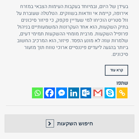
בעידן של היום, ובמיוחד בעקבות העימות הצבאי במזרח
אירופה, קיימת אי וודאות בשווקים. הטלטלה שעוברת על
וול סטריט הוכיחו למי שעדיין פקפק, כי פיזור סיכונים
בתיק השקעות, הוא אחד העקרונות המשמעותיים בניהול
פרופיל השקעות. מרבית מומחי ההשקעות תמימי דעים,
שלמרות שזה לא מונע הפסד. פיזור, הוא המרכיב החשוב
ביותר בהגעה ליעדים פיננסיים ארוכי טווח תוך מזעור
סיכונים.
טלפון
שכחת
התחבר
סיסמה?
קרא עוד
זכור אותי
שתפו
חזור לאתר
התחבר
פרסם באתר
לא רשום לאתר?
★ הירשם כאן! ★
חיפוש השקעות