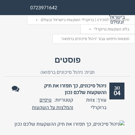
0723971642
תיווך עסקים למכירה | ברוקרלי השקעות בישראל ובעולם
בלוג השקעות ברוקרלי
תוצאות חיפוש עבור 'ניהול סיכונים ברפואה'
שם משתמש (אנגלית)
שם משתמש (אנגלית)
פוסטים
אימייל
סיסמה
תגית:
ניהול סיכונים ברפואה
ניהול סיכונים, כך תפזרו את תיק
נוב
התחבר באמצעות:
התחבר באמצעות:
04
ההשקעות שלכם נכון
אין
עורך: צוות
קטגוריות:
טיפים
תגובות
ברוקרלי
והמלצות על השקעות