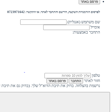
פרסם באתר
לפרסום הזדמנויות השקעה, הירשם והתחבר לאתר. או התקשר: 0723971642
שם משתמש (אנגלית)
אימייל
התחבר באמצעות:
טלפון
חזור לאתר
התחבר
פרסם באתר
נרשמת בהצלחה. בדוק את תיבת הדוא"ל שלך. (בדוק גם את תיבת ד