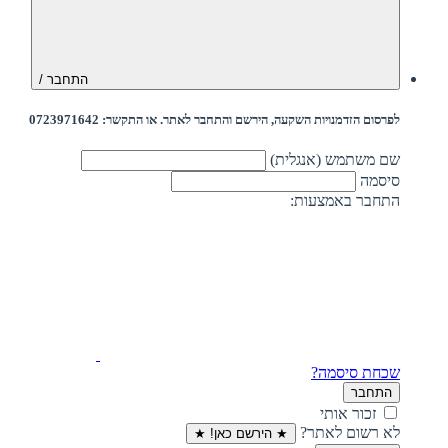
התחבר /
לפרסום הזדמנויות השקעה, הירשם והתחבר לאתר. או התקשר: 0723971642
שם משתמש (אנגלית)
סיסמה
התחבר באמצעות:
שכחת סיסמה?
התחבר
זכור אותי
לא רשום לאתר?
★ הירשם כאן! ★