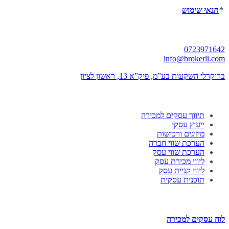
*
תנאי שימוש
יצירת קשר
0723971642
info@brokerli.com
ברוקרלי השקעות בע”מ, פיק”א 13, ראשון לציון
השירותים שלנו
תיווך עסקים למכירה
ייעוץ עסקי
מיזוגים ורכישות
הערכת שווי חברה
הערכת שווי עסק
ליווי מכירת עסק
ליווי קניית עסק
תוכנית עסקית
לוחות הזדמנויות השקעה
לוח עסקים למכירה