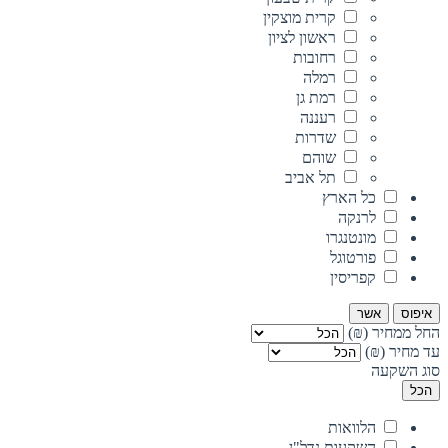
קרית מוצקין
ראשון לציון
רחובות
רמלה
רמת גן
רעננה
שדרות
שוהם
תל אביב
כל הארץ
לרנקה
מונטנגרו
פורטוגל
קפריסין
איפוס
אשר
החל ממחיר (₪)
עד מחיר (₪)
סוג השקעה
הכל
הלוואות
השקעות נדל"ן