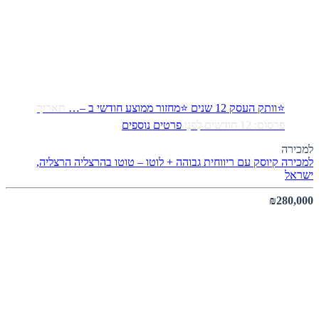
⭐וותק העסק 12 שנים ⭐מחזור ממוצע חודשי ב –…
תאריך
פרסום: 12 חודשים לִפנֵי
פרטים נוספים
למכירה
למכירה קיוסק עם ריווחית גבוהה + לוטו – טוטו בהרצליה
הרצליה,
ישראל
₪280,000