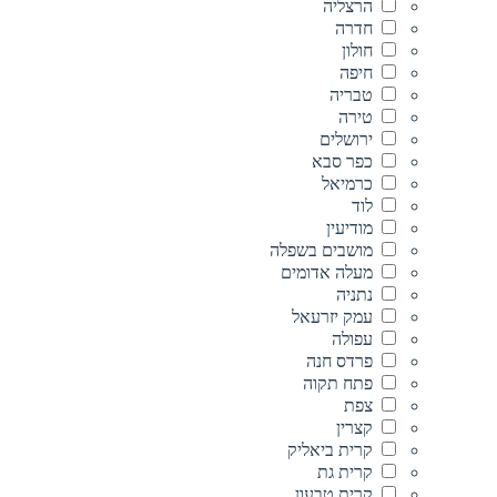
הרצליה
חדרה
חולון
חיפה
טבריה
טירה
ירושלים
כפר סבא
כרמיאל
לוד
מודיעין
מושבים בשפלה
מעלה אדומים
נתניה
עמק יזרעאל
עפולה
פרדס חנה
פתח תקוה
צפת
קצרין
קרית ביאליק
קרית גת
קרית טבעון