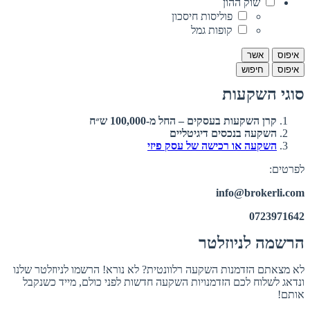
שוק ההון
פוליסות חיסכון
קופות גמל
איפוס
אשר
איפוס
חיפוש
סוגי השקעות
קרן השקעות בעסקים – החל מ-100,000 ש״ח
השקעה בנכסים דיגיטליים
השקעה או רכישה של עסק פיזי
לפרטים:
info@brokerli.com
0723971642
הרשמה לניוזלטר
לא מצאתם הזדמנות השקעה רלוונטית? לא נורא! הרשמו לניוזלטר שלנו
ונדאג לשלוח לכם הזדמנויות השקעה חדשות לפני כולם, מייד כשנקבל
אותם!