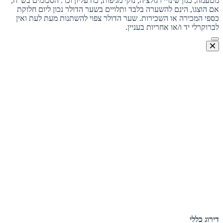
מטעמה, כגון שינויי רגולציה, נזקי מגיפות, כח עליון וכו'. הסכומים בש"ח,
אם הוצגו, הינם להשערה בלבד ותלויים בשער הדולר נכון ליום חלוקת
כספי המכירה או השכירות. שער הדולר צפוי להשתנות מעת לעת ואין
לברוקרלי יד ו/או אחריות בעניין.
דירוג כללי