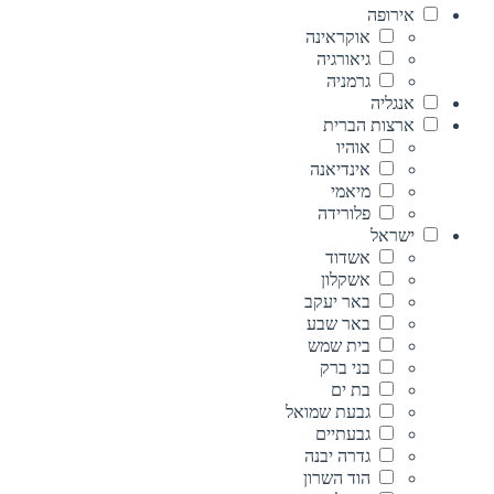
אירופה
אוקראינה
גיאורגיה
גרמניה
אנגליה
ארצות הברית
אוהיו
אינדיאנה
מיאמי
פלורידה
ישראל
אשדוד
אשקלון
באר יעקב
באר שבע
בית שמש
בני ברק
בת ים
גבעת שמואל
גבעתיים
גדרה יבנה
הוד השרון