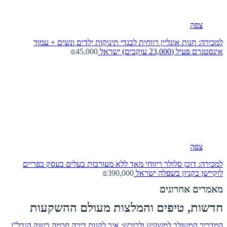
צפה
למכירה: חנות אונליין רווחית לבגדי תינוקות ילדים ונשים + עמוד
אינסטגרם פעיל (23,000 עוקבים)
ישראל
₪45,000
צפה
למכירה: דוכן סלולר ריווחי מאד ללא מעורבות בעלים בעסק בפריים
לוקיישן בקניון בשפלה
ישראל
₪390,000
מאמרים אחרונים
חדשות, טיפים והמלצות מעולם ההשקעות
המדריך המשולב למשקיע ולרוכש: איך לקנות דירה חכמה בשוק הנדל”ן