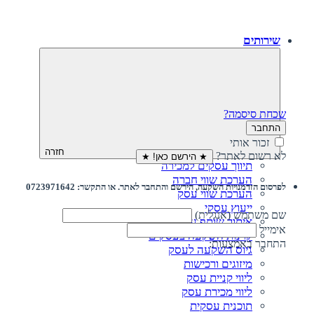
שירותים
שכחת סיסמה?
התחבר
זכור אותי
חזרה
לא רשום לאתר?
★ הירשם כאן! ★
תיווך עסקים למכירה
הערכת שווי חברה
לפרסום הזדמנויות השקעה, הירשם והתחבר לאתר. או התקשר: 0723971642
הערכת שווי עסק
ייעוץ עסקי
שם משתמש (אנגלית)
איתור שותף עסקי
אימייל
קרנות השקעה בעסקים
התחבר באמצעות:
גיוס השקעה לעסק‎‎
מיזוגים ורכישות
ליווי קניית עסק
ליווי מכירת עסק
תוכנית עסקית