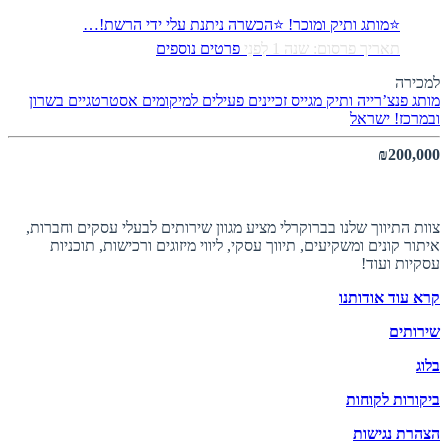
⭐מותג ותיק ומוכר! ⭐הכשרה ניתנת עלי ידי הרשת!…
תאריך פרסום: שנה 1 לִפנֵי
פרטים נוספים
למכירה
מותג פנצ’רייה ותיק מגייס זכיינים פעילים למיקומים אסטרטגיים בשרון
ובמרכז!
ישראל
₪200,000
אודות ברוקרלי
צוות התיווך שלנו בברוקרלי מציע מגוון שירותים לבעלי עסקים וחברות,
איתור קונים ומשקיעים, תיווך עסקי, ליווי מיזוגים ורכישות, תוכניות
עסקיות ועוד!
קרא עוד אודותנו
שירותים
בלוג
ביקורות לקוחות
הצהרת נגישות