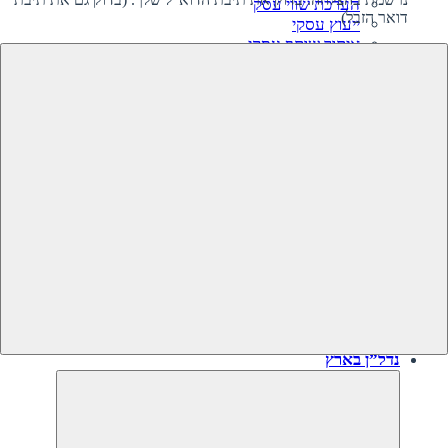
הערכת שווי עסק
דואר הזבל)
ייעוץ עסקי
איתור שותף עסקי
קרנות השקעה בעסקים
גיוס השקעה לעסק‎‎
מיזוגים ורכישות
ליווי קניית עסק
ליווי מכירת עסק
תוכנית עסקית
עסקים למכירה
עסקים שנמכרו
נדל”ן בארץ