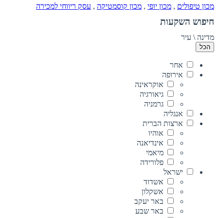
מכון טיפולים
,
מכון יופי
,
מכון קוסמטיקה
,
עסק ריווחי למכירה
חיפוש השקעות
מדינה \ עיר
הכל
אחר
אירופה
אוקראינה
גיאורגיה
גרמניה
אנגליה
ארצות הברית
אוהיו
אינדיאנה
מיאמי
פלורידה
ישראל
אשדוד
אשקלון
באר יעקב
באר שבע