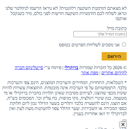
לא מצאתם הזדמנות השקעה רלוונטית? לא נורא! הרשמו לניוזלטר שלנו
ונדאג לשלוח לכם הזדמנויות השקעה חדשות לפני כולם, מיד כשנקבל
אותם!
כתובת מייל
אני מסכים לשליחת הפרטים בטופס
© 2026 כל הזכויות שמורות
ברוקרלי
| פיתוח ע"י
סייטלינקס חברה
לקידום אתרים
|
מפת אתר
* הטבלאות, התחזיות, המחירים והערכות המוצגים, הינם צפי והערכות
בלבד. התממשותם על פי הערכות אינה מובטחת. התוצאות עשויות להיות
שונות מכפי שהוצגו, לעיתים מסיבות שאינן תלויות בחברת ברוקרלי או מי
מטעמה, כגון שינויי רגולציה, נזקי מגיפות, כח עליון וכו'. הסכומים בש"ח,
אם הוצגו, הינם להשערה בלבד ותלויים בשער הדולר נכון ליום חלוקת
כספי המכירה או השכירות. שער הדולר צפוי להשתנות מעת לעת ואין
לברוקרלי יד ו/או אחריות בעניין.