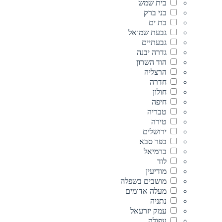
בית שמש
בני ברק
בת ים
גבעת שמואל
גבעתיים
גדרה יבנה
הוד השרון
הרצליה
חדרה
חולון
חיפה
טבריה
טירה
ירושלים
כפר סבא
כרמיאל
לוד
מודיעין
מושבים בשפלה
מעלה אדומים
נתניה
עמק יזרעאל
עפולה