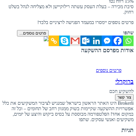
15% רווח נטו
סיבת מכירה – בעלת העסק עשתה רילוקיישן ולא מצליחה לנהל בשלט
רחוק.
פרטים נוספים יימסרו במעמד הפגישה לרציניים בלבד!
שתפו
פרטים נוספים...
אודות מפרסם ההשקעה
פרטים נוספים
ברוקרלי
להשקיע חכם
צור קשר
Brokerli הינו האתר הראשון בישראל שמנגיש לציבור המשקיעים את כלל
אפשרויות ההשקעה שקיימות בשוק ממגוון רחב של תחומים – וכל זה
במקום אחד! הפלטפורמה מבוססת על בסיס ביקוש והיצע של יזמים,
משקיעים ואנשי עסקים. שתפו
תגיות