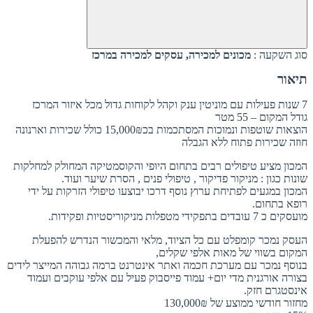
סוג השקעה :
מכונים למכירה, עסקים למכירה במרכז
תיאור
7 שנות פעילות עם מוניטין ענק וקהל לקוחות גדול מכל איזור המרכז
גודל המקום – 55 מטר
הוצאות שוטפות ונמוכות המסתכמות בכ15,000₪ כולל שכירות וארנונה
חוזה שכירות פתוח ללא הגבלה
המכון מציע טיפולים רבים בתחום היופי והקוסמטיקה המחולק למחלקות
שונות כגון : מניקור פדיקור , טיפולי פנים , הסרת שיער ועוד.
המכון במגעים לפתיחת ערוץ נוסף דרכו יבוצעו טיפולי הזרקות על ידי
רופא בתחום.
מועסקים כ 7 עובדים בתפקידי מטפלות מניקוריסטיות ופקידות.
העסק נמכר קומפלט עם כל הציוד, מלאי והמכשור הנדרש להפעלת
המקום בשווי של מאות אלפי שקלים,
בנוסף נמכר עם מערכת חכמה ואתר אינטרנט ברמה גבוהה המייצר לידים
בצורה אורגנית מדי יום+ עמוד פייסבוק פעיל עם אלפי עוקבים ועמוד
אינסטגרם חזק.
מחזור חודשי ממוצע של 130,000₪