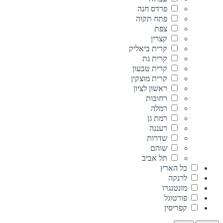
פרדס חנה
פתח תקוה
צפת
קצרין
קרית ביאליק
קרית גת
קרית טבעון
קרית מוצקין
ראשון לציון
רחובות
רמלה
רמת גן
רעננה
שדרות
שוהם
תל אביב
כל הארץ
לרנקה
מונטנגרו
פורטוגל
קפריסין