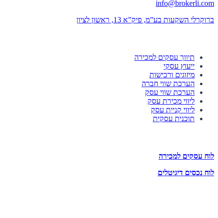
info@brokerli.com
ברוקרלי השקעות בע”מ, פיק”א 13, ראשון לציון
השירותים שלנו
תיווך עסקים למכירה
ייעוץ עסקי
מיזוגים ורכישות
הערכת שווי חברה
הערכת שווי עסק
ליווי מכירת עסק
ליווי קניית עסק
תוכנית עסקית
לוחות הזדמנויות השקעה
לוח עסקים למכירה
לוח נכסים דיגיטלים
תעקבו אחרינו
הצטרפו לניוזלטר