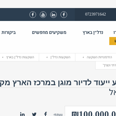
0723971642
ו
נדל”ן בארץ
משקיעים מחפשים
ביקורות
שם משתמש 
הזדמנויות השקעה
השקעות נדל"ן
השקעות נדל"ן בארץ
התחבר באמצע
תי ונצרך'
ייעוד לדיור מוגן במרכז הארץ מקו
ל
₪100,000,
שתף: