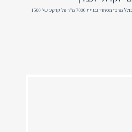
קרקע עם ייעוד לדיור מוגן במרכז הארץ באזור דתי עם אפשריות בניה גדולות זה כולל מרכז מסחרי ובניית 7000 מ”ר על קרקע של 1500