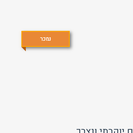
נמכר
התחבר
פרסם באתר
שכחת
התחבר
סיסמה?
זכור אותי
לא רשום לאתר?
★ הירשם כאן! ★
 יוקרתי ונצרך