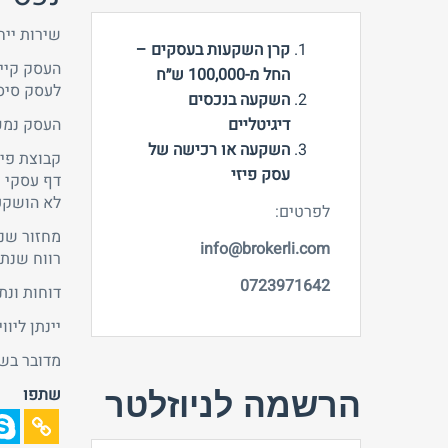
שירות ייח
קרן השקעות בעסקים –
העסק קיים 10 שנים עם מוניטין ענק וקהל לקו
החל מ-100,000 ש״ח
לעסק סיסט
השקעה בנכסים
דיגיטליים
העסק נמכר
השקעה או רכישה של
קבוצת פייסבוק עם 12,000₪ חברים שדרכו מגיעים
עסק פיזי
דף עסקי עם מעל 
לא הושקעו
לפרטים:
מחזור שנתי 2021- 0₪
info@brokerli.com
רווח שנתי – 00₪
0723971642
דוחות ונתו
יינתן ליו
מדובר בשו
שתפו
הרשמה לניוזלטר