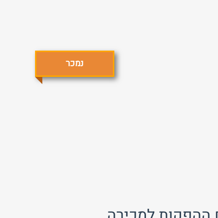
נמכר
התחבר
פרסם באתר
שכחת
התחבר
סיסמה?
זכור אותי
לא רשום לאתר?
★ הירשם כאן! ★
ם ההפקות למכירה