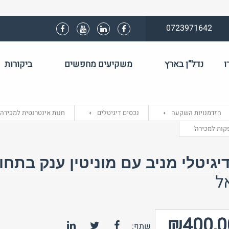
0723971642
ו
נדל”ן בארץ
משקיעים מחפשים
ביקורות
שם משתמש 
הזדמנויות השקעה
נכסים דיגיטלים
חנות אינטרנטית למכירה
התחבר באמצע
קות למכירה'
יגיטלי מניב עם מוניטין ענק בתח
ל
₪400,0
שתף: