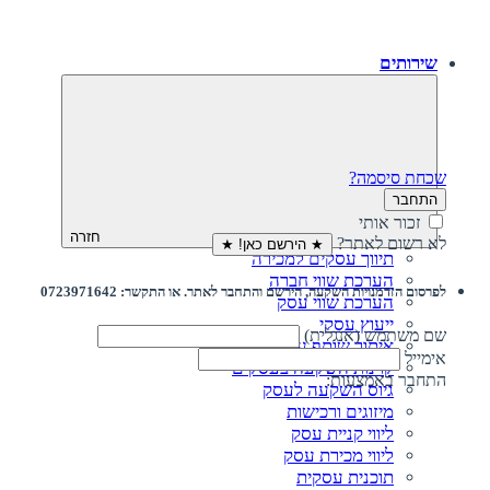
שירותים
שכחת סיסמה?
התחבר
זכור אותי
חזרה
לא רשום לאתר?
★ הירשם כאן! ★
תיווך עסקים למכירה
הערכת שווי חברה
לפרסום הזדמנויות השקעה, הירשם והתחבר לאתר. או התקשר: 0723971642
הערכת שווי עסק
ייעוץ עסקי
שם משתמש (אנגלית)
איתור שותף עסקי
אימייל
קרנות השקעה בעסקים
התחבר באמצעות:
גיוס השקעה לעסק‎‎
מיזוגים ורכישות
ליווי קניית עסק
ליווי מכירת עסק
תוכנית עסקית