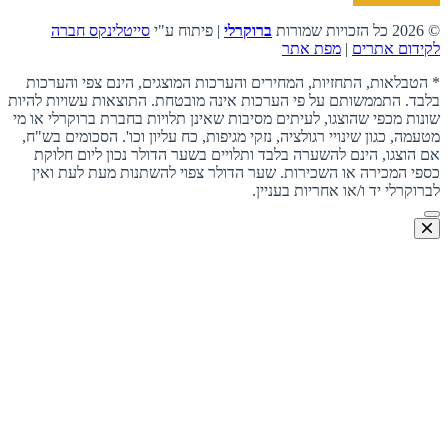
© 2026 כל הזכויות שמורות
ברוקרלי
| פיתוח ע"י
סייטלינקס חברה
לקידום אתרים
|
מפת אתר
* הטבלאות, התחזיות, המחירים והערכות המוצגים, הינם צפי והערכות
בלבד. התממשותם על פי הערכות אינה מובטחת. התוצאות עשויות להיות
שונות מכפי שהוצגו, לעיתים מסיבות שאינן תלויות בחברת ברוקרלי או מי
מטעמה, כגון שינויי רגולציה, נזקי מגיפות, כח עליון וכו'. הסכומים בש"ח,
אם הוצגו, הינם להשערה בלבד ותלויים בשער הדולר נכון ליום חלוקת
כספי המכירה או השכירות. שער הדולר צפוי להשתנות מעת לעת ואין
לברוקרלי יד ו/או אחריות בעניין.