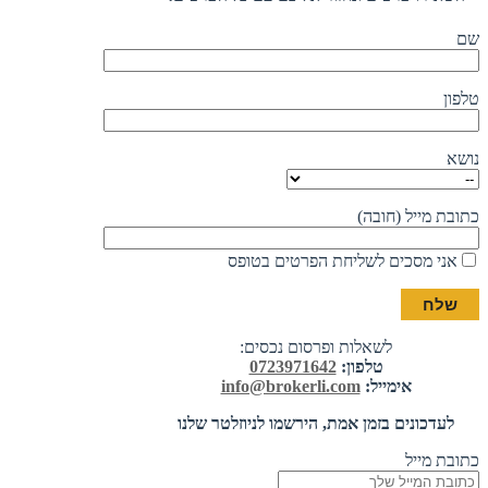
שם
טלפון
נושא
כתובת מייל (חובה)
אני מסכים לשליחת הפרטים בטופס
לשאלות ופרסום נכסים:
טלפון:
0723971642
אימייל:
info@brokerli.com
לעדכונים בזמן אמת, הירשמו לניוזלטר שלנו
כתובת מייל