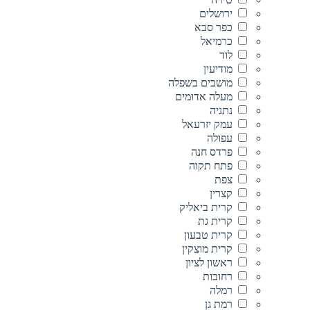
ירושלים
כפר סבא
כרמיאל
לוד
מודיעין
מושבים בשפלה
מעלה אדומים
נתניה
עמק יזרעאל
עפולה
פרדס חנה
פתח תקוה
צפת
קצרין
קרית ביאליק
קרית גת
קרית טבעון
קרית מוצקין
ראשון לציון
רחובות
רמלה
רמת גן