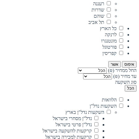
רעננה
שדרות
שוהם
תל אביב
כל הארץ
לרנקה
מונטנגרו
פורטוגל
קפריסין
איפוס
אשר
החל ממחיר (₪)
עד מחיר (₪)
סוג השקעה
הכל
הלוואות
השקעות נדל"ן
השקעות נדל"ן בארץ
נדל"ן מסחרי בישראל
נדל"ן פרטי בישראל
קרקעות להשקעה בישראל
קרקעות למכירה בישראל