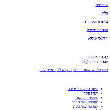
שירותים
בלוג
ביקורות לקוחות
הצהרת נגישות
*
תנאי שימוש
יצירת קשר
0723971642
info@brokerli.com
ברוקרלי השקעות בע”מ, פיק”א 13, ראשון לציון
השירותים שלנו
תיווך עסקים למכירה
ייעוץ עסקי
מיזוגים ורכישות
הערכת שווי חברה
הערכת שווי עסק