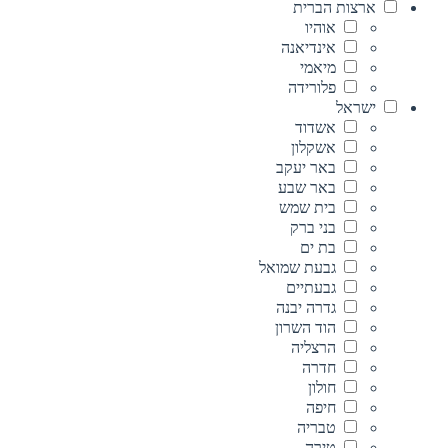
ארצות הברית
אוהיו
אינדיאנה
מיאמי
פלורידה
ישראל
אשדוד
אשקלון
באר יעקב
באר שבע
בית שמש
בני ברק
בת ים
גבעת שמואל
גבעתיים
גדרה יבנה
הוד השרון
הרצליה
חדרה
חולון
חיפה
טבריה
טירה