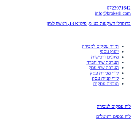
0723971642
info@brokerli.com
ברוקרלי השקעות בע”מ, פיק”א 13, ראשון לציון
השירותים שלנו
תיווך עסקים למכירה
ייעוץ עסקי
מיזוגים ורכישות
הערכת שווי חברה
הערכת שווי עסק
ליווי מכירת עסק
ליווי קניית עסק
תוכנית עסקית
לוחות הזדמנויות השקעה
לוח עסקים למכירה
לוח נכסים דיגיטלים
תעקבו אחרינו