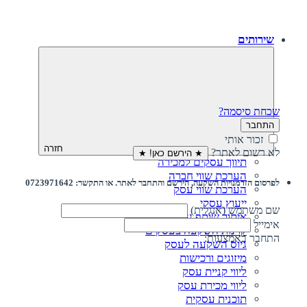
שירותים
שכחת סיסמה?
התחבר
זכור אותי
חזרה
לא רשום לאתר?
★ הירשם כאן! ★
תיווך עסקים למכירה
הערכת שווי חברה
לפרסום הזדמנויות השקעה, הירשם והתחבר לאתר. או התקשר: 0723971642
הערכת שווי עסק
ייעוץ עסקי
שם משתמש (אנגלית)
איתור שותף עסקי
אימייל
קרנות השקעה בעסקים
התחבר באמצעות:
גיוס השקעה לעסק‎‎
מיזוגים ורכישות
ליווי קניית עסק
ליווי מכירת עסק
תוכנית עסקית