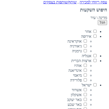
עסק ריווחי למכירה
,
שותף/שותפות בעסקים
חיפוש השקעות
מדינה \ עיר
הכל
אחר
אירופה
אוקראינה
גיאורגיה
גרמניה
אנגליה
ארצות הברית
אוהיו
אינדיאנה
מיאמי
פלורידה
ישראל
אשדוד
אשקלון
באר יעקב
באר שבע