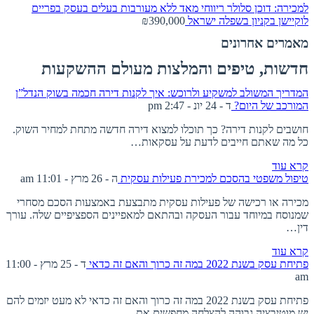
למכירה: דוכן סלולר ריווחי מאד ללא מעורבות בעלים בעסק בפריים
לוקיישן בקניון בשפלה
ישראל
₪390,000
מאמרים אחרונים
חדשות, טיפים והמלצות מעולם ההשקעות
המדריך המשולב למשקיע ולרוכש: איך לקנות דירה חכמה בשוק הנדל”ן
המורכב של היום?
ד - 24 יונ - 2:47 pm
חושבים לקנות דירה? כך תוכלו למצוא דירה חדשה מתחת למחיר השוק.
כל מה שאתם חייבים לדעת על עסקאות…
קרא עוד
טיפול משפטי בהסכם למכירת פעילות עסקית
ה - 26 מרץ - 11:01 am
מכירה או רכישה של פעילות עסקית מתבצעת באמצעות הסכם מסחרי
שמנוסח במיוחד עבור העסקה ובהתאם למאפיינים הספציפיים שלה. עורך
דין…
קרא עוד
פתיחת עסק בשנת 2022 במה זה כרוך והאם זה כדאי
ד - 25 מרץ - 11:00
am
פתיחת עסק בשנת 2022 במה זה כרוך והאם זה כדאי לא מעט יזמים להם
יש מוטיבציה גבוהה להצלחה מחפשים את…