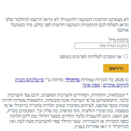
הצטרפו לניוזלטר
לא מצאתם הזדמנות השקעה רלוונטית? לא נורא! הרשמו לניוזלטר שלנו
ונדאג לשלוח לכם הזדמנויות השקעה חדשות לפני כולם, מיד כשנקבל
אותם!
כתובת מייל
אני מסכים לשליחת הפרטים בטופס
© 2026 כל הזכויות שמורות
ברוקרלי
| פיתוח ע"י
סייטלינקס חברה
לקידום אתרים
|
מפת אתר
* הטבלאות, התחזיות, המחירים והערכות המוצגים, הינם צפי והערכות
בלבד. התממשותם על פי הערכות אינה מובטחת. התוצאות עשויות להיות
שונות מכפי שהוצגו, לעיתים מסיבות שאינן תלויות בחברת ברוקרלי או מי
מטעמה, כגון שינויי רגולציה, נזקי מגיפות, כח עליון וכו'. הסכומים בש"ח,
אם הוצגו, הינם להשערה בלבד ותלויים בשער הדולר נכון ליום חלוקת
כספי המכירה או השכירות. שער הדולר צפוי להשתנות מעת לעת ואין
לברוקרלי יד ו/או אחריות בעניין.