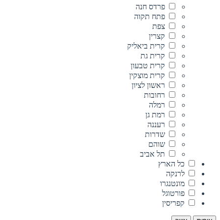
פרדס חנה
פתח תקוה
צפת
קצרין
קרית ביאליק
קרית גת
קרית טבעון
קרית מוצקין
ראשון לציון
רחובות
רמלה
רמת גן
רעננה
שדרות
שוהם
תל אביב
כל הארץ
לרנקה
מונטנגרו
פורטוגל
קפריסין