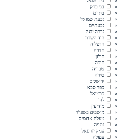
בית שמש
בני ברק
בת ים
גבעת שמואל
גבעתיים
גדרה יבנה
הוד השרון
הרצליה
חדרה
חולון
חיפה
טבריה
טירה
ירושלים
כפר סבא
כרמיאל
לוד
מודיעין
מושבים בשפלה
מעלה אדומים
נתניה
עמק יזרעאל
עפולה