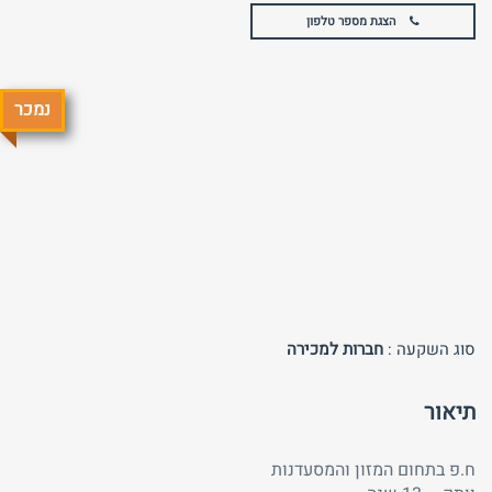
הצגת מספר טלפון
נמכר
טלפון
שכחת
התחבר
סיסמה?
זכור אותי
חזור לאתר
התחבר
פרסם באתר
לא רשום לאתר?
★ הירשם כאן! ★
סוג השקעה :
חברות למכירה
תיאור
ח.פ בתחום המזון והמסעדנות