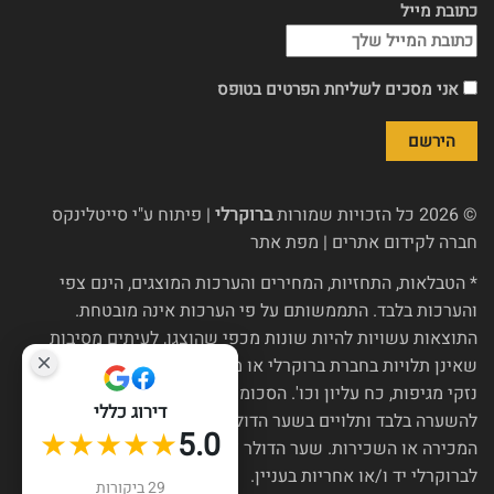
כתובת מייל
אני מסכים לשליחת הפרטים בטופס
© 2026 כל הזכויות שמורות
ברוקרלי
| פיתוח ע"י
סייטלינקס
חברה לקידום אתרים
|
מפת אתר
* הטבלאות, התחזיות, המחירים והערכות המוצגים, הינם צפי
והערכות בלבד. התממשותם על פי הערכות אינה מובטחת.
התוצאות עשויות להיות שונות מכפי שהוצגו, לעיתים מסיבות
שאינן תלויות בחברת ברוקרלי או מי מטעמה, כגון שינויי רגולציה,
נזקי מגיפות, כח עליון וכו'. הסכומים בש"ח, אם הוצגו, הינם
דירוג כללי
להשערה בלבד ותלויים בשער הדולר נכון ליום חלוקת כספי
★★★★★
5.0
המכירה או השכירות. שער הדולר צפוי להשתנות מעת לעת ואין
לברוקרלי יד ו/או אחריות בעניין.
29 ביקורות