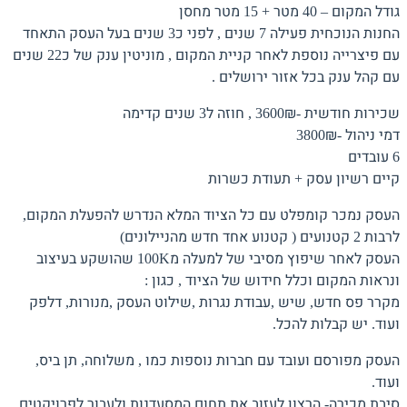
גודל המקום – 40 מטר + 15 מטר מחסן
החנות הנוכחית פעילה 7 שנים , לפני כ3 שנים בעל העסק התאחד
עם פיצרייה נוספת לאחר קניית המקום , מוניטין ענק של כ22 שנים
עם קהל ענק בכל אזור ירושלים .
שכירות חודשית -3600₪ , חוזה ל3 שנים קדימה
דמי ניהול -3800₪
6 עובדים
קיים רשיון עסק + תעודת כשרות
העסק נמכר קומפלט עם כל הציוד המלא הנדרש להפעלת המקום,
לרבות 2 קטנועים ( קטנוע אחד חדש מהניילונים)
העסק לאחר שיפוץ מסיבי של למעלה מ100K שהושקע בעיצוב
ונראות המקום וכלל חידוש של הציוד , כגון :
מקרר פס חדש, שיש ,עבודת נגרות ,שילוט העסק ,מנורות, דלפק
ועוד. יש קבלות להכל.
העסק מפורסם ועובד עם חברות נוספות כמו , משלוחה, תן ביס,
ועוד.
סיבת מכירה- הרצון לעזוב את תחום המסעדנות ולעבור לפרויקטים