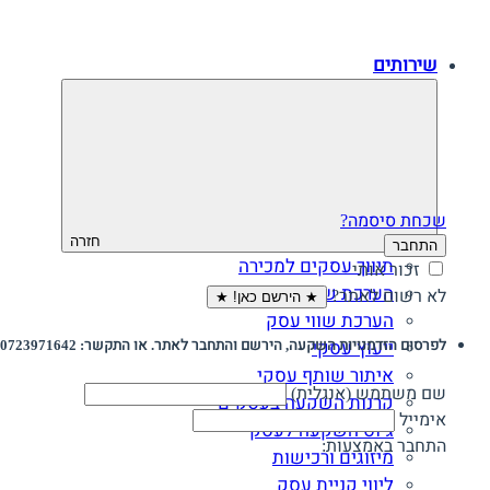
שירותים
שכחת סיסמה?
חזרה
התחבר
תיווך עסקים למכירה
זכור אותי
הערכת שווי חברה
לא רשום לאתר?
★ הירשם כאן! ★
הערכת שווי עסק
לפרסום הזדמנויות השקעה, הירשם והתחבר לאתר. או התקשר: 0723971642
ייעוץ עסקי
איתור שותף עסקי
שם משתמש (אנגלית)
קרנות השקעה בעסקים
אימייל
גיוס השקעה לעסק‎‎
התחבר באמצעות:
מיזוגים ורכישות
ליווי קניית עסק