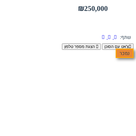
₪250,000
שתף:
צ'אט עם הסוכן
הצגת מספר טלפון
נמכר