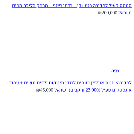
קיוסק פעיל למכירה בגוש דן – בדמי פינוי – מרחק הליכה מהים
ישראל
₪200,000
צפה
למכירה: חנות אונליין רווחית לבגדי תינוקות ילדים ונשים + עמוד
אינסטגרם פעיל (23,000 עוקבים)
ישראל
₪45,000