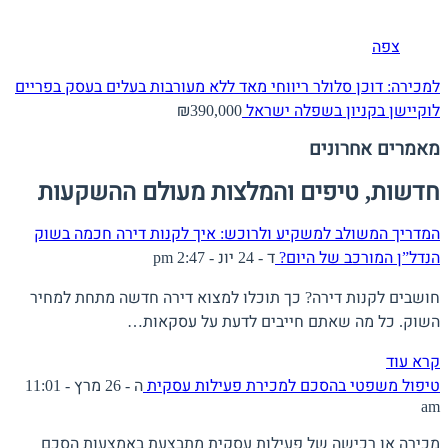
צפה
למכירה: דוכן סלולר ריווחי מאד ללא מעורבות בעלים בעסק בפריים
לוקיישן בקניון בשפלה
ישראל
₪390,000
מאמרים אחרונים
חדשות, טיפים והמלצות מעולם ההשקעות
המדריך המשולב למשקיע ולרוכש: איך לקנות דירה חכמה בשוק
הנדל”ן המורכב של היום?
ד - 24 יונ - 2:47 pm
חושבים לקנות דירה? כך תוכלו למצוא דירה חדשה מתחת למחיר
השוק. כל מה שאתם חייבים לדעת על עסקאות…
קרא עוד
טיפול משפטי בהסכם למכירת פעילות עסקית
ה - 26 מרץ - 11:01
am
מכירה או רכישה של פעילות עסקית מתבצעת באמצעות הסכם