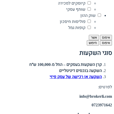
קיוסקים למכירה
שותף עסקי
שוק ההון
פוליסות חיסכון
קופות גמל
איפוס
אשר
איפוס
חיפוש
סוגי השקעות
קרן השקעות בעסקים – החל מ-100,000 ש״ח
השקעה בנכסים דיגיטליים
השקעה או רכישה של עסק פיזי
לפרטים:
info@brokerli.com
0723971642