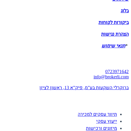
בלוג
ביקורות לקוחות
הצהרת נגישות
*
תנאי שימוש
יצירת קשר
0723971642
info@brokerli.com
ברוקרלי השקעות בע”מ, פיק”א 13, ראשון לציון
השירותים שלנו
תיווך עסקים למכירה
ייעוץ עסקי
מיזוגים ורכישות