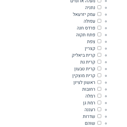
מעלה אדומים
נתניה
עמק יזרעאל
עפולה
פרדס חנה
פתח תקוה
צפת
קצרין
קרית ביאליק
קרית גת
קרית טבעון
קרית מוצקין
ראשון לציון
רחובות
רמלה
רמת גן
רעננה
שדרות
שוהם