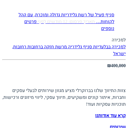
סניף פעיל של רשת גלידריות גדולה ומוכרת, עם קהל
לקוחות…
תאריך פרסום: 12 חודשים לִפנֵי
פרטים
נוספים
למכירה
למכירה בבלעדיות סניף גלידריה מרשת חזקה ברחובות
רחובות,
ישראל
₪400,000
אודות ברוקרלי
צוות התיווך שלנו בברוקרלי מציע מגוון שירותים לבעלי עסקים
וחברות, איתור קונים ומשקיעים, תיווך עסקי, ליווי מיזוגים ורכישות,
תוכניות עסקיות ועוד!
קרא עוד אודותנו
שירותים