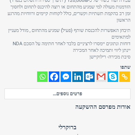
עבודה ועוד בשווי של כ-120,000₪ ( תיערך ספירה ותשלום בנפרד)
הזדמנות מעולה למי שמגיע מהתחום או רוצה להיכנס לתחום ולחסוך
זמן רב בהקמת תשתיות וקשרים, כולל לקוחות קיימים ורווחיות מהרגע
הראשון
תיבחן האפשרות להכנסת שותף (פעיל) שמגיע מהתחום , מודל מעניין
למתאימים
דוחות ונתונים יימסרו לרציניים בלבד לאחר חתימה על הסכם NDA
יינתן ליווי ותמיכה לאחר המכירה
סיבת מכירה- רילוקיישן
שתפו
פרטים נוספים...
אודות מפרסם ההשקעה
ברוקרלי