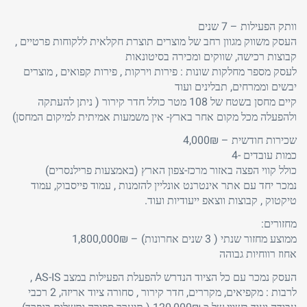
וותק הפעילות – 7 שנים
העסק משווק מגוון רחב של מוצרים תוצרת חקלאית ללקוחות פרטיים ,
קבוצות רכישה, שווקים ומכירה בסיטונאות
לעסק מספר מחלקות שונות : פירות וירקות , פירות קפואים , מוצרים
יבשים וממרחים, תבלינים ועוד
קיים מחסן בשטח של 108 מטר כולל חדר קירור ( ניתן להעתקה
ולהפעלה מכל מקום אחר בארץ- אין משמעות אמיתית למיקום המחסן)
שכירות חודשית – 4,000₪
כמות עובדים -4
כולל קווי הפצה באזור מרכז-צפון הארץ (באמצעות פרילנסרים)
נמכר יחד עם אתר אינטרנט אונליין להזמנות , עמוד פייסבוק, עמוד
טיקטוק , קבוצות ווצאפ ייעודיות ועוד.
מחזורים:
ממוצע מחזור שנתי ( 3 שנים אחרונות) – 1,800,000₪
אחוז רווחיות גבוהה
העסק נמכר עם כל הציוד הנדרש להפעלת הפעילות במצב AS-IS ,
לרבות : מקפיאים, מקררים, חדר קירור , סחורה ציוד אריזה, 2 רכבי