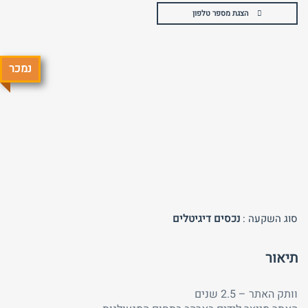
הצגת מספר טלפון
נמכר
טלפון
שכחת
התחבר
סיסמה?
זכור אותי
חזור לאתר
התחבר
פרסם באתר
לא רשום לאתר?
★ הירשם כאן! ★
סוג השקעה :
נכסים דיגיטלים
תיאור
וותק האתר – 2.5 שנים