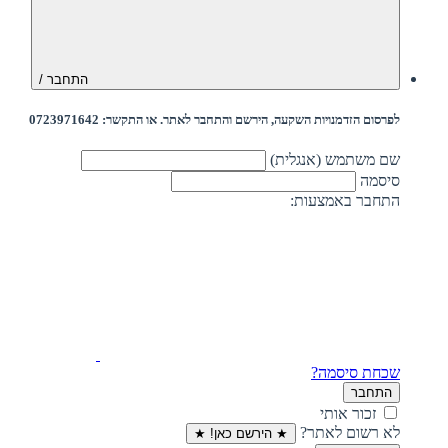
התחבר /
לפרסום הזדמנויות השקעה, הירשם והתחבר לאתר. או התקשר: 0723971642
שם משתמש (אנגלית)
סיסמה
התחבר באמצעות:
שכחת סיסמה?
התחבר
זכור אותי
לא רשום לאתר?
★ הירשם כאן! ★