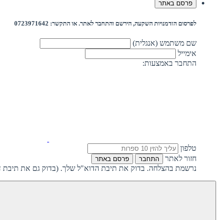
פרסם באתר
לפרסום הזדמנויות השקעה, הירשם והתחבר לאתר. או התקשר: 0723971642
שם משתמש (אנגלית)
אימייל
התחבר באמצעות:
טלפון
חזור לאתר
התחבר
פרסם באתר
נרשמת בהצלחה. בדוק את תיבת הדוא"ל שלך. (בדוק גם את תיבת ד