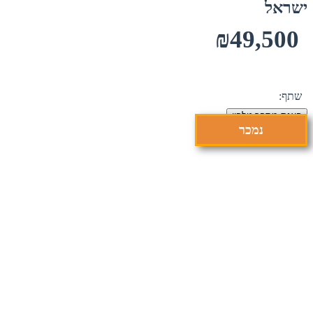
ישראל
₪49,500
שתף:
הצגת מספר טלפון
נמכר