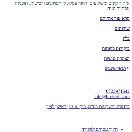
איתור קונים ומשקיעים, תיווך עסקי, ליווי מיזוגים ורכישות, תוכניות
עסקיות ועוד!
קרא עוד אודותנו
שירותים
בלוג
ביקורות לקוחות
הצהרת נגישות
*
תנאי שימוש
יצירת קשר
0723971642
info@brokerli.com
ברוקרלי השקעות בע”מ, פיק”א 13, ראשון לציון
השירותים שלנו
תיווך עסקים למכירה