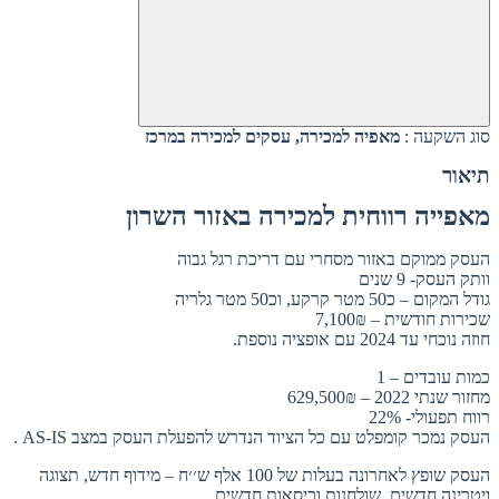
סוג השקעה :
מאפיה למכירה, עסקים למכירה במרכז
תיאור
מאפייה רווחית למכירה באזור השרון
העסק ממוקם באזור מסחרי עם דריכת רגל גבוה
וותק העסק- 9 שנים
גודל המקום – כ50 מטר קרקע, וכ50 מטר גלריה
שכירות חודשית – 7,100₪
חוזה נוכחי עד 2024 עם אופציה נוספת.
כמות עובדים – 1
מחזור שנתי 2022 – 629,500₪
רווח תפעולי- 22%
העסק נמכר קומפלט עם כל הציוד הנדרש להפעלת העסק במצב AS-IS .
העסק שופץ לאחרונה בעלות של 100 אלף ש׳׳ח – מידוף חדש, תצוגה
ויטרינה חדשים, שולחנות וכיסאות חדשים