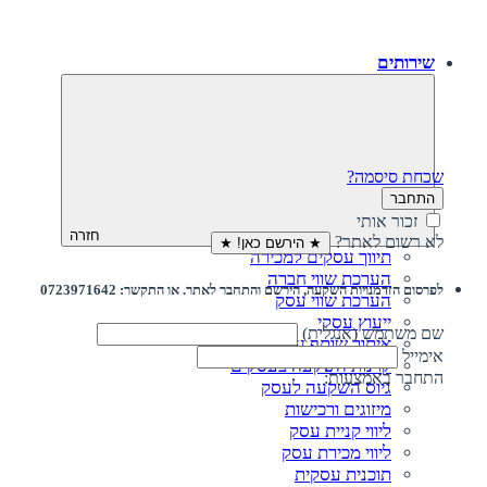
שירותים
שכחת סיסמה?
התחבר
זכור אותי
חזרה
לא רשום לאתר?
★ הירשם כאן! ★
תיווך עסקים למכירה
הערכת שווי חברה
לפרסום הזדמנויות השקעה, הירשם והתחבר לאתר. או התקשר: 0723971642
הערכת שווי עסק
ייעוץ עסקי
שם משתמש (אנגלית)
איתור שותף עסקי
אימייל
קרנות השקעה בעסקים
התחבר באמצעות:
גיוס השקעה לעסק‎‎
מיזוגים ורכישות
ליווי קניית עסק
ליווי מכירת עסק
תוכנית עסקית