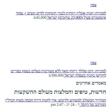
צפה
למכירה: חנות אונליין רווחית לבגדי תינוקות ילדים ונשים + עמוד
אינסטגרם פעיל (23,000 עוקבים)
ישראל
₪45,000
צפה
למכירה: דוכן סלולר ריווחי מאד ללא מעורבות בעלים בעסק בפריים
לוקיישן בקניון בשפלה
ישראל
₪390,000
מאמרים אחרונים
חדשות, טיפים והמלצות מעולם ההשקעות
המדריך המשולב למשקיע ולרוכש: איך לקנות דירה חכמה בשוק הנדל”ן
המורכב של היום?
ד - 24 יונ - 2:47 pm