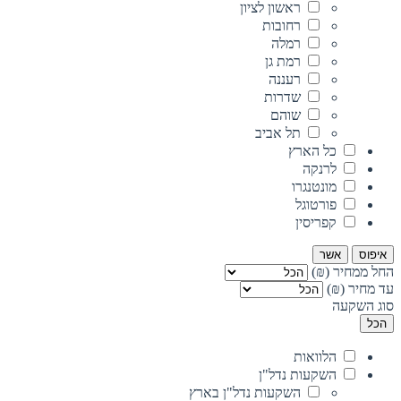
ראשון לציון
רחובות
רמלה
רמת גן
רעננה
שדרות
שוהם
תל אביב
כל הארץ
לרנקה
מונטנגרו
פורטוגל
קפריסין
איפוס
אשר
החל ממחיר (₪)
עד מחיר (₪)
סוג השקעה
הכל
הלוואות
השקעות נדל"ן
השקעות נדל"ן בארץ