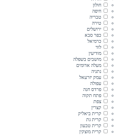
חולון
חיפה
טבריה
טירה
ירושלים
כפר סבא
כרמיאל
לוד
מודיעין
מושבים בשפלה
מעלה אדומים
נתניה
עמק יזרעאל
עפולה
פרדס חנה
פתח תקוה
צפת
קצרין
קרית ביאליק
קרית גת
קרית טבעון
קרית מוצקין