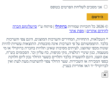
אני מסכים לשליחת הפרטים בטופס
© 2026 כל הזכויות שמורות
ברוקרלי
| פיתוח ע"י
סייטלינקס חברה
לקידום אתרים
|
מפת אתר
* הטבלאות, התחזיות, המחירים והערכות המוצגים, הינם צפי והערכות
בלבד. התממשותם על פי הערכות אינה מובטחת. התוצאות עשויות להיות
שונות מכפי שהוצגו, לעיתים מסיבות שאינן תלויות בחברת ברוקרלי או מי
מטעמה, כגון שינויי רגולציה, נזקי מגיפות, כח עליון וכו'. הסכומים בש"ח,
אם הוצגו, הינם להשערה בלבד ותלויים בשער הדולר נכון ליום חלוקת
כספי המכירה או השכירות. שער הדולר צפוי להשתנות מעת לעת ואין
לברוקרלי יד ו/או אחריות בעניין.