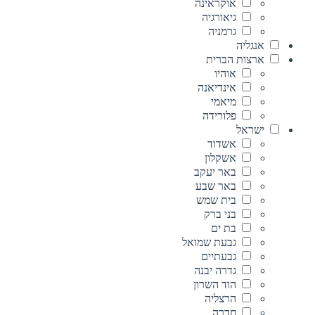
אוקראינה
גיאורגיה
גרמניה
אנגליה
ארצות הברית
אוהיו
אינדיאנה
מיאמי
פלורידה
ישראל
אשדוד
אשקלון
באר יעקב
באר שבע
בית שמש
בני ברק
בת ים
גבעת שמואל
גבעתיים
גדרה יבנה
הוד השרון
הרצליה
חדרה