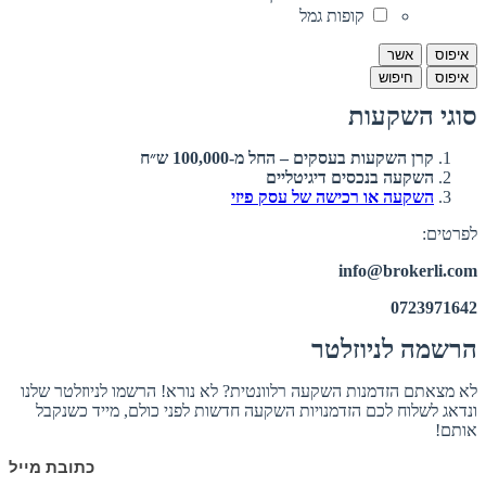
קופות גמל
איפוס
אשר
איפוס
חיפוש
סוגי השקעות
קרן השקעות בעסקים – החל מ-100,000 ש״ח
השקעה בנכסים דיגיטליים
השקעה או רכישה של עסק פיזי
לפרטים:
info@brokerli.com
0723971642
הרשמה לניוזלטר
לא מצאתם הזדמנות השקעה רלוונטית? לא נורא! הרשמו לניוזלטר שלנו
ונדאג לשלוח לכם הזדמנויות השקעה חדשות לפני כולם, מייד כשנקבל
אותם!
כתובת מייל