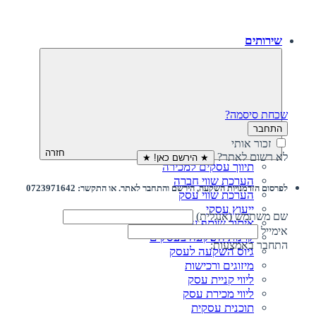
שירותים
שכחת סיסמה?
התחבר
זכור אותי
חזרה
לא רשום לאתר?
★ הירשם כאן! ★
תיווך עסקים למכירה
הערכת שווי חברה
לפרסום הזדמנויות השקעה, הירשם והתחבר לאתר. או התקשר: 0723971642
הערכת שווי עסק
ייעוץ עסקי
שם משתמש (אנגלית)
איתור שותף עסקי
אימייל
קרנות השקעה בעסקים
התחבר באמצעות:
גיוס השקעה לעסק‎‎
מיזוגים ורכישות
ליווי קניית עסק
ליווי מכירת עסק
תוכנית עסקית