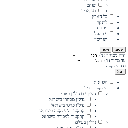
שוהם
תל אביב
כל הארץ
לרנקה
מונטנגרו
פורטוגל
קפריסין
איפוס
אשר
החל ממחיר (₪)
עד מחיר (₪)
סוג השקעה
הכל
הלוואות
השקעות נדל"ן
השקעות נדל"ן בארץ
נדל"ן מסחרי בישראל
נדל"ן פרטי בישראל
קרקעות להשקעה בישראל
קרקעות למכירה בישראל
נדל"ן בעולם
נדל"ן באוקראינה