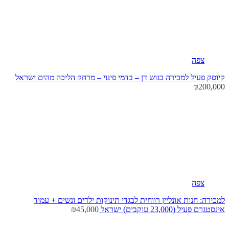
צפה
קיוסק פעיל למכירה בגוש דן – בדמי פינוי – מרחק הליכה מהים
ישראל
₪200,000
צפה
למכירה: חנות אונליין רווחית לבגדי תינוקות ילדים ונשים + עמוד
אינסטגרם פעיל (23,000 עוקבים)
ישראל
₪45,000