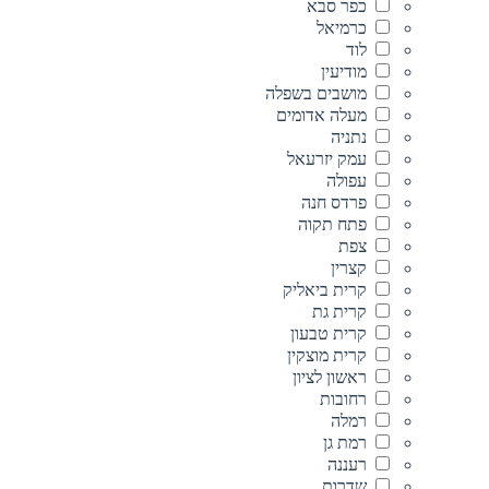
כפר סבא
כרמיאל
לוד
מודיעין
מושבים בשפלה
מעלה אדומים
נתניה
עמק יזרעאל
עפולה
פרדס חנה
פתח תקוה
צפת
קצרין
קרית ביאליק
קרית גת
קרית טבעון
קרית מוצקין
ראשון לציון
רחובות
רמלה
רמת גן
רעננה
שדרות