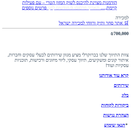
הזדמנות מצוינת להיכנס לשוק המזון הטרי – עם פעילות
קיימת,…
תאריך פרסום: 9 חודשים לִפנֵי
פרטים נוספים
למכירה
🛒 אתר סחר ותיק ורווחי למכירה
ישראל
₪700,000
אודות ברוקרלי
צוות התיווך שלנו בברוקרלי מציע מגוון שירותים לבעלי עסקים וחברות,
איתור קונים ומשקיעים, תיווך עסקי, ליווי מיזוגים ורכישות, תוכניות
עסקיות ועוד!
קרא עוד אודותנו
שירותים
בלוג
ביקורות לקוחות
הצהרת נגישות
*
תנאי שימוש