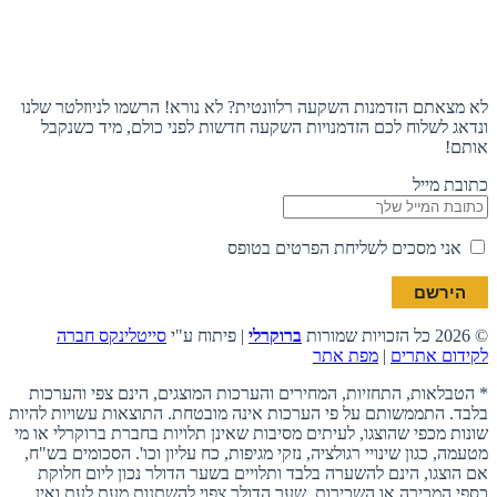
תעקבו אחרינו
הצטרפו לניוזלטר
לא מצאתם הזדמנות השקעה רלוונטית? לא נורא! הרשמו לניוזלטר שלנו
ונדאג לשלוח לכם הזדמנויות השקעה חדשות לפני כולם, מיד כשנקבל
אותם!
כתובת מייל
אני מסכים לשליחת הפרטים בטופס
© 2026 כל הזכויות שמורות
ברוקרלי
| פיתוח ע"י
סייטלינקס חברה
לקידום אתרים
|
מפת אתר
* הטבלאות, התחזיות, המחירים והערכות המוצגים, הינם צפי והערכות
בלבד. התממשותם על פי הערכות אינה מובטחת. התוצאות עשויות להיות
שונות מכפי שהוצגו, לעיתים מסיבות שאינן תלויות בחברת ברוקרלי או מי
מטעמה, כגון שינויי רגולציה, נזקי מגיפות, כח עליון וכו'. הסכומים בש"ח,
אם הוצגו, הינם להשערה בלבד ותלויים בשער הדולר נכון ליום חלוקת
כספי המכירה או השכירות. שער הדולר צפוי להשתנות מעת לעת ואין