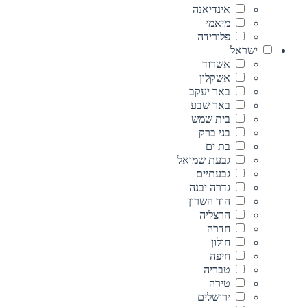
אינדיאנה
מיאמי
פלורידה
ישראל
אשדוד
אשקלון
באר יעקב
באר שבע
בית שמש
בני ברק
בת ים
גבעת שמואל
גבעתיים
גדרה יבנה
הוד השרון
הרצליה
חדרה
חולון
חיפה
טבריה
טירה
ירושלים