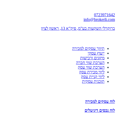
יצירת קשר
0723971642
info@brokerli.com
ברוקרלי השקעות בע”מ, פיק”א 13, ראשון לציון
השירותים שלנו
תיווך עסקים למכירה
ייעוץ עסקי
מיזוגים ורכישות
הערכת שווי חברה
הערכת שווי עסק
ליווי מכירת עסק
ליווי קניית עסק
תוכנית עסקית
לוחות הזדמנויות השקעה
לוח עסקים למכירה
לוח נכסים דיגיטלים