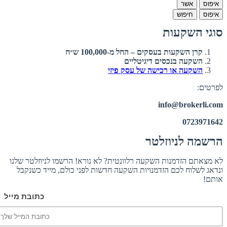
איפוס
אשר
איפוס
חיפוש
סוגי השקעות
קרן השקעות בעסקים – החל מ-100,000 ש״ח
השקעה בנכסים דיגיטליים
השקעה או רכישה של עסק פיזי
לפרטים:
info@brokerli.com
0723971642
הרשמה לניוזלטר
לא מצאתם הזדמנות השקעה רלוונטית? לא נורא! הרשמו לניוזלטר שלנו
ונדאג לשלוח לכם הזדמנויות השקעה חדשות לפני כולם, מייד כשנקבל
אותם!
כתובת מייל