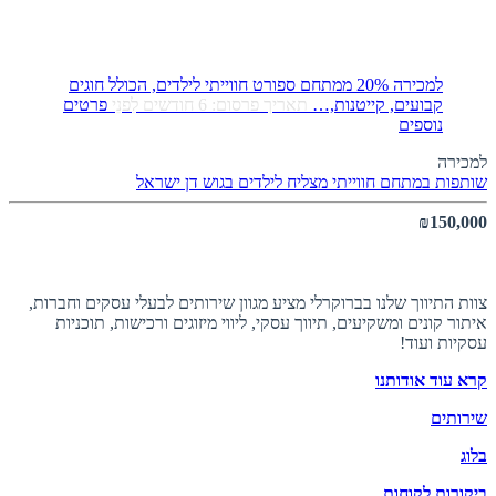
למכירה 20% ממתחם ספורט חווייתי לילדים, הכולל חוגים
קבועים, קייטנות,…
תאריך פרסום: 6 חודשים לִפנֵי
פרטים
נוספים
למכירה
שותפות במתחם חווייתי מצליח לילדים בגוש דן
ישראל
₪150,000
אודות ברוקרלי
צוות התיווך שלנו בברוקרלי מציע מגוון שירותים לבעלי עסקים וחברות,
איתור קונים ומשקיעים, תיווך עסקי, ליווי מיזוגים ורכישות, תוכניות
עסקיות ועוד!
קרא עוד אודותנו
שירותים
בלוג
ביקורות לקוחות