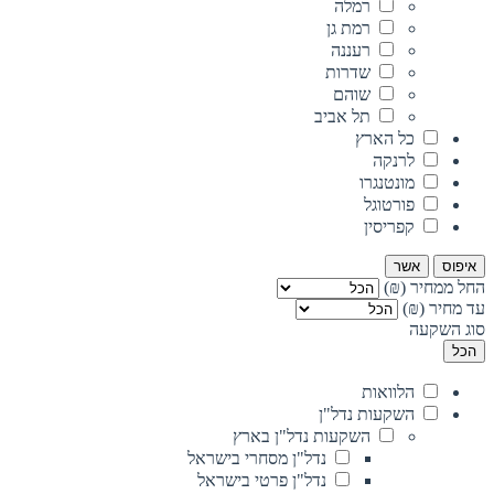
רמלה
רמת גן
רעננה
שדרות
שוהם
תל אביב
כל הארץ
לרנקה
מונטנגרו
פורטוגל
קפריסין
איפוס
אשר
החל ממחיר (₪)
עד מחיר (₪)
סוג השקעה
הכל
הלוואות
השקעות נדל"ן
השקעות נדל"ן בארץ
נדל"ן מסחרי בישראל
נדל"ן פרטי בישראל