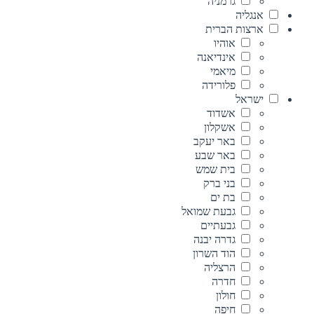
גרמניה
אנגליה
ארצות הברית
אוהיו
אינדיאנה
מיאמי
פלורידה
ישראל
אשדוד
אשקלון
באר יעקב
באר שבע
בית שמש
בני ברק
בת ים
גבעת שמואל
גבעתיים
גדרה יבנה
הוד השרון
הרצליה
חדרה
חולון
חיפה