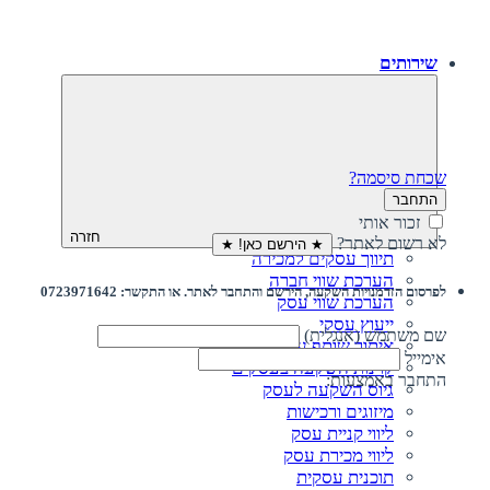
שירותים
שכחת סיסמה?
התחבר
זכור אותי
חזרה
לא רשום לאתר?
★ הירשם כאן! ★
תיווך עסקים למכירה
הערכת שווי חברה
לפרסום הזדמנויות השקעה, הירשם והתחבר לאתר. או התקשר: 0723971642
הערכת שווי עסק
ייעוץ עסקי
שם משתמש (אנגלית)
איתור שותף עסקי
אימייל
קרנות השקעה בעסקים
התחבר באמצעות:
גיוס השקעה לעסק‎‎
מיזוגים ורכישות
ליווי קניית עסק
ליווי מכירת עסק
תוכנית עסקית