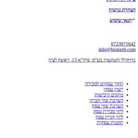
הצהרת נגישות
*
תנאי שימוש
יצירת קשר
0723971642
info@brokerli.com
ברוקרלי השקעות בע”מ, פיק”א 13, ראשון לציון
השירותים שלנו
תיווך עסקים למכירה
ייעוץ עסקי
מיזוגים ורכישות
הערכת שווי חברה
הערכת שווי עסק
ליווי מכירת עסק
ליווי קניית עסק
תוכנית עסקית
לוחות הזדמנויות השקעה