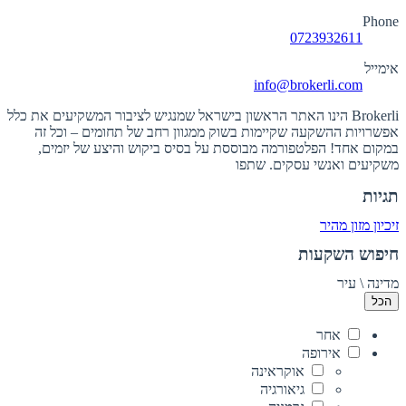
Phone
0723932611
אימייל
info@brokerli.com
Brokerli הינו האתר הראשון בישראל שמנגיש לציבור המשקיעים את כלל
אפשרויות ההשקעה שקיימות בשוק ממגוון רחב של תחומים – וכל זה
במקום אחד! הפלטפורמה מבוססת על בסיס ביקוש והיצע של יזמים,
משקיעים ואנשי עסקים. שתפו
תגיות
זיכיון מזון מהיר
חיפוש השקעות
מדינה \ עיר
הכל
אחר
אירופה
אוקראינה
גיאורגיה