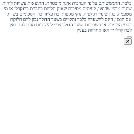
בלבד. התממשותם על פי הערכות אינה מובטחת. התוצאות עשויות להיות
שונות מכפי שהוצגו, לעיתים מסיבות שאינן תלויות בחברת ברוקרלי או מי
מטעמה, כגון שינויי רגולציה, נזקי מגיפות, כח עליון וכו'. הסכומים בש"ח,
אם הוצגו, הינם להשערה בלבד ותלויים בשער הדולר נכון ליום חלוקת
כספי המכירה או השכירות. שער הדולר צפוי להשתנות מעת לעת ואין
לברוקרלי יד ו/או אחריות בעניין.