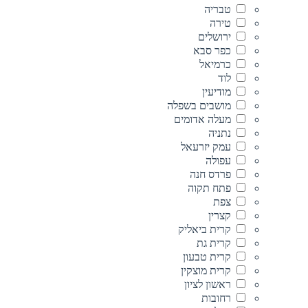
טבריה
טירה
ירושלים
כפר סבא
כרמיאל
לוד
מודיעין
מושבים בשפלה
מעלה אדומים
נתניה
עמק יזרעאל
עפולה
פרדס חנה
פתח תקוה
צפת
קצרין
קרית ביאליק
קרית גת
קרית טבעון
קרית מוצקין
ראשון לציון
רחובות