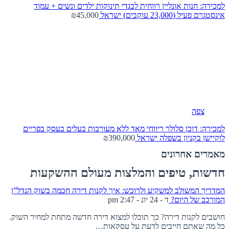
למכירה: חנות אונליין רווחית לבגדי תינוקות ילדים ונשים + עמוד
אינסטגרם פעיל (23,000 עוקבים)
ישראל
₪45,000
צפה
למכירה: דוכן סלולר ריווחי מאד ללא מעורבות בעלים בעסק בפריים
לוקיישן בקניון בשפלה
ישראל
₪390,000
מאמרים אחרונים
חדשות, טיפים והמלצות מעולם ההשקעות
המדריך המשולב למשקיע ולרוכש: איך לקנות דירה חכמה בשוק הנדל”ן
המורכב של היום?
ד - 24 יונ - 2:47 pm
חושבים לקנות דירה? כך תוכלו למצוא דירה חדשה מתחת למחיר השוק.
כל מה שאתם חייבים לדעת על עסקאות…