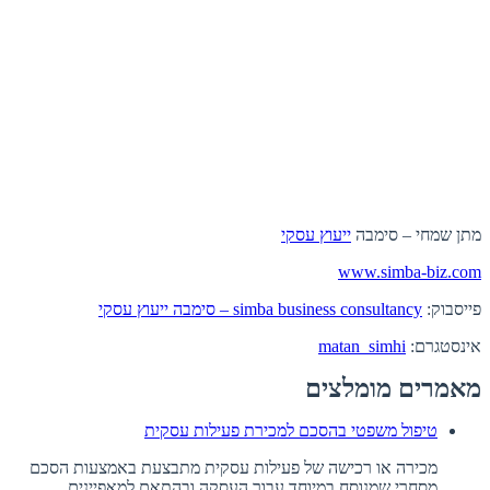
מתן שמחי – סימבה
ייעוץ עסקי
www.simba-biz.com
פייסבוק:
simba business consultancy – סימבה ייעוץ עסקי
אינסטגרם:
matan_simhi
מאמרים מומלצים
טיפול משפטי בהסכם למכירת פעילות עסקית
מכירה או רכישה של פעילות עסקית מתבצעת באמצעות הסכם
מסחרי שמנוסח במיוחד עבור העסקה ובהתאם למאפיינים