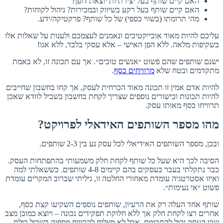
האם קיים שותף בעל יצירתיות יוצאת דופן?
האם קיים שותף בעל רקע בשיווק ובמכירות? ניהול לקוחות?
מהי תרומתו (בשווי כספי) של כל שותף? פרקטיקה/ידע.
עליכם להיות מאוד אובייקטיבים ונאמנים לעצמכם ולענות על שאלות אלו
בשקיפות מלאה. ללא הפן האישי – אלא עסקי בלבד, ללא אגו!
ישנם שותפים שהם פשוט ״אנשים טובים״. אך עם תכונה זו, לא באמת
מתקדמים ובטח שלא
מרוויחים כסף
.
להיות אדם אמין זו תכונה מאוד הכרחית לעסק, אך קחו בחשבון שחייבים
להיות תכונות וכישורים נוספים שצריך לקחת בחשבון בשביל לוודא שאכן
תרוויחו כסף מאותו עסק.
מהו מספר השותפים האידאלי לפרויקט?
ובכן, מספר השותפים האידיאלי לכל עסק נע בין 2-3 שותפים.
הסיבה לכך היא שעל כל שותף לקחת חלק משמעותי בהתפתחות העסק.
כבר נתקלתי בעבר בעסקים בהם קיימים 4-8 שותפים. כששאלתי למה
ואיזו אסטרטגיה עומדת מאחורי החלטה זו, גיליתי שברוב המקרים עומדת
פשוט ״אי נעימות״.
שותף אחד העלה רק את הרעיון, שותפים נוספים השקיעו קצת כסף,
אחרים רצו לקחת חלק אך ללא חלוקת תפקידים נכונה – ויוצא כמובן מצב
שבו העסק יכול להתרומם, אבל לא מצליח להרוויח מספיק בשביל כולם.