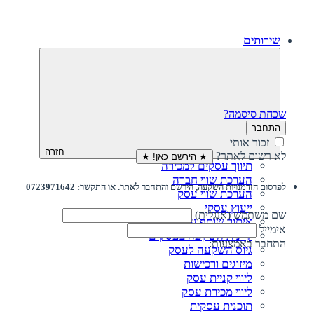
שירותים
שכחת סיסמה?
התחבר
זכור אותי
חזרה
לא רשום לאתר?
★ הירשם כאן! ★
תיווך עסקים למכירה
הערכת שווי חברה
לפרסום הזדמנויות השקעה, הירשם והתחבר לאתר. או התקשר: 0723971642
הערכת שווי עסק
ייעוץ עסקי
שם משתמש (אנגלית)
איתור שותף עסקי
אימייל
קרנות השקעה בעסקים
התחבר באמצעות:
גיוס השקעה לעסק‎‎
מיזוגים ורכישות
ליווי קניית עסק
ליווי מכירת עסק
תוכנית עסקית