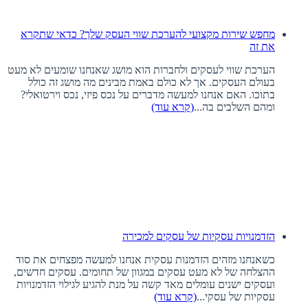
מחפש שירות מקצועי להערכת שווי העסק שלך? כדאי שתקרא
את זה
הערכת שווי לעסקים ולחברות הוא מושג שאנחנו שומעים לא מעט
בעולם העסקים. אך לא כולם באמת מבינים מה מושג זה כולל
בתוכו. האם אנחנו למעשה מדברים על נכס פיזי, נכס וירטואלי?
ומהם השלבים בה...
(קרא עוד)
הזדמנויות עסקיות של עסקים למכירה
כשאנחנו מזהים הזדמנות עסקית אנחנו למעשה מפצחים את סוד
ההצלחה של לא מעט עסקים במגוון של תחומים. עסקים חדשים,
ועסקים ישנים עומלים מאד קשה על מנת להגיע לגילוי הזדמנויות
עסקיות של עסקי...
(קרא עוד)