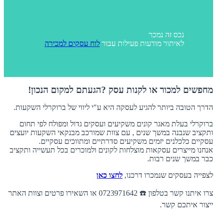
נכס זה נמכר
לאיתור מודעות פעילות עבור
לוח עסקים למכירה
מחפשים למכור או לקנות עסק ?הגעתם למקום הנכון!
הדרך הטובה ביותר להגיע לעסקה היא ע"י ליווי של ברוקרלי השקעות.
ברוקרלי בעלת מאגר קונים משקיעים ועסקים גדול ומפולח לפי תחום
ותקציב שנבנה במשך שנים , עם צוות שמורכב מבנקאי השקעות יועצים
עסקיים כלכלנים יזמים משקיעים סדרתיים ומתווכים עסקיים.
אנחנו מייצרים עסקאות מוצלחות לקונים ולמוכרים בכל תעשייה ותקציב
כבר במשך שנים רבות.
לצפייה בעסקים שנמכרו דרכנו,
לחצו כאן
צרו איתנו קשר בטלפון ☎️ 0723971642 או השאירו פרטים וצוות האתר
ייצור איתכם קשר.