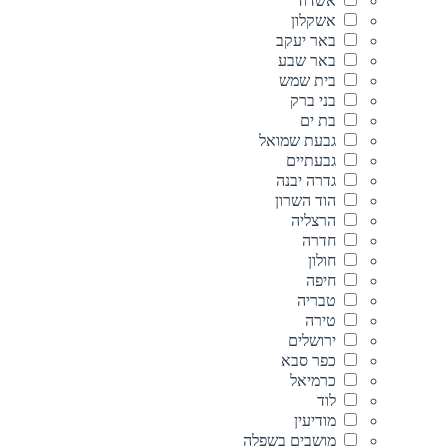
אשדוד
אשקלון
באר יעקב
באר שבע
בית שמש
בני ברק
בת ים
גבעת שמואל
גבעתיים
גדרה יבנה
הוד השרון
הרצליה
חדרה
חולון
חיפה
טבריה
טירה
ירושלים
כפר סבא
כרמיאל
לוד
מודיעין
מושבים בשפלה