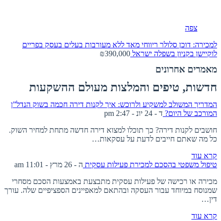
צפה
למכירה: דוכן סלולר ריווחי מאד ללא מעורבות בעלים בעסק בפריים
לוקיישן בקניון בשפלה
ישראל
₪390,000
מאמרים אחרונים
חדשות, טיפים והמלצות מעולם ההשקעות
המדריך המשולב למשקיע ולרוכש: איך לקנות דירה חכמה בשוק הנדל”ן
המורכב של היום?
ד - 24 יונ - 2:47 pm
חושבים לקנות דירה? כך תוכלו למצוא דירה חדשה מתחת למחיר השוק.
כל מה שאתם חייבים לדעת על עסקאות…
קרא עוד
טיפול משפטי בהסכם למכירת פעילות עסקית
ה - 26 מרץ - 11:01 am
מכירה או רכישה של פעילות עסקית מתבצעת באמצעות הסכם מסחרי
שמנוסח במיוחד עבור העסקה ובהתאם למאפיינים הספציפיים שלה. עורך
דין…
קרא עוד