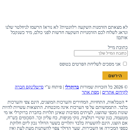
תעקבו אחרינו
הצטרפו לניוזלטר
לא מצאתם הזדמנות השקעה רלוונטית? לא נורא! הרשמו לניוזלטר שלנו
ונדאג לשלוח לכם הזדמנויות השקעה חדשות לפני כולם, מיד כשנקבל
אותם!
כתובת מייל
אני מסכים לשליחת הפרטים בטופס
© 2026 כל הזכויות שמורות
ברוקרלי
| פיתוח ע"י
סייטלינקס חברה
לקידום אתרים
|
מפת אתר
* הטבלאות, התחזיות, המחירים והערכות המוצגים, הינם צפי והערכות
בלבד. התממשותם על פי הערכות אינה מובטחת. התוצאות עשויות להיות
שונות מכפי שהוצגו, לעיתים מסיבות שאינן תלויות בחברת ברוקרלי או מי
מטעמה, כגון שינויי רגולציה, נזקי מגיפות, כח עליון וכו'. הסכומים בש"ח,
אם הוצגו, הינם להשערה בלבד ותלויים בשער הדולר נכון ליום חלוקת
כספי המכירה או השכירות. שער הדולר צפוי להשתנות מעת לעת ואין