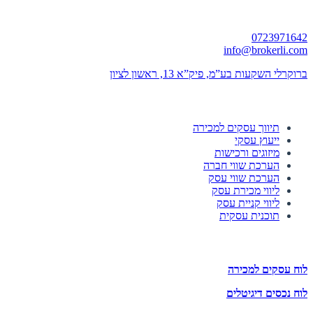
יצירת קשר
0723971642
info@brokerli.com
ברוקרלי השקעות בע”מ, פיק”א 13, ראשון לציון
השירותים שלנו
תיווך עסקים למכירה
ייעוץ עסקי
מיזוגים ורכישות
הערכת שווי חברה
הערכת שווי עסק
ליווי מכירת עסק
ליווי קניית עסק
תוכנית עסקית
לוחות הזדמנויות השקעה
לוח עסקים למכירה
לוח נכסים דיגיטלים