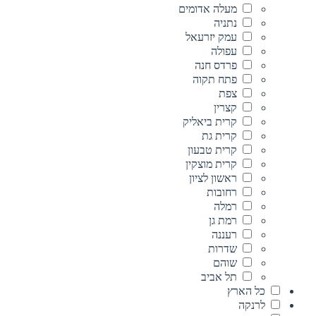
מעלה אדומים
נתניה
עמק יזרעאל
עפולה
פרדס חנה
פתח תקוה
צפת
קצרין
קרית ביאליק
קרית גת
קרית טבעון
קרית מוצקין
ראשון לציון
רחובות
רמלה
רמת גן
רעננה
שדרות
שוהם
תל אביב
כל הארץ
לרנקה