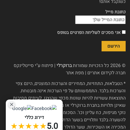
כשנקבל אותם!
כתובת מייל
אני מסכים לשליחת הפרטים בטופס
© 2026 כל הזכויות שמורות
ברוקרלי
| פיתוח ע"י
סייטלינקס
חברה לקידום אתרים
|
מפת אתר
* הטבלאות, התחזיות, המחירים והערכות המוצגים, הינם צפי
והערכות בלבד. התממשותם על פי הערכות אינה מובטחת.
התוצאות עשויות להיות שונות מכפי שהוצגו, לעיתים מסיבות
שאינן תלויות בחברת ברוקרלי או מי מטעמה, כגון שינויי רגולציה,
נזקי מגיפות, כח עליון וכו'. הסכומים בש"ח, אם הוצגו, הינם
דירוג כללי
להשערה בלבד ותלויים בשער הדולר נכון ליום חלוקת כספי
★★★★★
5.0
המכירה או השכירות. שער הדולר צפוי להשתנות מעת לעת ואין