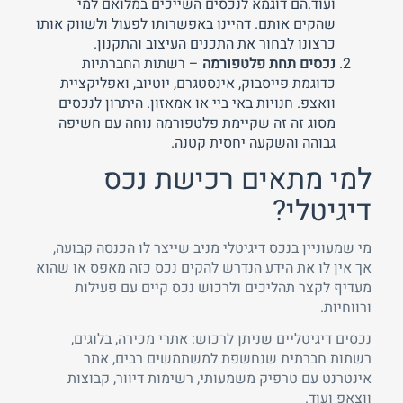
ועוד.הם דוגמא לנכסים השייכים במלואם למי
שהקים אותם. דהיינו באפשרותו לפעול ולשווק אותו
כרצונו לבחור את התכנים העיצוב והתקנון.
נכסים תחת פלטפורמה
– רשתות החברתיות
כדוגמת פייסבוק, אינסטגרם, יוטיוב, ואפליקציית
וואצפ. חנויות באי ביי או אמאזון. היתרון לנכסים
מסוג זה זה שקיימת פלטפורמה נוחה עם חשיפה
גבוהה והשקעה יחסית קטנה.
למי מתאים רכישת נכס
דיגיטלי?
מי שמעוניין בנכס דיגיטלי מניב שייצר לו הכנסה קבועה,
אך אין לו את הידע הנדרש להקים נכס כזה מאפס או שהוא
מעדיף לקצר תהליכים ולרכוש נכס קיים עם פעילות
ורווחיות.
נכסים דיגיטליים שניתן לרכוש: אתרי מכירה, בלוגים,
רשתות חברתית שנחשפת למשתמשים רבים, אתר
אינטרנט עם טרפיק משמעותי, רשימות דיוור, קבוצות
ווצאפ ועוד.