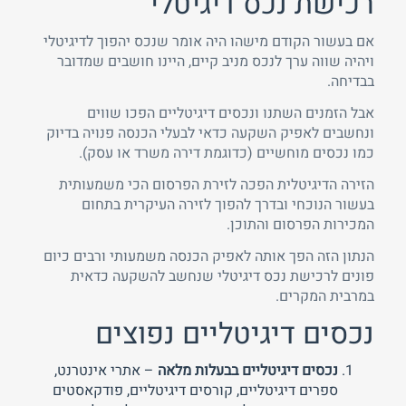
רכישת נכס דיגיטלי
אם בעשור הקודם מישהו היה אומר שנכס יהפוך לדיגיטלי
ויהיה שווה ערך לנכס מניב קיים, היינו חושבים שמדובר
בבדיחה.
אבל הזמנים השתנו ונכסים דיגיטליים הפכו שווים
ונחשבים לאפיק השקעה כדאי לבעלי הכנסה פנויה בדיוק
כמו נכסים מוחשיים (כדוגמת דירה משרד או עסק).
טלפון
שכחת
הזירה הדיגיטלית הפכה לזירת הפרסום הכי משמעותית
התחבר
סיסמה?
בעשור הנוכחי ובדרך להפוך לזירה העיקרית בתחום
המכירות הפרסום והתוכן.
זכור אותי
הנתון הזה הפך אותה לאפיק הכנסה משמעותי ורבים כיום
חזור לאתר
התחבר
פרסם באתר
לא רשום לאתר?
★ הירשם כאן! ★
פונים לרכישת נכס דיגיטלי שנחשב להשקעה כדאית
במרבית המקרים.
נכסים דיגיטליים נפוצים
נכסים דיגיטליים בבעלות מלאה
– אתרי אינטרנט,
ספרים דיגיטליים, קורסים דיגיטליים, פודקאסטים