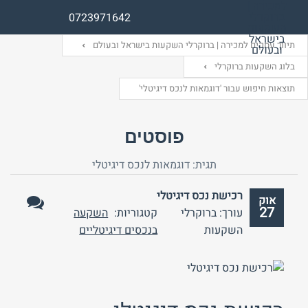
0723971642
תיווך עסקים למכירה | ברוקרלי השקעות בישראל ובעולם
בלוג השקעות ברוקרלי
תוצאות חיפוש עבור 'דוגמאות לנכס דיגיטלי'
שם משתמש (אנגלית)
שם משתמש (אנגלית)
פוסטים
אימייל
סיסמה
תגית:
דוגמאות לנכס דיגיטלי
רכישת נכס דיגיטלי
אוק
התחבר באמצעות:
התחבר באמצעות:
27
עורך: ברוקרלי
קטגוריות:
השקעה
אין
השקעות
בנכסים דיגיטליים
תגובות