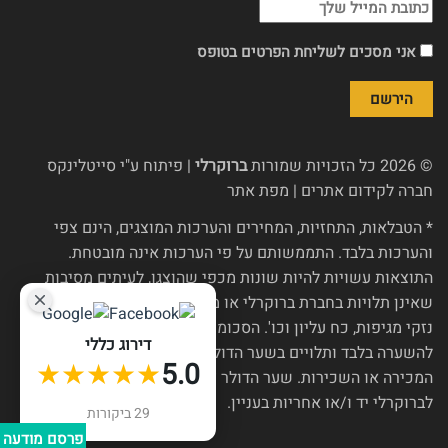
אני מסכים לשליחת הפרטים בטופס
© 2026 כל הזכויות שמורות
ברוקרלי
| פיתוח ע"י
סייטלינקס
חברה לקידום אתרים
|
מפת אתר
* הטבלאות, התחזיות, המחירים והערכות המוצגים, הינם צפי
והערכות בלבד. התממשותם על פי הערכות אינה מובטחת.
התוצאות עשויות להיות שונות מכפי שהוצגו, לעיתים מסיבות
שאינן תלויות בחברת ברוקרלי או מי מטעמה, כגון שינויי רגולציה,
נזקי מגיפות, כח עליון וכו'. הסכומים בש"ח, אם הוצגו, הינם
דירוג כללי
להשערה בלבד ותלויים בשער הדולר נכון ליום חלוקת כספי
★★★★★
5.0
המכירה או השכירות. שער הדולר צפוי להשתנות מעת לעת ואין
לברוקרלי יד ו/או אחריות בעניין.
29 ביקורות
פרסם מודעה