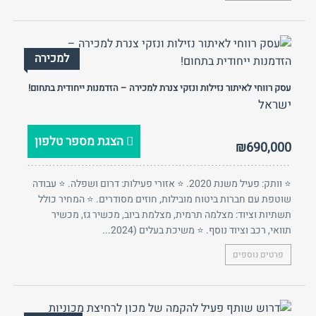
למכירה
עסק רווחי לאיתור נזילות ונזקי צנרת למכירה – הזדמנות ייחודית בתחום!
ישראל
הצגת מספר טלפון
₪690,000
⭐ וותק: פעיל משנת 2020. ⭐ אזורי פעילות: דרום ושפלה. ⭐ עבודה
שוטפת עם חברות ביטוח מובילות, חוזים מסודרים. ⭐ המחיר כולל
תשתיות וציוד: מצלמה תרמית, מצלמת ביוב, מכשיר גז, מכשיר
תוואי, רכב וציוד נוסף. ⭐ משיכת בעלים (2024...
פרטים נוספים