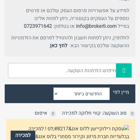
למידע על אפשרויות פרסום העסק שלכם או פרטים
נוספים על העסקים בקטגוריה, ניתן לפנות אלינו
במייל
info@brokerli.com
או בטלפון:
0723971642
לחלופין, ניתן לפתוח חשבון ולהתחיל לפרסם את הזדמנויות
ההשקעה שלכם בקישור הבא:
לחץ כאן
.
טלפון
שכחת
התחבר
סיסמה?
זכור אותי
חזור לאתר
התחבר
פרסם באתר
מיין לפי
לא רשום לאתר?
★ הירשם כאן! ★
סוג השקעה: קווי חלוקה למכירה
איפוס
למכירה