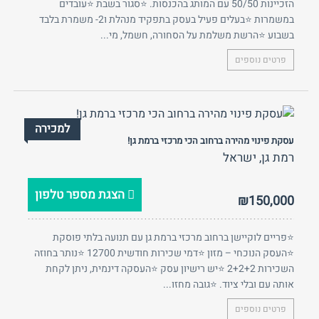
הזכיינות 50/50 עם המותג בהכנסות. ⭐סגור בשבת ⭐עובדים
במשמרות ⭐בעלים פעיל בעסק בתפקיד מנהלת ו2- משמרת בלבד
בשבוע ⭐הרשת משלמת על הסחורה, חשמל, מי...
פרטים נוספים
למכירה
עסקת פינוי מהירה ברחוב הכי מרכזי ברמת גן!
רמת גן, ישראל
הצגת מספר טלפון
₪150,000
⭐פריים לוקיישן ברחוב מרכזי ברמת גן עם תנועה בלתי פוסקת
⭐העסק הנוכחי – מזון ⭐דמי שכירות חודשית 12700 ⭐נותר בחוזה
השכירות 2+2+2 ⭐יש רישיון עסק ⭐העסקה דינמית, ניתן לקחת
אותה עם ובלי ציוד. ⭐גובה מחזו...
פרטים נוספים