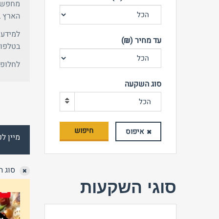
מחפשים
הארץ ב
עד מחיר (₪)
בטלפון: 971642
לחלופי
סוג השקעה
הכל
חיפוש
איפוס
מיין לפ
סוג ה
סוגי השקעות