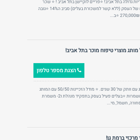
ת גדולה בתל אביב! ⭐פריים לוקיישן בתל אביב ! ⭐ שכר
כ-16,000 ש”ח בחודש ⭐אחוז הרווח של העסק (ללא קשר למשכורת בעלים) סביב ה14% ⭐גובה
הצגת מספר טלפון
⭐וותק העסק החנויות 4 שנים ⭐מותג עם וותק של 30 שנים. ⭐ מודל הזכיינות 50/50 עם המותג
בהכנסות. ⭐סגור בשבת ⭐עובדים במשמרות ⭐בעלים פעיל בעסק בתפקיד מנהלת ו2- משמרת
רה, חשמל, מי...
מרכזי ברמת גן!