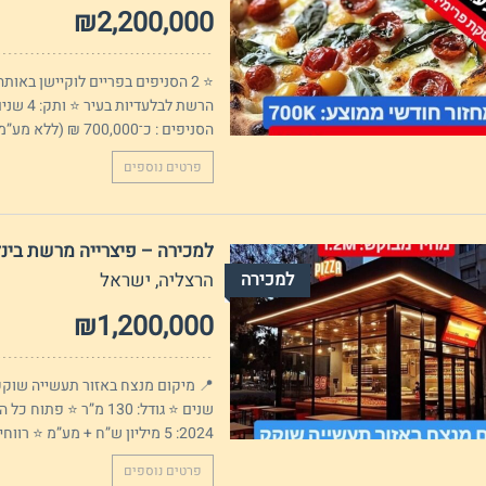
₪2,200,000
⭐ 2 הסניפים בפריים לוקיישן בא
הסניפים : כ־700,000 ₪ (ללא מע”מ) ⭐ משכורות בעלים 30,000 ש”ח בחודש...
פרטים נוספים
למכירה – פיצרייה מרשת בינ
למכירה
הרצליה, ישראל
₪1,200,000
שנים ⭐ גודל: 130 מ”ר
2024: 5 מיליון ש”ח + מע”מ ⭐ רווחיות: 11% (ללא קשר לשכר בעלים...
פרטים נוספים