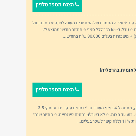
הצגת מספר טלפון
ותה עיר ⭐ עלייה מתמדת של המחזורים משנה לשנה ⭐ הסכם מול
הרשת לבלעדיות בעיר ⭐ ותק: 4 שנים ⭐ גודל: כ- 65 מ”ר לכל סניף ⭐ מחזור חודשי ממוצע ל2
לאומית בהרצליה!
הצגת מספר טלפון
📍 מיקום מנצח באזור תעשייה שוקק, מתחת ל-4 בנייני משרדים. ⚡ נתונים עיקריים: ⭐ ותק: 3.5
 ⭐ פתוח כל השבוע עד חצות. ⭐ לא כשר 💰 נתונים פיננסיים: ⭐ מחזור שנתי