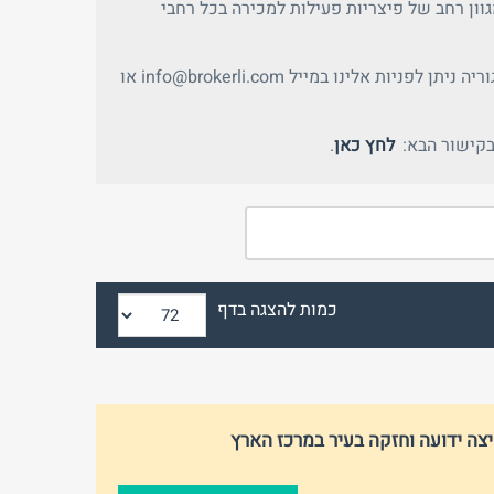
וון רחב של פיצריות פעילות למכירה בכל רחבי
למידע על אפשרויות פרסום העסק שלכם או פרטים נוספים על הנכסים בקטגוריה ניתן לפניות אלינו במייל info@brokerli.com או
בקישור הבא:
לחץ כאן
.
התחבר
פרסם באתר
שכחת
התחבר
סיסמה?
כמות להצגה בדף
זכור אותי
לא רשום לאתר?
★ הירשם כאן! ★