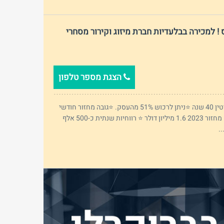
! למכירה בבלעדיות חברת מיזוג וקירור מסחרי
הצגת מספר טלפון
⭐סיבת המכירה : פרישה ⭐⁠ותק ומוניטין 40 שנה ⭐ניתן לרכוש 51% מהעסק. ⭐גובה מחזור חודשי
ממוצע ב24 כ-145 אלף דולר ⭐ ⁠גובה מחזור 2023 1.6 מיליון דולר ⁠⭐ רווחיות שנתית כ-500 אלף
.