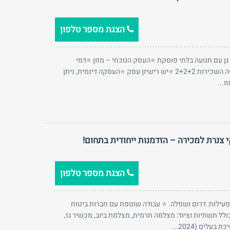
הצגת מספר טלפון
גן עם תנועה בלתי פוסקת ⭐העסק הנוכחי – מזון ⭐דמי
שכירות חודשית 12700 ⭐נותר בחוזה השכירות 2+2+2 ⭐יש רישיון עסק ⭐העסקה דינמית, ניתן
...
קי צנרת למכירה – הזדמנות ייחודית בתחום!
הצגת מספר טלפון
 משנת 2020. ⭐ אזורי פעילות: דרום ושפלה. ⭐ עבודה שוטפת עם חברות ביטוח
ולל תשתיות וציוד: מצלמה תרמית, מצלמת ביוב, מכשיר גז,
עלים (2024...