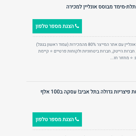
לת-מימד מבוסס אונליין למכירה
הצגת מספר טלפון
⭐ וותק: 5 שנים ⭐ פעילות: מבוססת אונליין עם אתר המייצר 80% מהמכירות (עמוד ראשון בגוגל)
 חברות הייטק, חברות ביטחוניות ולקוחות פרטיים ⭐ קיימת
 ⭐ מחזור חו...
דרוש שותף פעיל לסניף מרשת פיצריות גדולה בתל אביב! עסקה ב100 אלף
הצגת מספר טלפון