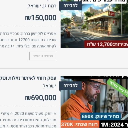
למכירה
רמת גן, ישראל
₪150,000
⭐פריים לוקיישן ברחוב מרכזי ברמת 
לקחת אותה עם ובלי ציוד. ⭐גובה מחזו
פרטים נוספים
עסק רווחי לאיתור נזילות ונז
למכירה
ישראל
₪690,000
⭐ וותק: פעיל
מובילות, חוזים מסודרים. ⭐ המחיר כ
מכשיר תוואי, רכב וציוד נוסף. ⭐ משיכת ב