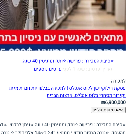
⭐סיבת המכירה : פרישה ⭐⁠ותק ומוניטין 40 שנה…
תאריך פרסום: שנה 1 לִפנֵי
פרטים נוספים
למכירה
עסקת רילוקיישן ללוס אנג’לס ! למכירה בבלעדיות חברת מיזוג
וקירור מסחרי בלוס אנג’לס.
ארצות הברית
₪6,900,000
הצגת מספר טלפון
⭐סיבת המכירה : פרישה ⭐⁠ותק ומוניטין 40 שנה ⭐נית
מהעסק. ⭐גובה מחזור חודשי ממוצע ב24 כ-145 אלף דולר ⭐ ⁠גובה