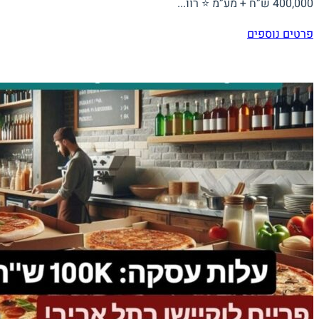
400,000 ש”ח + מע”מ ⭐ רוו...
פרטים נוספים