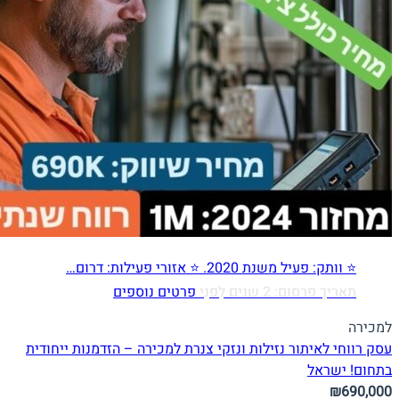
⭐ וותק: פעיל משנת 2020. ⭐ אזורי פעילות: דרום…
תאריך פרסום: 2 שנים לִפנֵי
פרטים נוספים
למכירה
עסק רווחי לאיתור נזילות ונזקי צנרת למכירה – הזדמנות ייחודית
בתחום!
ישראל
₪690,000