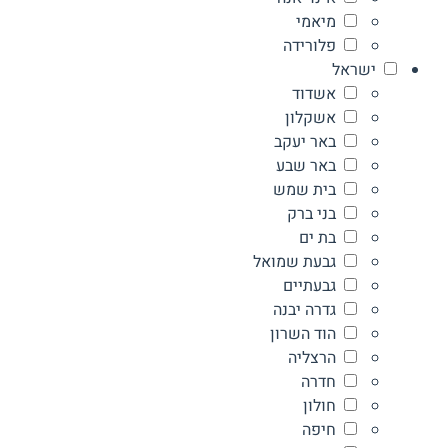
מיאמי
פלורידה
ישראל
אשדוד
אשקלון
באר יעקב
באר שבע
בית שמש
בני ברק
בת ים
גבעת שמואל
גבעתיים
גדרה יבנה
הוד השרון
הרצליה
חדרה
חולון
חיפה