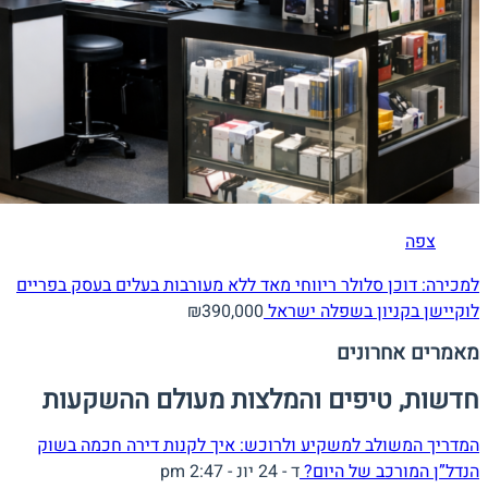
צפה
למכירה: דוכן סלולר ריווחי מאד ללא מעורבות בעלים בעסק בפריים
לוקיישן בקניון בשפלה
ישראל
₪390,000
מאמרים אחרונים
חדשות, טיפים והמלצות מעולם ההשקעות
המדריך המשולב למשקיע ולרוכש: איך לקנות דירה חכמה בשוק
הנדל”ן המורכב של היום?
ד - 24 יונ - 2:47 pm