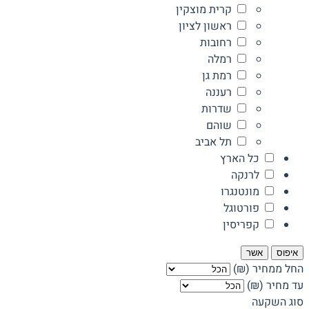
קרית מוצקין
ראשון לציון
רחובות
רמלה
רמת גן
רעננה
שדרות
שוהם
תל אביב
כל הארץ
לרנקה
מונטנגרו
פורטוגל
קפריסין
איפוס
אשר
החל ממחיר (₪)
עד מחיר (₪)
סוג השקעה