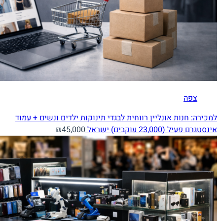
צפה
למכירה: חנות אונליין רווחית לבגדי תינוקות ילדים ונשים + עמוד
אינסטגרם פעיל (23,000 עוקבים)
ישראל
₪45,000