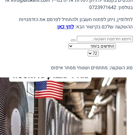
הנכסים בקטגוריה ניתן לפניות אלינו במייל info@brokerli.com או
בטלפון: 0723971642
לחלופין, ניתן לפתוח חשבון ולהתחיל לפרסם את הזדמנויות
ההשקעה שלכם בקישור הבא:
לחץ כאן
.
מיין לפי
כמות להצגה בדף
תצוגה:
סוג השקעה: מתחמים ושטחי מסחר
איפוס