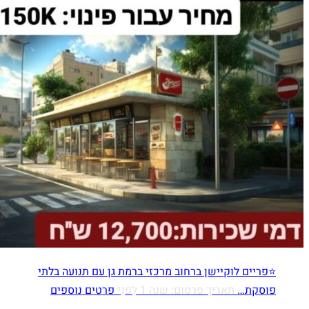
⭐פריים לוקיישן ברחוב מרכזי ברמת גן עם תנועה בלתי
פוסקת…
תאריך פרסום: שנה 1 לִפנֵי
פרטים נוספים