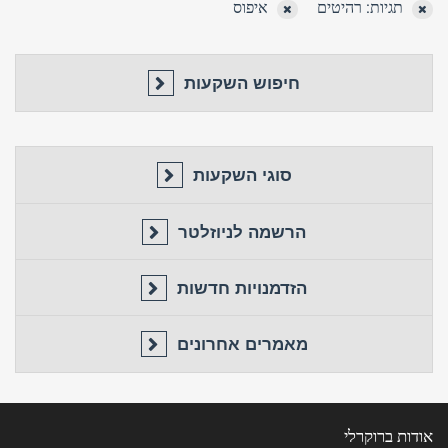
תגיות: רהיטים
איפוס
חיפוש השקעות
סוגי השקעות
טלפון
שכחת
התחבר
סיסמה?
הרשמה לניוזלטר
זכור אותי
חזור לאתר
התחבר
הזדמנויות חדשות
פרסם באתר
לא רשום לאתר?
★ הירשם כאן! ★
מאמרים אחרונים
אודות ברוקרלי