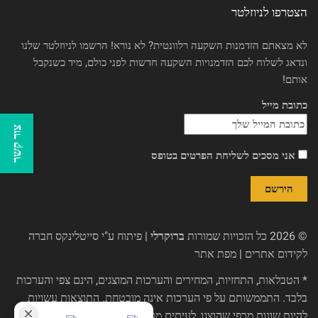
הצטרפו לניוזלטר
לא מצאתם הזדמנות השקעה רלוונטית? לא נורא! הרשמו לניוזלטר שלנו
ונדאג לשלוח לכם הזדמנויות השקעה חדשות לפני כולם, מיד כשנקבל
אותם!
כתובת מייל
צור קשר
אני מסכים לשליחת הפרטים בטופס
© 2026 כל הזכויות שמורות
ברוקרלי
| פיתוח ע"י
סייטלינקס חברה
לקידום אתרים
|
מפת אתר
* הטבלאות, התחזיות, המחירים והערכות המוצגים, הינם צפי והערכות
בלבד. התממשותם על פי הערכות אינה מובטחת. התוצאות עשויות
להיות שונות מכפי שהוצגו, לעיתים מסיבות שאינן תלויות בחברת