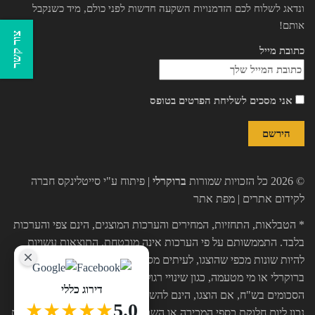
ונדאג לשלוח לכם הזדמנויות השקעה חדשות לפני כולם, מיד כשנקבל
אותם!
צור קשר
כתובת מייל
אני מסכים לשליחת הפרטים בטופס
© 2026 כל הזכויות שמורות
ברוקרלי
| פיתוח ע"י
סייטלינקס חברה
לקידום אתרים
|
מפת אתר
* הטבלאות, התחזיות, המחירים והערכות המוצגים, הינם צפי והערכות
בלבד. התממשותם על פי הערכות אינה מובטחת. התוצאות עשויות
להיות שונות מכפי שהוצגו, לעיתים מסיבות שאינן תלויות בחברת
ברוקרלי או מי מטעמה, כגון שינויי רגולציה, נזקי מגיפות, כח עליון וכו'.
דירוג כללי
הסכומים בש"ח, אם הוצגו, הינם להשערה בלבד ותלויים בשער הדולר
★★★★★
5.0
נכון ליום חלוקת כספי המכירה או השכירות. שער הדולר צפוי להשתנות