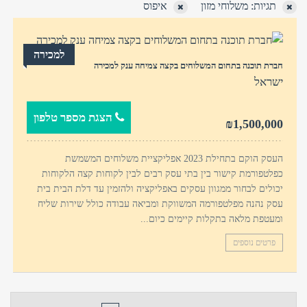
תגיות: משלוחי מזון
איפוס
למכירה
חברת תוכנה בתחום המשלוחים בקצה צמיחה ענק למכירה
ישראל
הצגת מספר טלפון
₪1,500,000
טלפון
שכחת
התחבר
סיסמה?
העסק הוקם בתחילת 2023 אפליקציית משלוחים המשמשת
כפלטפורמת קישור בין בתי עסק רבים לבין לקוחות קצה הלקוחות
זכור אותי
יכולים לבחור ממגוון עסקים באפליקציה ולהזמין עד דלת הבית בית
חזור לאתר
התחבר
פרסם באתר
עסק נהנה מפלטפורמה המשווקת ומביאה עבודה כולל שירות שליח
לא רשום לאתר?
★ הירשם כאן! ★
ומעטפת מלאה בתקלות קיימים כיום...
פרטים נוספים