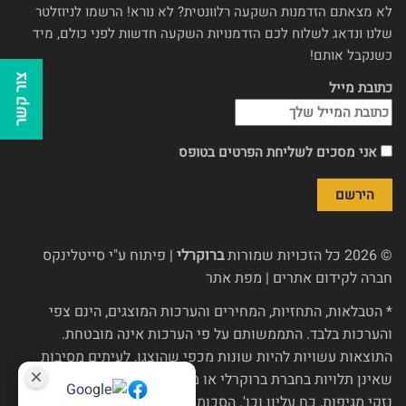
לא מצאתם הזדמנות השקעה רלוונטית? לא נורא! הרשמו לניוזלטר
שלנו ונדאג לשלוח לכם הזדמנויות השקעה חדשות לפני כולם, מיד
כשנקבל אותם!
צור קשר
כתובת מייל
אני מסכים לשליחת הפרטים בטופס
© 2026 כל הזכויות שמורות
ברוקרלי
| פיתוח ע"י
סייטלינקס
חברה לקידום אתרים
|
מפת אתר
* הטבלאות, התחזיות, המחירים והערכות המוצגים, הינם צפי
והערכות בלבד. התממשותם על פי הערכות אינה מובטחת.
התוצאות עשויות להיות שונות מכפי שהוצגו, לעיתים מסיבות
שאינן תלויות בחברת ברוקרלי או מי מטעמה, כגון שינויי רגולציה,
נזקי מגיפות, כח עליון וכו'. הסכומים בש"ח, אם הוצגו, הינם