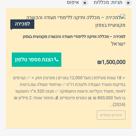
תגיות: מכללות
איפוס
למכירה
למכירה – מכללה ותיקה ללימודי תעודה והכשרה מקצועית בצפון
ישראל
טלפון
הצגת מספר טלפון
שכחת
₪1,500,000
התחבר
סיסמה?
זכור אותי
⭐ 18 שנות פעילות | מעל 12,000 בוגרים | מוניטין חזק ⭐ ✅ קורסים
בפיקוח משרד העבודה ולשכת רו”ח ✅ שיתופי פעולה עם ביטוח
חזור לאתר
התחבר
פרסם באתר
לא רשום לאתר?
★ הירשם כאן! ★
לאומי, משרד הקליטה ורשות התעסוקה ✅ מבנה 320 מ”ר הושקעו
בו מעל 800,000 ₪ 📊 נתונים פיננסיים: 💰 מחזור שנתי: 2 מיליון ₪
(2024)...
פרטים נוספים