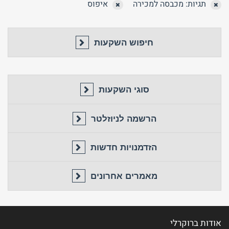
תגיות: מכבסה למכירה
איפוס
חיפוש השקעות
סוגי השקעות
טלפון
שכחת
התחבר
סיסמה?
הרשמה לניוזלטר
זכור אותי
חזור לאתר
התחבר
הזדמנויות חדשות
פרסם באתר
לא רשום לאתר?
★ הירשם כאן! ★
מאמרים אחרונים
אודות ברוקרלי