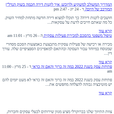
המדריך המשולב למשקיע ולרוכש: איך לקנות דירה חכמה בשוק הנדל”ן
המורכב של היום?
ד - 24 יונ - 2:47 pm
חושבים לקנות דירה? כך תוכלו למצוא דירה חדשה מתחת למחיר השוק.
כל מה שאתם חייבים לדעת על עסקאות…
קרא עוד
טיפול משפטי בהסכם למכירת פעילות עסקית
ה - 26 מרץ - 11:01 am
מכירה או רכישה של פעילות עסקית מתבצעת באמצעות הסכם מסחרי
שמנוסח במיוחד עבור העסקה ובהתאם למאפיינים הספציפיים שלה. עורך
דין…
קרא עוד
פתיחת עסק בשנת 2022 במה זה כרוך והאם זה כדאי
ד - 25 מרץ - 11:00
am
פתיחת עסק בשנת 2022 במה זה כרוך והאם זה כדאי לא מעט יזמים להם
יש מוטיבציה גבוהה להצלחה מחפשים את…
קרא עוד
אודות ברוקרלי
צוות התיווך שלנו בברוקרלי מציע מגוון שירותים לבעלי עסקים וחברות,