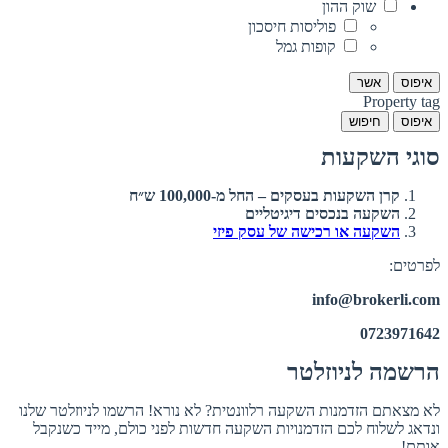
שוק ההון
פוליסות חיסכון
קופות גמל
איפוס
אשר
Property tag
איפוס
חיפוש
סוגי השקעות
קרן השקעות בעסקים – החל מ-100,000 ש״ח
השקעה בנכסים דיגיטליים
השקעה או רכישה של עסק פיזי
לפרטים:
info@brokerli.com
0723971642
הרשמה לניוזלטר
לא מצאתם הזדמנות השקעה רלוונטית? לא נורא! הרשמו לניוזלטר שלנו
ונדאג לשלוח לכם הזדמנויות השקעה חדשות לפני כולם, מייד כשנקבל
אותם!