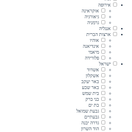
אירופה
אוקראינה
גיאורגיה
גרמניה
אנגליה
ארצות הברית
אוהיו
אינדיאנה
מיאמי
פלורידה
ישראל
אשדוד
אשקלון
באר יעקב
באר שבע
בית שמש
בני ברק
בת ים
גבעת שמואל
גבעתיים
גדרה יבנה
הוד השרון