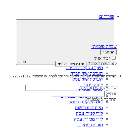
שירותים
שכחת סיסמה?
התחבר
זכור אותי
חזרה
לא רשום לאתר?
★ הירשם כאן! ★
תיווך עסקים למכירה
הערכת שווי חברה
לפרסום הזדמנויות השקעה, הירשם והתחבר לאתר. או התקשר: 0723971642
הערכת שווי עסק
ייעוץ עסקי
שם משתמש (אנגלית)
איתור שותף עסקי
אימייל
קרנות השקעה בעסקים
התחבר באמצעות:
גיוס השקעה לעסק‎‎
מיזוגים ורכישות
ליווי קניית עסק
ליווי מכירת עסק
תוכנית עסקית