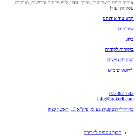
איתור קונים ומשקיעים, תיווך עסקי, ליווי מיזוגים ורכישות, תוכניות
עסקיות ועוד!
קרא עוד אודותנו
שירותים
בלוג
ביקורות לקוחות
הצהרת נגישות
*
תנאי שימוש
יצירת קשר
0723971642
info@brokerli.com
ברוקרלי השקעות בע”מ, פיק”א 13, ראשון לציון
השירותים שלנו
תיווך עסקים למכירה