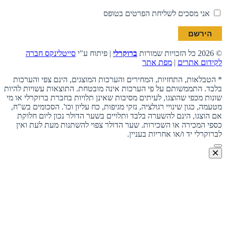
אני מסכים לשליחת הפרטים בטופס
© 2026 כל הזכויות שמורות
ברוקרלי
| פיתוח ע"י
סייטלינקס חברה
לקידום אתרים
|
מפת אתר
* הטבלאות, התחזיות, המחירים והערכות המוצגים, הינם צפי והערכות
בלבד. התממשותם על פי הערכות אינה מובטחת. התוצאות עשויות להיות
שונות מכפי שהוצגו, לעיתים מסיבות שאינן תלויות בחברת ברוקרלי או מי
מטעמה, כגון שינויי רגולציה, נזקי מגיפות, כח עליון וכו'. הסכומים בש"ח,
אם הוצגו, הינם להשערה בלבד ותלויים בשער הדולר נכון ליום חלוקת
כספי המכירה או השכירות. שער הדולר צפוי להשתנות מעת לעת ואין
לברוקרלי יד ו/או אחריות בעניין.