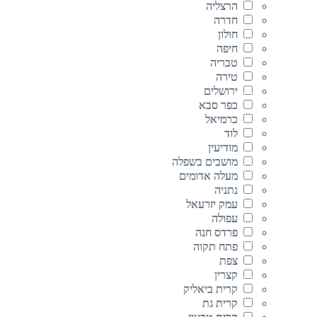
הרצליה
חדרה
חולון
חיפה
טבריה
טירה
ירושלים
כפר סבא
כרמיאל
לוד
מודיעין
מושבים בשפלה
מעלה אדומים
נתניה
עמק יזרעאל
עפולה
פרדס חנה
פתח תקוה
צפת
קצרין
קרית ביאליק
קרית גת