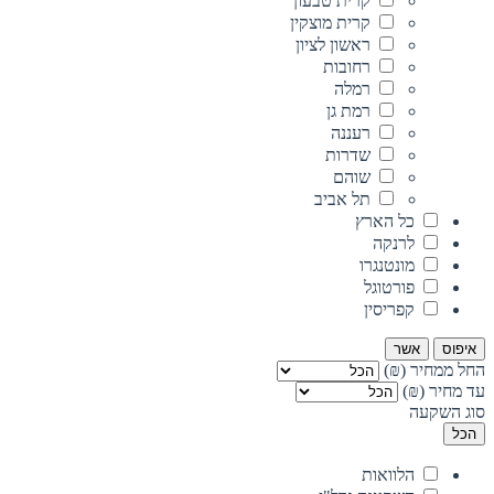
קרית טבעון
קרית מוצקין
ראשון לציון
רחובות
רמלה
רמת גן
רעננה
שדרות
שוהם
תל אביב
כל הארץ
לרנקה
מונטנגרו
פורטוגל
קפריסין
איפוס
אשר
החל ממחיר (₪)
עד מחיר (₪)
סוג השקעה
הכל
הלוואות