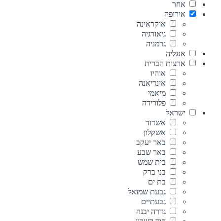
אחר
אירופה
אוקראינה
גיאורגיה
גרמניה
אנגליה
ארצות הברית
אוהיו
אינדיאנה
מיאמי
פלורידה
ישראל
אשדוד
אשקלון
באר יעקב
באר שבע
בית שמש
בני ברק
בת ים
גבעת שמואל
גבעתיים
גדרה יבנה