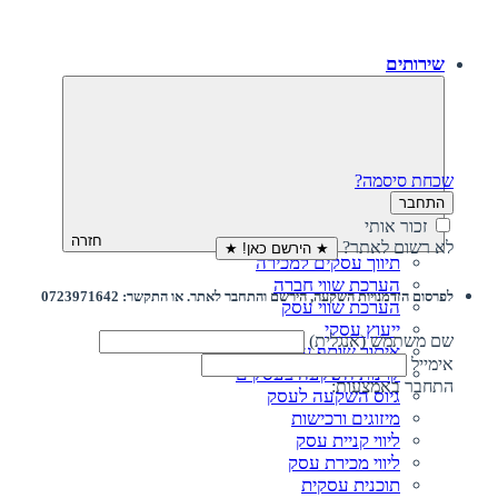
שירותים
שכחת סיסמה?
התחבר
זכור אותי
חזרה
לא רשום לאתר?
★ הירשם כאן! ★
תיווך עסקים למכירה
הערכת שווי חברה
לפרסום הזדמנויות השקעה, הירשם והתחבר לאתר. או התקשר: 0723971642
הערכת שווי עסק
ייעוץ עסקי
שם משתמש (אנגלית)
איתור שותף עסקי
אימייל
קרנות השקעה בעסקים
התחבר באמצעות:
גיוס השקעה לעסק‎‎
מיזוגים ורכישות
ליווי קניית עסק
ליווי מכירת עסק
תוכנית עסקית