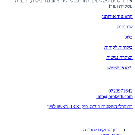
איתור קונים ומשקיעים, תיווך עסקי, ליווי מיזוגים ורכישות, תוכניות
עסקיות ועוד!
קרא עוד אודותנו
שירותים
בלוג
ביקורות לקוחות
הצהרת נגישות
*
תנאי שימוש
יצירת קשר
0723971642
info@brokerli.com
ברוקרלי השקעות בע”מ, פיק”א 13, ראשון לציון
השירותים שלנו
תיווך עסקים למכירה