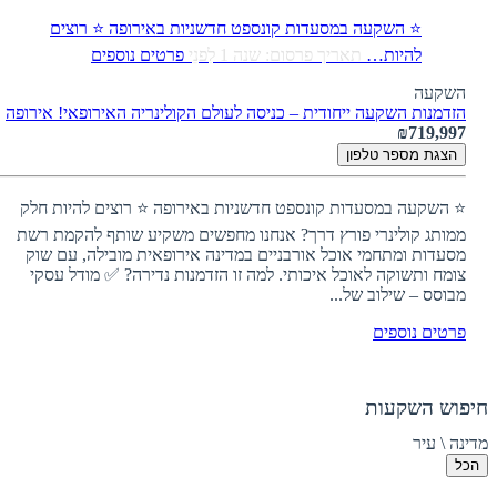
⭐ השקעה במסעדות קונספט חדשניות באירופה ⭐ רוצים
להיות…
תאריך פרסום: שנה 1 לִפנֵי
פרטים נוספים
השקעה
הזדמנות השקעה ייחודית – כניסה לעולם הקולינריה האירופאי!
אירופה
₪719,997
הצגת מספר טלפון
⭐ השקעה במסעדות קונספט חדשניות באירופה ⭐ רוצים להיות חלק
ממותג קולינרי פורץ דרך? אנחנו מחפשים משקיע שותף להקמת רשת
מסעדות ומתחמי אוכל אורבניים במדינה אירופאית מובילה, עם שוק
צומח ותשוקה לאוכל איכותי. למה זו הזדמנות נדירה? ✅ מודל עסקי
מבוסס – שילוב של...
פרטים נוספים
חיפוש השקעות
מדינה \ עיר
הכל