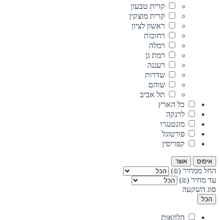
קרית טבעון
קרית מוצקין
ראשון לציון
רחובות
רמלה
רמת גן
רעננה
שדרות
שוהם
תל אביב
כל הארץ
לרנקה
מונטנגרו
פורטוגל
קפריסין
איפוס
אשר
החל ממחיר (₪)
עד מחיר (₪)
סוג השקעה
הכל
הלוואות