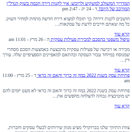
המדריך המשולב למשקיע ולרוכש: איך לקנות דירה חכמה בשוק הנדל”ן
המורכב של היום?
ד - 24 יונ - 2:47 pm
חושבים לקנות דירה? כך תוכלו למצוא דירה חדשה מתחת למחיר השוק.
כל מה שאתם חייבים לדעת על עסקאות…
קרא עוד
טיפול משפטי בהסכם למכירת פעילות עסקית
ה - 26 מרץ - 11:01 am
מכירה או רכישה של פעילות עסקית מתבצעת באמצעות הסכם מסחרי
שמנוסח במיוחד עבור העסקה ובהתאם למאפיינים הספציפיים שלה. עורך
דין…
קרא עוד
פתיחת עסק בשנת 2022 במה זה כרוך והאם זה כדאי
ד - 25 מרץ - 11:00
am
פתיחת עסק בשנת 2022 במה זה כרוך והאם זה כדאי לא מעט יזמים להם
יש מוטיבציה גבוהה להצלחה מחפשים את…
קרא עוד
אודות ברוקרלי
צוות התיווך שלנו בברוקרלי מציע מגוון שירותים לבעלי עסקים וחברות,