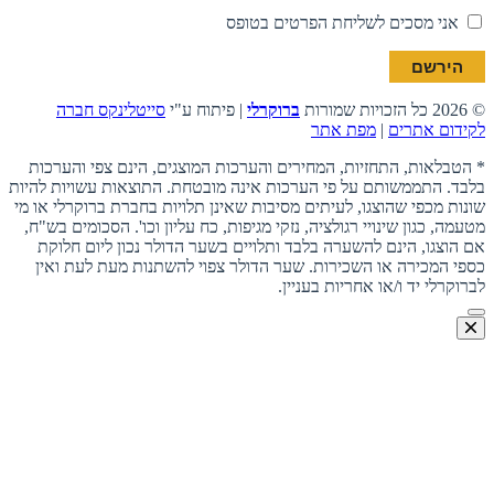
אני מסכים לשליחת הפרטים בטופס
© 2026 כל הזכויות שמורות
ברוקרלי
| פיתוח ע"י
סייטלינקס חברה
לקידום אתרים
|
מפת אתר
* הטבלאות, התחזיות, המחירים והערכות המוצגים, הינם צפי והערכות
בלבד. התממשותם על פי הערכות אינה מובטחת. התוצאות עשויות להיות
שונות מכפי שהוצגו, לעיתים מסיבות שאינן תלויות בחברת ברוקרלי או מי
מטעמה, כגון שינויי רגולציה, נזקי מגיפות, כח עליון וכו'. הסכומים בש"ח,
אם הוצגו, הינם להשערה בלבד ותלויים בשער הדולר נכון ליום חלוקת
כספי המכירה או השכירות. שער הדולר צפוי להשתנות מעת לעת ואין
לברוקרלי יד ו/או אחריות בעניין.