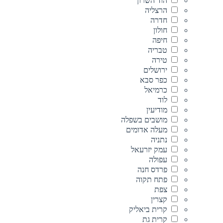
הוד השרון
הרצליה
חדרה
חולון
חיפה
טבריה
טירה
ירושלים
כפר סבא
כרמיאל
לוד
מודיעין
מושבים בשפלה
מעלה אדומים
נתניה
עמק יזרעאל
עפולה
פרדס חנה
פתח תקוה
צפת
קצרין
קרית ביאליק
קרית גת