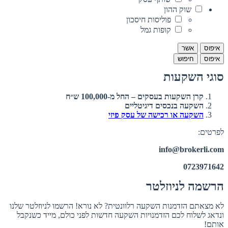
שוק ההון
פוליסות חיסכון
קופות גמל
איפוס
אשר
איפוס
חיפוש
סוגי השקעות
קרן השקעות בעסקים – החל מ-100,000 ש״ח
השקעה בנכסים דיגיטליים
השקעה או רכישה של עסק פיזי
לפרטים:
info@brokerli.com
0723971642
הרשמה לניוזלטר
לא מצאתם הזדמנות השקעה רלוונטית? לא נורא! הרשמו לניוזלטר שלנו
ונדאג לשלוח לכם הזדמנויות השקעה חדשות לפני כולם, מייד כשנקבל
אותם!