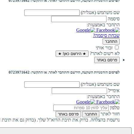
לפרסום הזדמנויות השקעה, הירשם והתחבר לאתר. או התקשר: 0723971642
שם משתמש (אנגלית)
סיסמה
התחבר באמצעות:
שכחת סיסמה?
התחבר
זכור אותי
לא רשום לאתר?
★ הירשם כאן! ★
פרסם באתר
לפרסום הזדמנויות השקעה, הירשם והתחבר לאתר. או התקשר: 0723971642
שם משתמש (אנגלית)
אימייל
התחבר באמצעות:
טלפון
חזור לאתר
התחבר
פרסם באתר
נרשמת בהצלחה. בדוק את תיבת הדוא"ל שלך. (בדוק גם את תיבת ד