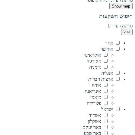
מדינה \ עיר: רמלה
איפוס
Show map
חיפוש השקעות
מדינה \ עיר
הכל
אחר
אירופה
אוקראינה
גיאורגיה
גרמניה
אנגליה
ארצות הברית
אוהיו
אינדיאנה
מיאמי
פלורידה
ישראל
אשדוד
אשקלון
באר יעקב
באר שבע