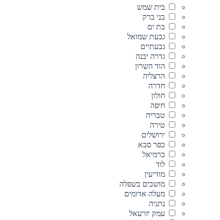
בית שמש
בני ברק
בת ים
גבעת שמואל
גבעתיים
גדרה יבנה
הוד השרון
הרצליה
חדרה
חולון
חיפה
טבריה
טירה
ירושלים
כפר סבא
כרמיאל
לוד
מודיעין
מושבים בשפלה
מעלה אדומים
נתניה
עמק יזרעאל