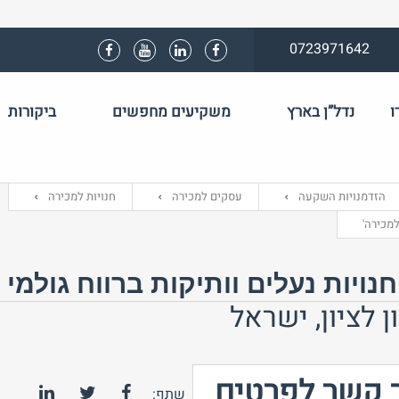
0723971642
ו
נדל”ן בארץ
משקיעים מחפשים
ביקורות
שם משתמש 
הזדמנויות השקעה
עסקים למכירה
חנויות למכירה
התחבר באמצע
למכירה'
נויות נעלים וותיקות ברווח גולמי 
 לציון, ישראל
 קשר לפרטים
שתף: