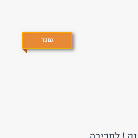
נמכר
התחבר
פרסם באתר
שכחת
התחבר
סיסמה?
זכור אותי
לא רשום לאתר?
★ הירשם כאן! ★
נק ! למכירה