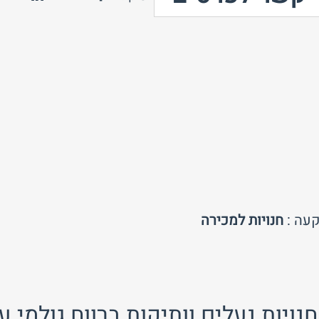
טלפון
חזור לאתר
עה :
חנויות למכירה
נויות נעלים וותיקות ברווח גולמי ע