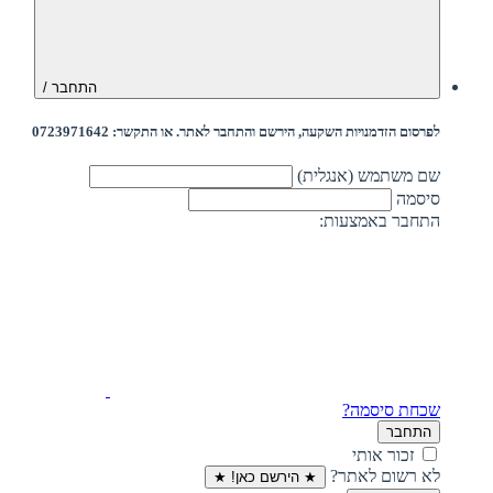
התחבר /
לפרסום הזדמנויות השקעה, הירשם והתחבר לאתר. או התקשר: 0723971642
שם משתמש (אנגלית)
סיסמה
התחבר באמצעות:
שכחת סיסמה?
התחבר
זכור אותי
לא רשום לאתר?
★ הירשם כאן! ★