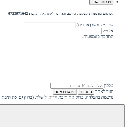
פרסם באתר
לפרסום הזדמנויות השקעה, הירשם והתחבר לאתר. או התקשר: 0723971642
שם משתמש (אנגלית)
אימייל
התחבר באמצעות:
טלפון
חזור לאתר
התחבר
פרסם באתר
נרשמת בהצלחה. בדוק את תיבת הדוא"ל שלך. (בדוק גם את תיבת ד