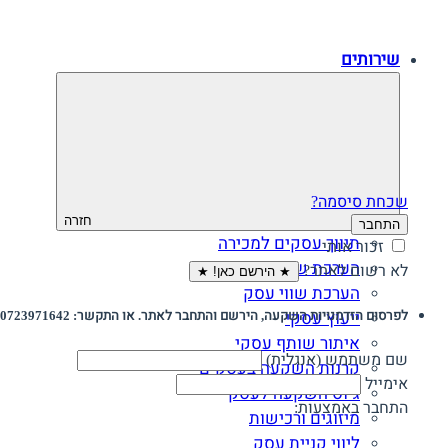
שירותים
שכחת סיסמה?
חזרה
התחבר
תיווך עסקים למכירה
זכור אותי
הערכת שווי חברה
לא רשום לאתר?
★ הירשם כאן! ★
הערכת שווי עסק
לפרסום הזדמנויות השקעה, הירשם והתחבר לאתר. או התקשר: 0723971642
ייעוץ עסקי
איתור שותף עסקי
שם משתמש (אנגלית)
קרנות השקעה בעסקים
אימייל
גיוס השקעה לעסק‎‎
התחבר באמצעות:
מיזוגים ורכישות
ליווי קניית עסק