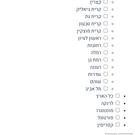
קצרין
קרית ביאליק
קרית גת
קרית טבעון
קרית מוצקין
ראשון לציון
רחובות
רמלה
רמת גן
רעננה
שדרות
שוהם
תל אביב
כל הארץ
לרנקה
מונטנגרו
פורטוגל
קפריסין