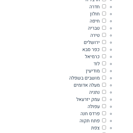
חדרה
חולון
חיפה
טבריה
טירה
ירושלים
כפר סבא
כרמיאל
לוד
מודיעין
מושבים בשפלה
מעלה אדומים
נתניה
עמק יזרעאל
עפולה
פרדס חנה
פתח תקוה
צפת