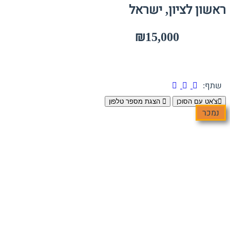
ראשון לציון, ישראל
₪15,000
שתף:
צ'אט עם הסוכן
הצגת מספר טלפון
נמכר