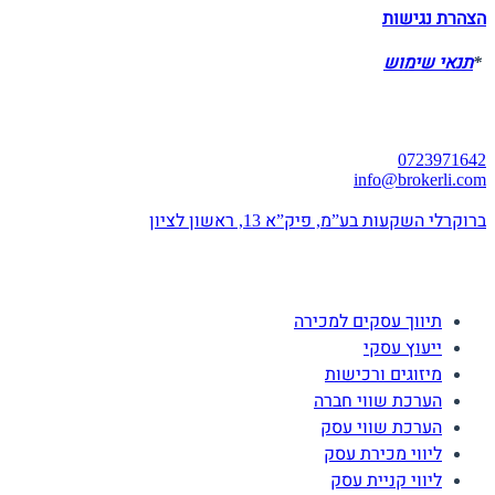
הצהרת נגישות
*
תנאי שימוש
יצירת קשר
0723971642
info@brokerli.com
ברוקרלי השקעות בע”מ, פיק”א 13, ראשון לציון
השירותים שלנו
תיווך עסקים למכירה
ייעוץ עסקי
מיזוגים ורכישות
הערכת שווי חברה
הערכת שווי עסק
ליווי מכירת עסק
ליווי קניית עסק