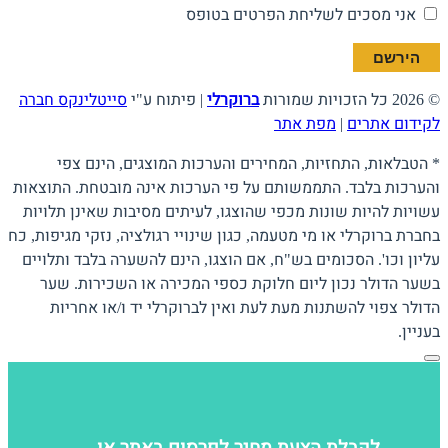
אני מסכים לשליחת הפרטים בטופס
© 2026 כל הזכויות שמורות
ברוקרלי
| פיתוח ע"י
סייטלינקס חברה
לקידום אתרים
|
מפת אתר
* הטבלאות, התחזיות, המחירים והערכות המוצגים, הינם צפי
והערכות בלבד. התממשותם על פי הערכות אינה מובטחת. התוצאות
עשויות להיות שונות מכפי שהוצגו, לעיתים מסיבות שאינן תלויות
בחברת ברוקרלי או מי מטעמה, כגון שינויי רגולציה, נזקי מגיפות, כח
עליון וכו'. הסכומים בש"ח, אם הוצגו, הינם להשערה בלבד ותלויים
בשער הדולר נכון ליום חלוקת כספי המכירה או השכירות. שער
הדולר צפוי להשתנות מעת לעת ואין לברוקרלי יד ו/או אחריות
בעניין.
לקבלת הצעת מחיר לפרסום באתר או