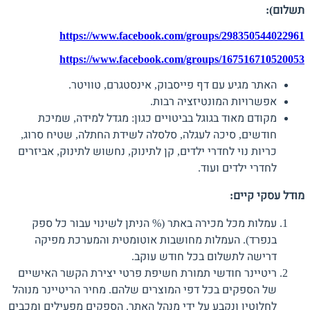
תשלום):
https://www.facebook.com/groups/298350544022961
https://www.facebook.com/groups/167516710520053
האתר מגיע עם דף פייסבוק, אינסטגרם, טוויטר.
אפשרויות המונטיזציה רבות.
מקודם מאוד בגוגל בביטויים כגון: מגדל למידה, שמיכת
חודשים, סיכה לעגלה, סלסלה לשידת החתלה, שטיח סרוג,
כריות נוי לחדרי ילדים, קן לתינוק, נחשוש לתינוק, אביזרים
לחדרי ילדים ועוד.
מודל עסקי קיים:
עמלות מכל מכירה באתר (% הניתן לשינוי עבור כל ספק
בנפרד). העמלות מחושבות אוטומטית והמערכת מפיקה
דרישה לתשלום בכל חודש עוקב.
ריטיינר חודשי תמורת חשיפת פרטי יצירת הקשר האישיים
של הספקים בכל דפי המוצרים שלהם. מחיר הריטיינר מנוהל
לחלוטין ונקבע על ידי מנהל האתר. הספקים מפעילים ומכבים