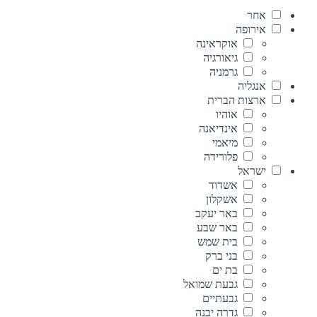
אחר
אירופה
אוקראינה
גיאורגיה
גרמניה
אנגליה
ארצות הברית
אוהיו
אינדיאנה
מיאמי
פלורידה
ישראל
אשדוד
אשקלון
באר יעקב
באר שבע
בית שמש
בני ברק
בת ים
גבעת שמואל
גבעתיים
גדרה יבנה