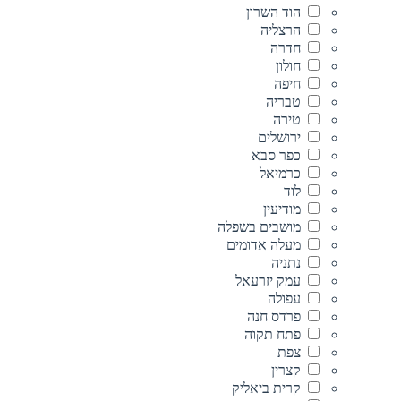
הוד השרון
הרצליה
חדרה
חולון
חיפה
טבריה
טירה
ירושלים
כפר סבא
כרמיאל
לוד
מודיעין
מושבים בשפלה
מעלה אדומים
נתניה
עמק יזרעאל
עפולה
פרדס חנה
פתח תקוה
צפת
קצרין
קרית ביאליק