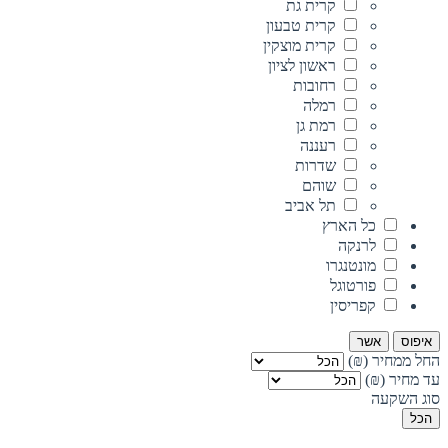
קרית גת
קרית טבעון
קרית מוצקין
ראשון לציון
רחובות
רמלה
רמת גן
רעננה
שדרות
שוהם
תל אביב
כל הארץ
לרנקה
מונטנגרו
פורטוגל
קפריסין
איפוס
אשר
החל ממחיר (₪)
עד מחיר (₪)
סוג השקעה
הכל