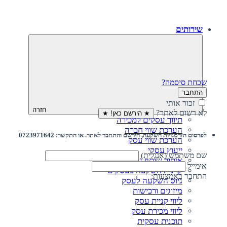
שירותים
שכחת סיסמה?
התחבר
זכור אותי
חזרה
לא רשום לאתר?
★ הירשם כאן! ★
תיווך עסקים למכירה
הערכת שווי חברה
לפרסום הזדמנויות השקעה, הירשם והתחבר לאתר. או התקשר: 0723971642
הערכת שווי עסק
ייעוץ עסקי
שם משתמש (אנגלית)
איתור שותף עסקי
אימייל
קרנות השקעה בעסקים
התחבר באמצעות:
גיוס השקעה לעסק‎‎
מיזוגים ורכישות
ליווי קניית עסק
ליווי מכירת עסק
תוכנית עסקית