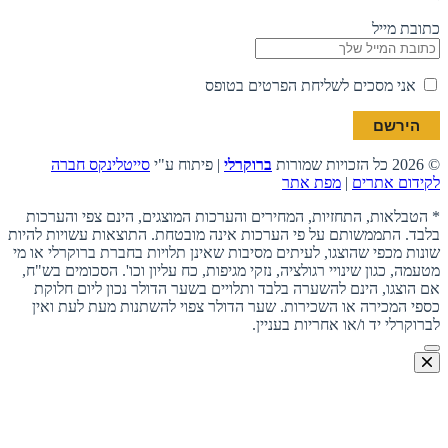
כתובת מייל
אני מסכים לשליחת הפרטים בטופס
© 2026 כל הזכויות שמורות
ברוקרלי
| פיתוח ע"י
סייטלינקס חברה
לקידום אתרים
|
מפת אתר
* הטבלאות, התחזיות, המחירים והערכות המוצגים, הינם צפי והערכות
בלבד. התממשותם על פי הערכות אינה מובטחת. התוצאות עשויות להיות
שונות מכפי שהוצגו, לעיתים מסיבות שאינן תלויות בחברת ברוקרלי או מי
מטעמה, כגון שינויי רגולציה, נזקי מגיפות, כח עליון וכו'. הסכומים בש"ח,
אם הוצגו, הינם להשערה בלבד ותלויים בשער הדולר נכון ליום חלוקת
כספי המכירה או השכירות. שער הדולר צפוי להשתנות מעת לעת ואין
לברוקרלי יד ו/או אחריות בעניין.