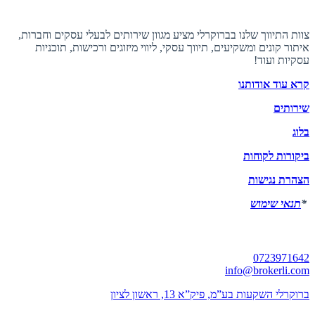
אודות ברוקרלי
צוות התיווך שלנו בברוקרלי מציע מגוון שירותים לבעלי עסקים וחברות,
איתור קונים ומשקיעים, תיווך עסקי, ליווי מיזוגים ורכישות, תוכניות
עסקיות ועוד!
קרא עוד אודותנו
שירותים
בלוג
ביקורות לקוחות
הצהרת נגישות
*
תנאי שימוש
יצירת קשר
0723971642
info@brokerli.com
ברוקרלי השקעות בע”מ, פיק”א 13, ראשון לציון