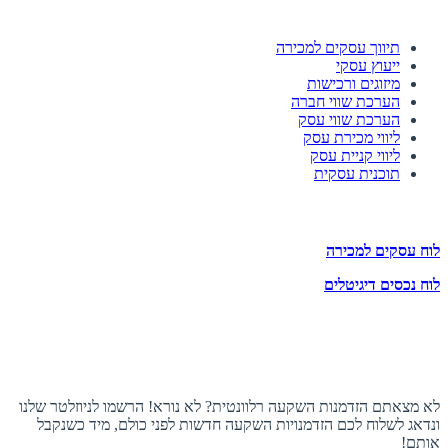
השירותים שלנו
תיווך עסקים למכירה
ייעוץ עסקי
מיזוגים ורכישות
הערכת שווי חברה
הערכת שווי עסק
ליווי מכירת עסק
ליווי קניית עסק
תוכנית עסקית
לוחות הזדמנויות השקעה
לוח עסקים למכירה
לוח נכסים דיגיטלים
תעקבו אחרינו
הצטרפו לניוזלטר
לא מצאתם הזדמנות השקעה רלוונטית? לא נורא! הרשמו לניוזלטר שלנו
ונדאג לשלוח לכם הזדמנויות השקעה חדשות לפני כולם, מיד כשנקבל
אותם!