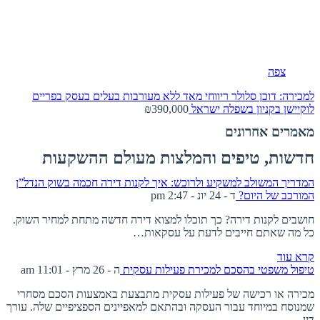
צפה
למכירה: דוכן סלולר ריווחי מאד ללא מעורבות בעלים בעסק בפריים
לוקיישן בקניון בשפלה
ישראל
₪390,000
מאמרים אחרונים
חדשות, טיפים והמלצות מעולם ההשקעות
המדריך המשולב למשקיע ולרוכש: איך לקנות דירה חכמה בשוק הנדל”ן
המורכב של היום?
ד - 24 יונ - 2:47 pm
חושבים לקנות דירה? כך תוכלו למצוא דירה חדשה מתחת למחיר השוק.
כל מה שאתם חייבים לדעת על עסקאות…
קרא עוד
טיפול משפטי בהסכם למכירת פעילות עסקית
ה - 26 מרץ - 11:01 am
מכירה או רכישה של פעילות עסקית מתבצעת באמצעות הסכם מסחרי
שמנוסח במיוחד עבור העסקה ובהתאם למאפיינים הספציפיים שלה. עורך
דין…