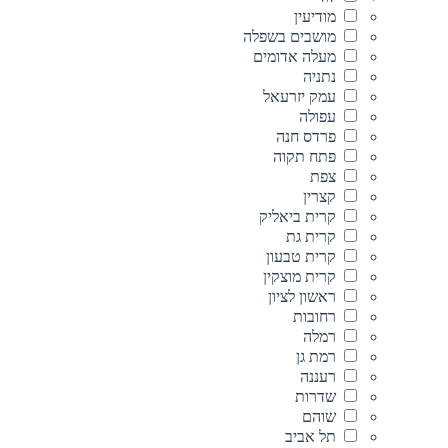
מודיעין
מושבים בשפלה
מעלה אדומים
נתניה
עמק יזרעאל
עפולה
פרדס חנה
פתח תקוה
צפת
קצרין
קרית ביאליק
קרית גת
קרית טבעון
קרית מוצקין
ראשון לציון
רחובות
רמלה
רמת גן
רעננה
שדרות
שוהם
תל אביב