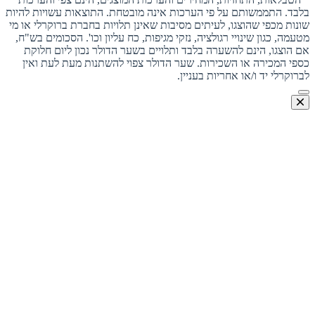
בלבד. התממשותם על פי הערכות אינה מובטחת. התוצאות עשויות להיות
שונות מכפי שהוצגו, לעיתים מסיבות שאינן תלויות בחברת ברוקרלי או מי
מטעמה, כגון שינויי רגולציה, נזקי מגיפות, כח עליון וכו'. הסכומים בש"ח,
אם הוצגו, הינם להשערה בלבד ותלויים בשער הדולר נכון ליום חלוקת
כספי המכירה או השכירות. שער הדולר צפוי להשתנות מעת לעת ואין
לברוקרלי יד ו/או אחריות בעניין.