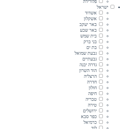
פלורידה
ישראל
אשדוד
אשקלון
באר יעקב
באר שבע
בית שמש
בני ברק
בת ים
גבעת שמואל
גבעתיים
גדרה יבנה
הוד השרון
הרצליה
חדרה
חולון
חיפה
טבריה
טירה
ירושלים
כפר סבא
כרמיאל
לוד