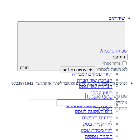
שירותים
שכחת סיסמה?
התחבר
זכור אותי
חזרה
לא רשום לאתר?
★ הירשם כאן! ★
תיווך עסקים למכירה
הערכת שווי חברה
לפרסום הזדמנויות השקעה, הירשם והתחבר לאתר. או התקשר: 0723971642
הערכת שווי עסק
ייעוץ עסקי
שם משתמש (אנגלית)
איתור שותף עסקי
אימייל
קרנות השקעה בעסקים
התחבר באמצעות:
גיוס השקעה לעסק‎‎
מיזוגים ורכישות
ליווי קניית עסק
ליווי מכירת עסק
תוכנית עסקית