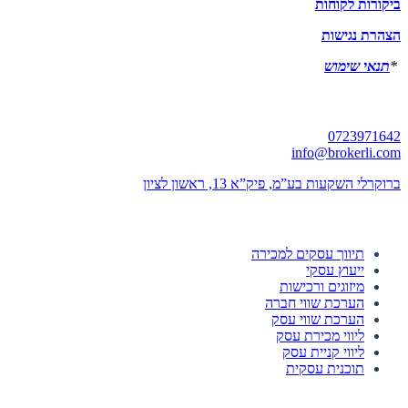
ביקורות לקוחות
הצהרת נגישות
*
תנאי שימוש
יצירת קשר
0723971642
info@brokerli.com
ברוקרלי השקעות בע”מ, פיק”א 13, ראשון לציון
השירותים שלנו
תיווך עסקים למכירה
ייעוץ עסקי
מיזוגים ורכישות
הערכת שווי חברה
הערכת שווי עסק
ליווי מכירת עסק
ליווי קניית עסק
תוכנית עסקית
לוחות הזדמנויות השקעה