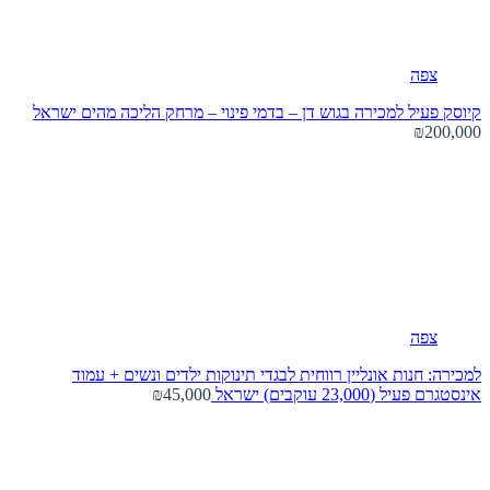
צפה
קיוסק פעיל למכירה בגוש דן – בדמי פינוי – מרחק הליכה מהים
ישראל
₪200,000
צפה
למכירה: חנות אונליין רווחית לבגדי תינוקות ילדים ונשים + עמוד
אינסטגרם פעיל (23,000 עוקבים)
ישראל
₪45,000