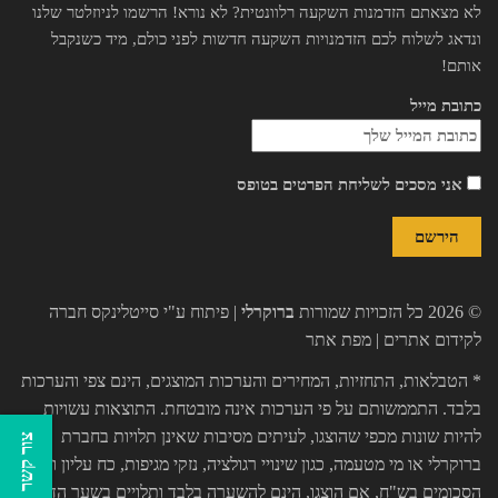
לא מצאתם הזדמנות השקעה רלוונטית? לא נורא! הרשמו לניוזלטר שלנו
ונדאג לשלוח לכם הזדמנויות השקעה חדשות לפני כולם, מיד כשנקבל
אותם!
כתובת מייל
אני מסכים לשליחת הפרטים בטופס
© 2026 כל הזכויות שמורות
ברוקרלי
| פיתוח ע"י
סייטלינקס חברה
לקידום אתרים
|
מפת אתר
* הטבלאות, התחזיות, המחירים והערכות המוצגים, הינם צפי והערכות
בלבד. התממשותם על פי הערכות אינה מובטחת. התוצאות עשויות
להיות שונות מכפי שהוצגו, לעיתים מסיבות שאינן תלויות בחברת
צור קשר
ברוקרלי או מי מטעמה, כגון שינויי רגולציה, נזקי מגיפות, כח עליון וכו'.
הסכומים בש"ח, אם הוצגו, הינם להשערה בלבד ותלויים בשער הדולר