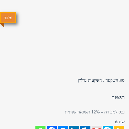
נמכר
טלפון
שכחת
התחבר
סיסמה?
זכור אותי
סוג השקעה :
השקעות נדל"ן
חזור לאתר
התחבר
פרסם באתר
לא רשום לאתר?
★ הירשם כאן! ★
תיאור
נכס למכירה – 12% תשואה שנתית
שתפו