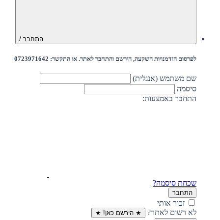
התחבר /
לפרסום הזדמנויות השקעה, הירשם והתחבר לאתר. או התקשר: 0723971642
שם משתמש (אנגלית)
סיסמה
התחבר באמצעות:
שכחת סיסמה?
התחבר
זכור אותי
לא רשום לאתר?
★ הירשם כאן! ★