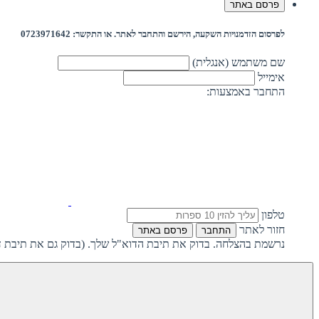
פרסם באתר
לפרסום הזדמנויות השקעה, הירשם והתחבר לאתר. או התקשר: 0723971642
שם משתמש (אנגלית)
אימייל
התחבר באמצעות:
טלפון
חזור לאתר
התחבר
פרסם באתר
נרשמת בהצלחה. בדוק את תיבת הדוא"ל שלך. (בדוק גם את תיבת ד